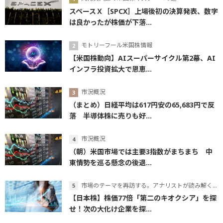
スペースＸ［SPCX］上場後初の決算発表、数字
は良かったが株価が下落...
モトリーフール米国株情報
【米国株動向】AIスーパーサイクル第2幕、AI
インフラ投資拡大で恩恵...
市況概況
（まとめ）日経平均は617円安の65,683円で反
落 半導体株に売りも好...
市況概況
（朝）米国市場では主要3指数がまちまち 中
東情勢を巡る懸念の後退...
市場のテーマを再訪する。アナリストが読み解くテーマの本質
【日本株】株価77倍「第二のキオクシア」を探
せ！次の大化け企業を探...