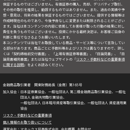
保証するものではございません。有価証券の購入、売却、デリバティブ取引、
その他の取引を推奨し、勧誘するものではありません。また、過去の実績や予
想・意見は、将来の結果を保証するものではございません。提供する情報等は
作成時現在のものであり、今後予告なしに変更または削除されることがござい
ます。当社は本コンテンツの内容に依拠してお客様が取った行動の結果に対し
責任を負うものではございません。投資にかかる最終決定は、お客様ご自身の
判断と責任でなさるようお願いいたします。
本コンテンツでは当社でお取扱している商品・サービス等について言及してい
る部分があります。商品ごとに手数料等およびリスクは異なりますので、詳し
くは「契約締結前交付書面」、「上場有価証券等書面」、「目論見書」、「目
論見書補完書面」または当社ウェブサイトの「
リスク・手数料などの重要事項
に関する説明
」をよくお読みください。
金融商品取引業者 関東財務局長（金商）第165号
日本証券業協会、一般社団法人 第二種金融商品取引業協会、一般社
団法人 金融先物取引業協会、
一般社団法人 日本暗号資産等取引業協会、一般社団法人 資産運用業
協会
リスク・手数料などの重要事項
個人情報のお取り扱いについて
マネックス証券株式会社
会社概要
お問合せ