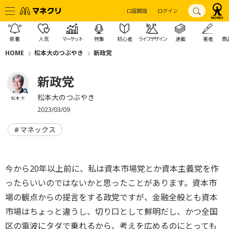
口座開設
ログイン
新着
人気
マーケット
特集
初心者
ライフデザイン
連載
著者
商
HOME
松本大のつぶやき
新政党
新政党
松本大のつぶやき
松本 大
2023/03/09
マネックス
今から20年以上前に、私は資本市場党とか資本主義党を作
ったらいいのではないかと思ったことがあります。資本市
場の観点からの提言をする政党ですが、金融全般とも資本
市場はちょっと違うし、切り口として鮮明だし、かつ全国
区の電波にタダで乗れるから、考えを広めるのにとっても