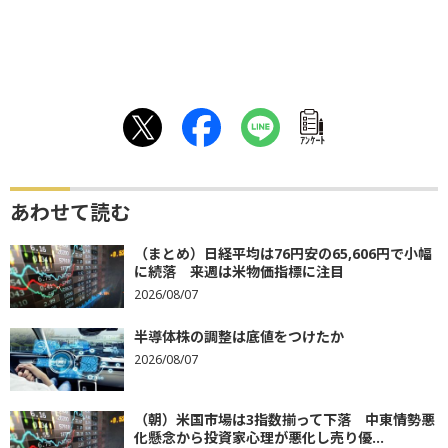
ｱﾝｹｰﾄ
あわせて読む
（まとめ）日経平均は76円安の65,606円で小幅
に続落 来週は米物価指標に注目
2026/08/07
半導体株の調整は底値をつけたか
2026/08/07
（朝）米国市場は3指数揃って下落 中東情勢悪
化懸念から投資家心理が悪化し売り優...