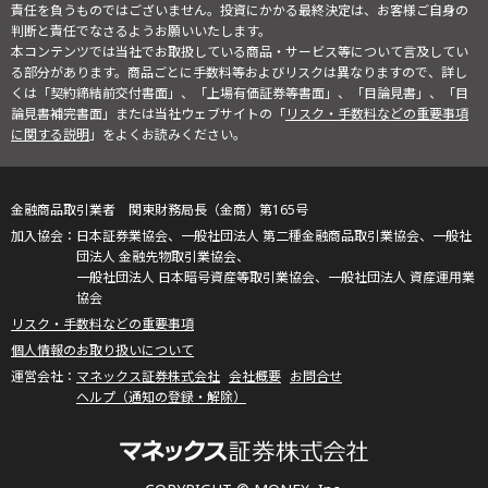
責任を負うものではございません。投資にかかる最終決定は、お客様ご自身の
判断と責任でなさるようお願いいたします。
本コンテンツでは当社でお取扱している商品・サービス等について言及してい
る部分があります。商品ごとに手数料等およびリスクは異なりますので、詳し
くは「契約締結前交付書面」、「上場有価証券等書面」、「目論見書」、「目
論見書補完書面」または当社ウェブサイトの「
リスク・手数料などの重要事項
に関する説明
」をよくお読みください。
金融商品取引業者 関東財務局長（金商）第165号
日本証券業協会、一般社団法人 第二種金融商品取引業協会、一般社
団法人 金融先物取引業協会、
一般社団法人 日本暗号資産等取引業協会、一般社団法人 資産運用業
協会
リスク・手数料などの重要事項
個人情報のお取り扱いについて
マネックス証券株式会社
会社概要
お問合せ
ヘルプ（通知の登録・解除）