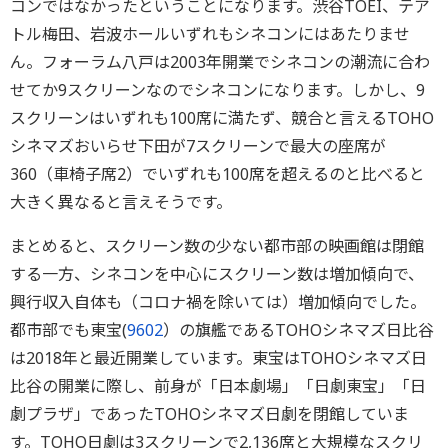
コンではなかったということになります。渋谷TOEI、テア
トル梅田、岩波ホールいずれもシネコンにはあたりませ
ん。フォーラム八戸は2003年開業でシネコンの潮流に合わ
せてか9スクリーンなのでシネコンになります。しかし、9
スクリーンはいずれも100席に満たず、競合と言えるTOHO
シネマズおいらせ下田が7スクリーンで最大の座席が
360（車椅子席2）でいずれも100席を超えるのと比べると
大きく異なると言えそうです。
まとめると、スクリーン数の少ない都市部の映画館は閉館
する一方、シネコンを中心にスクリーン数は増加傾向で、
興行収入自体も（コロナ禍を除いては）増加傾向でした。
都市部でも東宝(
9602
）の旗艦であるTOHOシネマズ日比谷
は2018年と最近開業しています。東宝はTOHOシネマズ日
比谷の開業に際し、前身が「日本劇場」「日劇東宝」「日
劇プラザ」であったTOHOシネマズ日劇を閉館していま
す。TOHO日劇は3スクリーンで2,136席と大規模なスクリ