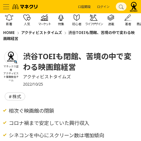
口座開設
ログイン
新着
人気
マーケット
特集
初心者
ライフデザイン
連載
著者
商
HOME
アクティビストタイムズ
渋谷TOEIも閉館、苦境の中で変わる映
画館経営
渋谷TOEIも閉館、苦境の中で変
わる映画館経営
マネックス証
券
アクティビス
アクティビストタイムズ
ト情報発信チ
ーム
2022/10/25
株式
相次ぐ映画館の閉鎖
コロナ禍まで安定していた興行収入
シネコンを中心にスクリーン数は増加傾向