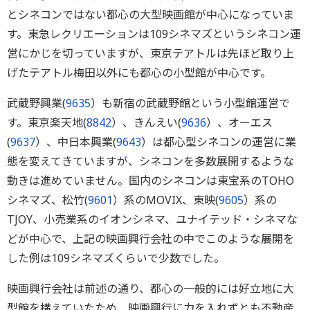
とシネコンではない都心の大型映画館が中心になっていま
す。東急レクリエーションは109シネマズというシネコン運
営にかじを切っていますが、東京テアトルは先ほど取り上
げたテアトル梅田以外にも都心の小型館が中心です。
武蔵野興業(
9635
）も新宿の武蔵野館という小型館運営で
す。東京楽天地(
8842
）、きんえい(
9636
）、オーエス
(
9637
）、中日本興業(
9643
）は都心型シネコンの運営に業
態を変えてきていますが、シネコンを多数展開するような
動きは進めていません。国内のシネコンは東宝系のTOHO
シネマズ、松竹(
9601
）系のMOVIX、東映(
9605
）系の
TJOY、小売業系のイオンシネマ、ユナイテッド・シネマな
どが中心で、上記の映画興行会社の中でこのような展開を
した例は109シネマズくらいで少数でした。
映画興行会社は前述の通り、都心の一般的には好立地に大
型館を構えていたため、映画興行に力を入れずとも不動産