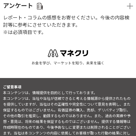
アンケート
レポート・コラムの感想をお寄せください。今後の内容検
討等に参考にさせていただきます。
※は必須項目です。
お金を学び、マーケットを知り、未来を描く
ご留意事項
本コンテンツは、情報提供を目的として行っております。
本コンテンツは、当社や当社が信頼できると考える情報源から提供されたもの
を提供していますが、当社はその正確性や完全性について意見を表明し、また
保証するものではございません。有価証券の購入、売却、デリバティブ取引、
その他の取引を推奨し、勧誘するものではありません。また、過去の実績や予
想・意見は、将来の結果を保証するものではございません。提供する情報等は
作成時現在のものであり、今後予告なしに変更または削除されることがござい
ます。当社は本コンテンツの内容に依拠してお客様が取った行動の結果に対し