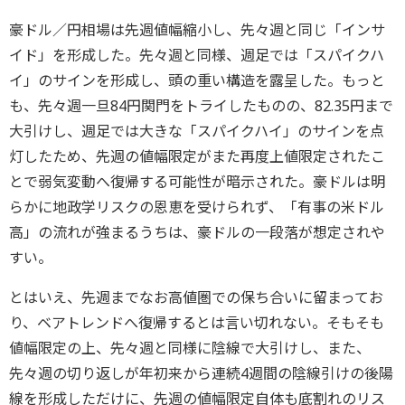
豪ドル／円相場は先週値幅縮小し、先々週と同じ「インサ
イド」を形成した。先々週と同様、週足では「スパイクハ
イ」のサインを形成し、頭の重い構造を露呈した。もっと
も、先々週一旦84円関門をトライしたものの、82.35円まで
大引けし、週足では大きな「スパイクハイ」のサインを点
灯したため、先週の値幅限定がまた再度上値限定されたこ
とで弱気変動へ復帰する可能性が暗示された。豪ドルは明
らかに地政学リスクの恩恵を受けられず、「有事の米ドル
高」の流れが強まるうちは、豪ドルの一段落が想定されや
すい。
とはいえ、先週までなお高値圏での保ち合いに留まってお
り、ベアトレンドへ復帰するとは言い切れない。そもそも
値幅限定の上、先々週と同様に陰線で大引けし、また、
先々週の切り返しが年初来から連続4週間の陰線引けの後陽
線を形成しただけに、先週の値幅限定自体も底割れのリス