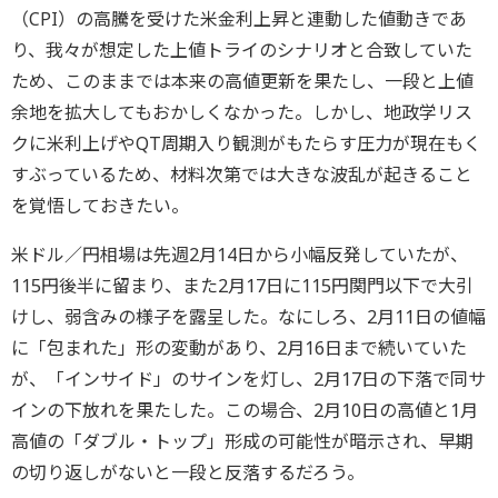
（CPI）の高騰を受けた米金利上昇と連動した値動きであ
り、我々が想定した上値トライのシナリオと合致していた
ため、このままでは本来の高値更新を果たし、一段と上値
余地を拡大してもおかしくなかった。しかし、地政学リス
クに米利上げやQT周期入り観測がもたらす圧力が現在もく
すぶっているため、材料次第では大きな波乱が起きること
を覚悟しておきたい。
米ドル／円相場は先週2月14日から小幅反発していたが、
115円後半に留まり、また2月17日に115円関門以下で大引
けし、弱含みの様子を露呈した。なにしろ、2月11日の値幅
に「包まれた」形の変動があり、2月16日まで続いていた
が、「インサイド」のサインを灯し、2月17日の下落で同サ
インの下放れを果たした。この場合、2月10日の高値と1月
高値の「ダブル・トップ」形成の可能性が暗示され、早期
の切り返しがないと一段と反落するだろう。