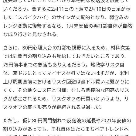
度失敗していたことでこれから本格的な反落波を展開して
いくだろう。要するに2月11日の下落で2月10日の日足が示
した「スパイクハイ」のサインが支配的となり、弱含みの
レンジ変動に復帰するなら、1月末安値の再打診自体が自然
な成り行きと見なされる。
さらに、80円心理大台の打診も視野に入るため、材料次第
では同関門の割り込みも覚悟しておきたいところであり、
79円前半までの急落もありえるだろう。地政学リスク自
体、豪ドルにとってマイナス材料ではないはずだが、米利
上げ周期直前におけるリスク回避は豪ドル買いに繋がりに
くく、その他クロス円と同様、むしろ間接的な円高のリス
クが想定されるため、リスクオフの円買いというより、リ
スクオフの豪ドル売りが継続される見通しだ。
ただし、仮に80円関門割れで反落波の延長や2021年安値の
割り込みがあっても、それ自体はたちまちベアトレンドへ