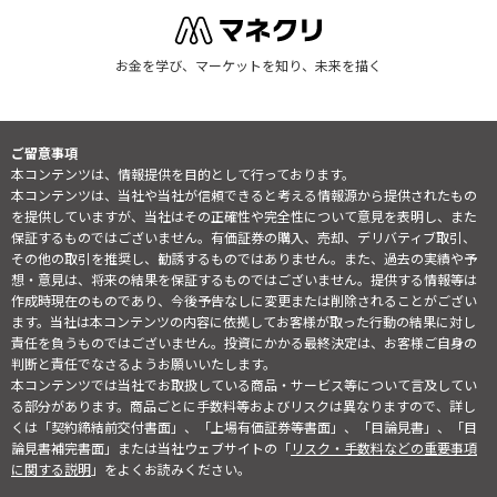
お金を学び、マーケットを知り、未来を描く
ご留意事項
本コンテンツは、情報提供を目的として行っております。
本コンテンツは、当社や当社が信頼できると考える情報源から提供されたもの
を提供していますが、当社はその正確性や完全性について意見を表明し、また
保証するものではございません。有価証券の購入、売却、デリバティブ取引、
その他の取引を推奨し、勧誘するものではありません。また、過去の実績や予
想・意見は、将来の結果を保証するものではございません。提供する情報等は
作成時現在のものであり、今後予告なしに変更または削除されることがござい
ます。当社は本コンテンツの内容に依拠してお客様が取った行動の結果に対し
責任を負うものではございません。投資にかかる最終決定は、お客様ご自身の
判断と責任でなさるようお願いいたします。
本コンテンツでは当社でお取扱している商品・サービス等について言及してい
る部分があります。商品ごとに手数料等およびリスクは異なりますので、詳し
くは「契約締結前交付書面」、「上場有価証券等書面」、「目論見書」、「目
論見書補完書面」または当社ウェブサイトの「
リスク・手数料などの重要事項
に関する説明
」をよくお読みください。