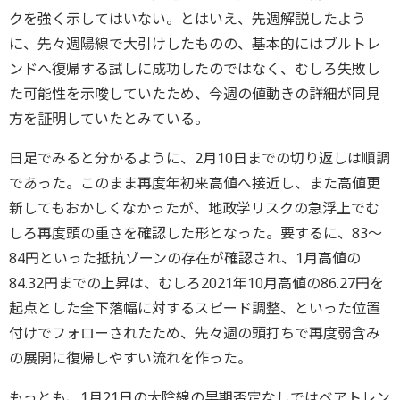
クを強く示してはいない。とはいえ、先週解説したよう
に、先々週陽線で大引けしたものの、基本的にはブルトレ
ンドへ復帰する試しに成功したのではなく、むしろ失敗し
た可能性を示唆していたため、今週の値動きの詳細が同見
方を証明していたとみている。
日足でみると分かるように、2月10日までの切り返しは順調
であった。このまま再度年初来高値へ接近し、また高値更
新してもおかしくなかったが、地政学リスクの急浮上でむ
しろ再度頭の重さを確認した形となった。要するに、83～
84円といった抵抗ゾーンの存在が確認され、1月高値の
84.32円までの上昇は、むしろ2021年10月高値の86.27円を
起点とした全下落幅に対するスピード調整、といった位置
付けでフォローされたため、先々週の頭打ちで再度弱含み
の展開に復帰しやすい流れを作った。
もっとも、1月21日の大陰線の早期否定なしではベアトレン