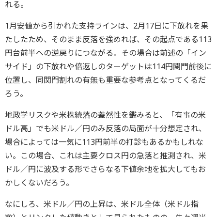
れる。
1月安値から引かれた支持ラインは、2月17日に下放れを果
たしたため、そのまま反落を強めれば、その起点である113
円台前半への逆戻りにつながる。その場合は前述の「イン
サイド」の下放れや倍返しのターゲットは114円関門前後に
位置し、同関門割れの有無も重要な参考点となってくるだ
ろう。
地政学リスクや米株続落の蓋然性を鑑みると、「有事の米
ドル高」でも米ドル／円のみ反落の局面が十分想定され、
場合によっては一気に113円前半の打診もあるかもしれな
い。この場合、これは主要クロス円の急落と推測され、米
ドル／円に波及する形でさらなる下値余地を拡大してもお
かしくないだろう。
なにしろ、米ドル／円の上昇は、米ドル全体（米ドル指