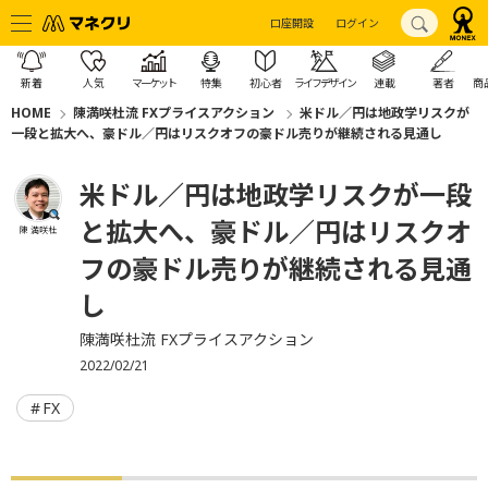
口座開設
ログイン
新着
人気
マーケット
特集
初心者
ライフデザイン
連載
著者
商
HOME
陳満咲杜流 FXプライスアクション
米ドル／円は地政学リスクが
一段と拡大へ、豪ドル／円はリスクオフの豪ドル売りが継続される見通し
米ドル／円は地政学リスクが一段
と拡大へ、豪ドル／円はリスクオ
陳 満咲杜
フの豪ドル売りが継続される見通
し
陳満咲杜流 FXプライスアクション
2022/02/21
FX