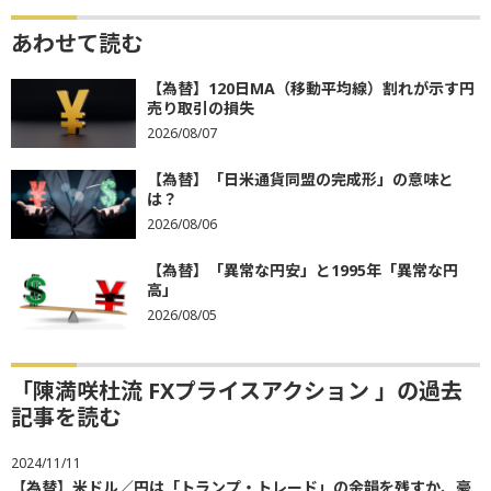
あわせて読む
【為替】120日MA（移動平均線）割れが示す円
売り取引の損失
2026/08/07
【為替】「日米通貨同盟の完成形」の意味と
は？
2026/08/06
【為替】「異常な円安」と1995年「異常な円
高」
2026/08/05
「陳満咲杜流 FXプライスアクション 」の過去
記事を読む
2024/11/11
【為替】米ドル／円は「トランプ・トレード」の余韻を残すか、豪