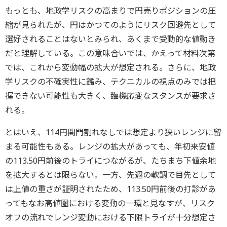
もっとも、地政学リスクの高まりで円売りポジションの圧
縮が見られたが、円はかつてのようにリスク回避先として
選好されることはないとみられ、あくまで受動的な値動き
だと理解している。この意味合いでは、かえって材料次第
では、これから変動幅の拡大が想定される。さらに、地政
学リスクの不確実性に鑑み、テクニカルの視点のみでは把
握できない可能性も大きく、臨機応変なスタンスが要求さ
れる。
とはいえ、114円関門割れなしでは想定より狭いレンジに留
まる可能性もある。レンジの拡大があっても、年初来安値
の113.50円前後のトライにつながるが、たちまち下値余地
を拡大するとは限らない。一方、先週の軟調で目先として
は上値の重さが証明されたため、113.50円前後の打診があ
ってもなお高値圏における変動の一環と見なすが、リスク
オフの流れでレンジ変動における下限トライが十分想定さ