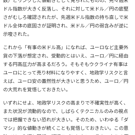
数）とリンクした値動きとして見られたものの、先々週米
ドル指数が大きく反落し、それに対して米ドル／円の底堅
さがむしろ確認されたが、先週米ドル指数の持ち直しで米
ドル全体の底固さが証明され、米ドル／円の弱含みが逆に
示唆された。
これから「有事の米ドル高」になれば、ユーロなど主要外
貨の下落が想定され、受動的とはいえ、ユーロ／円に経由
する円高圧力が高まるだろう。そもそもウクライナ有事は
ユーロにとって売り材料になりやすく、地政学リスクと言
えば、ユーロ安の蓋然性が大きいと思うため、ユーロ／円
の大荒れを覚悟しておきたい。
いずれにせよ、地政学リスクの高まりで不確実性が高く、
また状況が流動的なので、しばらくテクニカルのみの視点
では把握できない恐れが大きい。そのため、いわゆる「ダ
マシ」的な値動きが続くことも覚悟しておきたい。この意