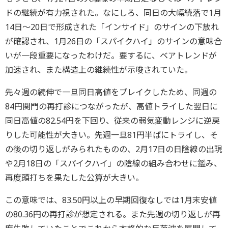
ドの継続が有力視された。なにしろ、同日の大幅続落で1月
14日～20日で形成された「インサイド」のサインの下放れ
が確認され、1月26日の「スパイクハイ」のサインの意味合
いが一段重要になったわけだ。要するに、ベアトレンドが
加速され、また構造上の継続性が示唆されていた。
先々週の続伸で一旦同日高値をブレイクしたため、同週の
84円関門の再打診につながったが、高値トライした翌日に
同日高値の82.54円を下回り、従来の弱気変動レンジに逆戻
りした可能性が大きい。先週一旦81円半ばにトライし、そ
の後の切り返しがみられたものの、2月17日の日陰線の出現
や2月18日の「スパイクハイ」の陰線の組み合わせに鑑み、
再度頭打ちを果たした公算が大きい。
この意味では、83.50円以上の早期回復なしでは1月末安値
の80.36円の再打診が想定される。また先週の切り返しが再