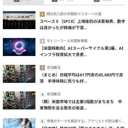
岡元兵八郎の米国株マスターへの道
スペースＸ［SPCX］上場後初の決算発表、数字
は良かったが株価が下落...
モトリーフール米国株情報
【米国株動向】AIスーパーサイクル第2幕、AI
インフラ投資拡大で恩恵...
市況概況
（まとめ）日経平均は617円安の65,683円で反
落 半導体株に売りも好...
市況概況
（朝）米国市場では主要3指数がまちまち 中
東情勢を巡る懸念の後退...
市場のテーマを再訪する。アナリストが読み解くテーマの本質