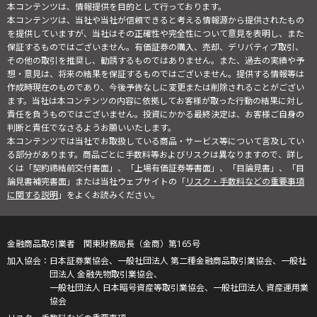
本コンテンツは、情報提供を目的として行っております。
本コンテンツは、当社や当社が信頼できると考える情報源から提供されたもの
を提供していますが、当社はその正確性や完全性について意見を表明し、また
保証するものではございません。有価証券の購入、売却、デリバティブ取引、
その他の取引を推奨し、勧誘するものではありません。また、過去の実績や予
想・意見は、将来の結果を保証するものではございません。提供する情報等は
作成時現在のものであり、今後予告なしに変更または削除されることがござい
ます。当社は本コンテンツの内容に依拠してお客様が取った行動の結果に対し
責任を負うものではございません。投資にかかる最終決定は、お客様ご自身の
判断と責任でなさるようお願いいたします。
本コンテンツでは当社でお取扱している商品・サービス等について言及してい
る部分があります。商品ごとに手数料等およびリスクは異なりますので、詳し
くは「契約締結前交付書面」、「上場有価証券等書面」、「目論見書」、「目
論見書補完書面」または当社ウェブサイトの「
リスク・手数料などの重要事項
に関する説明
」をよくお読みください。
金融商品取引業者 関東財務局長（金商）第165号
日本証券業協会、一般社団法人 第二種金融商品取引業協会、一般社
団法人 金融先物取引業協会、
一般社団法人 日本暗号資産等取引業協会、一般社団法人 資産運用業
協会