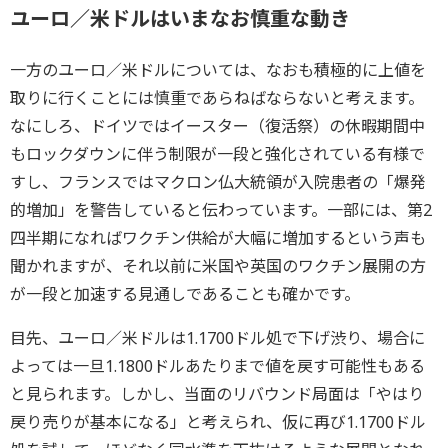
ユーロ／米ドルはいまなお慎重な動き
一方のユーロ／米ドルについては、なおも積極的に上値を
取りに行くことには慎重であらねばならないと考えます。
なにしろ、ドイツではイースター（復活祭）の休暇期間中
もロックダウンに伴う制限が一段と強化されている有様で
すし、フランスではマクロン仏大統領が入院患者の「爆発
的増加」を警告していると伝わっています。一部には、第2
四半期になればワクチン供給が大幅に増加するという声も
聞かれますが、それ以前に米国や英国のワクチン展開の方
が一段と加速する見通しであることも確かです。
目先、ユーロ／米ドルは1.1700ドル処で下げ渋り、場合に
よっては一旦1.1800ドルあたりまで値を戻す可能性もある
と見られます。しかし、当面のリバウンド局面は「やはり
戻り売りが基本になる」と考えられ、仮に再び1.1700ドル