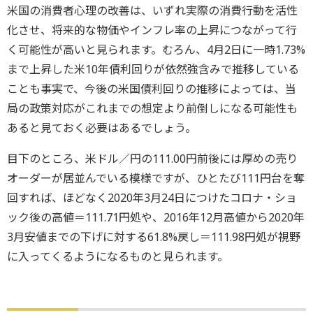
米国の消費者心理の改善は、いずれ実際の消費行動を活性
化させ、将来的な物価やインフレ率の上昇につながって行
く可能性が高いと見られます。むろん、4月2日に一時1.73%
まで上昇した米10年債利回りが依然強含みで推移している
ことも事実で、今後の米国債利回りの推移によっては、当
局の政策対応がこれまでの想定より前倒しになる可能性も
あると見ておく必要はあるでしょう。
目下のところ、米ドル／円の111.00円前後には厚めの売り
オーダーが居並んでいる模様ですが、ひとたび111円台を奪
回すれば、ほどなく2020年3月24日につけたコロナ・ショ
ック後の高値＝111.71円処や、2016年12月高値から2020年
3月安値までの下げに対する61.8%戻し＝111.98円処が視野
に入ってくるようになるものと見られます。