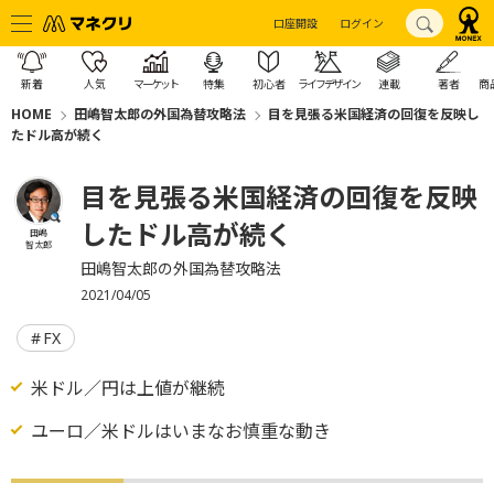
口座開設
ログイン
新着
人気
マーケット
特集
初心者
ライフデザイン
連載
著者
商
HOME
田嶋智太郎の外国為替攻略法
目を見張る米国経済の回復を反映し
たドル高が続く
目を見張る米国経済の回復を反映
したドル高が続く
田嶋
智太郎
田嶋智太郎の外国為替攻略法
2021/04/05
FX
米ドル／円は上値が継続
ユーロ／米ドルはいまなお慎重な動き