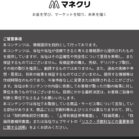
お金を学び、マーケットを知り、未来を描く
ご留意事項
本コンテンツは、情報提供を目的として行っております。
本コンテンツは、当社や当社が信頼できると考える情報源から提供されたもの
を提供していますが、当社はその正確性や完全性について意見を表明し、また
保証するものではございません。有価証券の購入、売却、デリバティブ取引、
その他の取引を推奨し、勧誘するものではありません。また、過去の実績や予
想・意見は、将来の結果を保証するものではございません。提供する情報等は
作成時現在のものであり、今後予告なしに変更または削除されることがござい
ます。当社は本コンテンツの内容に依拠してお客様が取った行動の結果に対し
責任を負うものではございません。投資にかかる最終決定は、お客様ご自身の
判断と責任でなさるようお願いいたします。
本コンテンツでは当社でお取扱している商品・サービス等について言及してい
る部分があります。商品ごとに手数料等およびリスクは異なりますので、詳し
くは「契約締結前交付書面」、「上場有価証券等書面」、「目論見書」、「目
論見書補完書面」または当社ウェブサイトの「
リスク・手数料などの重要事項
に関する説明
」をよくお読みください。