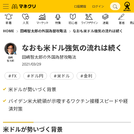
口座開設
ログイン
新着
人気
マーケット
特集
初心者
ライフデザイン
連載
著者
商
HOME
田嶋智太郎の外国為替攻略法
なおも米ドル強気の流れは続く
なおも米ドル強気の流れは続く
田嶋智太郎の外国為替攻略法
田嶋
智太郎
2021/03/29
FX
ドル円
米ドル
金利
米ドルが勢いづく背景
バイデン米大統領が示唆するワクチン接種スピードや経
済対策
米ドルが勢いづく背景