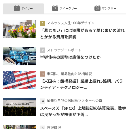
デイリー
ウイークリー
マンスリー
マネックス人生100年デザイン
「墓じまい」には期限がある？墓じまいの流れ
とかかる費用を解説
ストラテジーレポート
半導体株の調整は底値をつけたか
米国株、業界動向と銘柄解説
【米国株：銘柄発掘】業績上振れ5銘柄、パラ
ンティア・テクノロジー...
岡元兵八郎の米国株マスターへの道
スペースＸ［SPCX］上場後初の決算発表、数字
は良かったが株価が下落...
市況概況