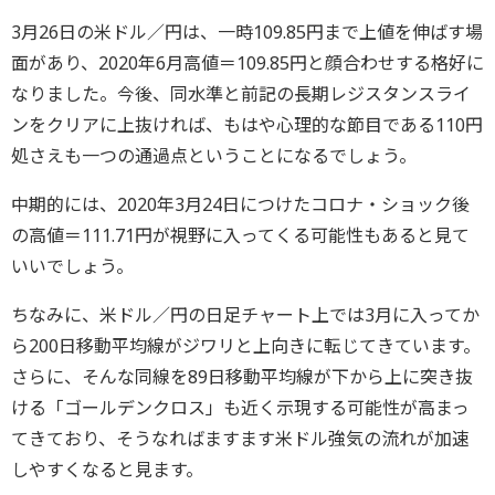
3月26日の米ドル／円は、一時109.85円まで上値を伸ばす場
面があり、2020年6月高値＝109.85円と顔合わせする格好に
なりました。今後、同水準と前記の長期レジスタンスライ
ンをクリアに上抜ければ、もはや心理的な節目である110円
処さえも一つの通過点ということになるでしょう。
中期的には、2020年3月24日につけたコロナ・ショック後
の高値＝111.71円が視野に入ってくる可能性もあると見て
いいでしょう。
ちなみに、米ドル／円の日足チャート上では3月に入ってか
ら200日移動平均線がジワリと上向きに転じてきています。
さらに、そんな同線を89日移動平均線が下から上に突き抜
ける「ゴールデンクロス」も近く示現する可能性が高まっ
てきており、そうなればますます米ドル強気の流れが加速
しやすくなると見ます。