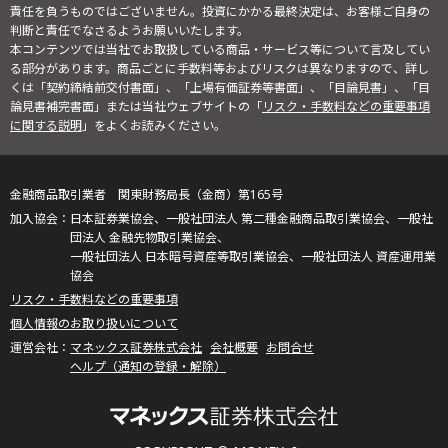
責任を負うものではございません。投資にかかる最終決定は、お客様ご自身の
判断と責任でなさるようお願いいたします。
本コンテンツでは当社でお取扱している商品・サービス等について言及してい
る部分があります。商品ごとに手数料等およびリスクは異なりますので、詳し
くは「契約締結前交付書面」、「上場有価証券等書面」、「目論見書」、「目
論見書補完書面」または当社ウェブサイトの「
リスク・手数料などの重要事項
に関する説明
」をよくお読みください。
金融商品取引業者 関東財務局長（金商）第165号
日本証券業協会、一般社団法人 第二種金融商品取引業協会、一般社
団法人 金融先物取引業協会、
一般社団法人 日本暗号資産等取引業協会、一般社団法人 資産運用業
協会
リスク・手数料などの重要事項
個人情報のお取り扱いについて
マネックス証券株式会社
会社概要
お問合せ
ヘルプ（通知の登録・解除）