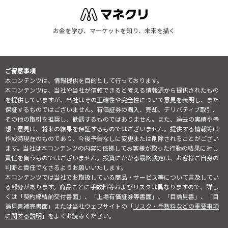
お金を学び、マーケットを知り、未来を描く
ご留意事項
本コンテンツは、情報提供を目的として行っております。
本コンテンツは、当社や当社が信頼できると考える情報源から提供されたもの
を提供していますが、当社はその正確性や完全性について意見を表明し、また
保証するものではございません。有価証券の購入、売却、デリバティブ取引、
その他の取引を推奨し、勧誘するものではありません。また、過去の実績や予
想・意見は、将来の結果を保証するものではございません。提供する情報等は
作成時現在のものであり、今後予告なしに変更または削除されることがござい
ます。当社は本コンテンツの内容に依拠してお客様が取った行動の結果に対し
責任を負うものではございません。投資にかかる最終決定は、お客様ご自身の
判断と責任でなさるようお願いいたします。
本コンテンツでは当社でお取扱している商品・サービス等について言及してい
る部分があります。商品ごとに手数料等およびリスクは異なりますので、詳し
くは「契約締結前交付書面」、「上場有価証券等書面」、「目論見書」、「目
論見書補完書面」または当社ウェブサイトの「
リスク・手数料などの重要事項
に関する説明
」をよくお読みください。