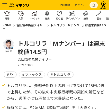
口座開設
ログイン
新着
人気
マーケット
特集
初心者
ライフデザイン
連載
著者
商
HOME
吉田恒の為替デイリー
トルコリラ「Mナンバー」は週末終値14.5
円
トルコリラ「Mナンバー」は週末
終値14.5円
吉田 恒
吉田恒の為替デイリー
2021/03/23
FX
マネックス
トルコリラ
トルコリラは、先週予想以上の利上げを受けて15円台ま
で上昇したが、その後の中央銀行総裁の突如の解任など
から、週明けは12円台まで大暴落となった。
経験的には、52週MA（移動平均線）を「大きく」、