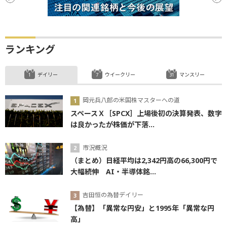
ランキング
デイリー
ウイークリー
マンスリー
岡元兵八郎の米国株マスターへの道
スペースＸ［SPCX］上場後初の決算発表、数字
は良かったが株価が下落...
市況概況
（まとめ）日経平均は2,342円高の66,300円で
大幅続伸 AI・半導体銘...
吉田恒の為替デイリー
【為替】「異常な円安」と1995年「異常な円
高」