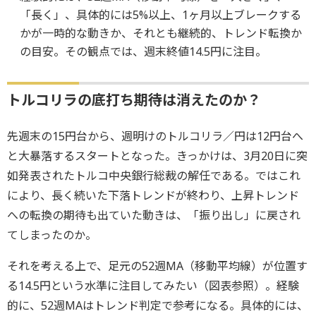
「長く」、具体的には5%以上、1ヶ月以上ブレークする
かが一時的な動きか、それとも継続的、トレンド転換か
の目安。その観点では、週末終値14.5円に注目。
トルコリラの底打ち期待は消えたのか？
先週末の15円台から、週明けのトルコリラ／円は12円台へ
と大暴落するスタートとなった。きっかけは、3月20日に突
如発表されたトルコ中央銀行総裁の解任である。ではこれ
により、長く続いた下落トレンドが終わり、上昇トレンド
への転換の期待も出ていた動きは、「振り出し」に戻され
てしまったのか。
それを考える上で、足元の52週MA（移動平均線）が位置す
る14.5円という水準に注目してみたい（図表参照）。経験
的に、52週MAはトレンド判定で参考になる。具体的には、