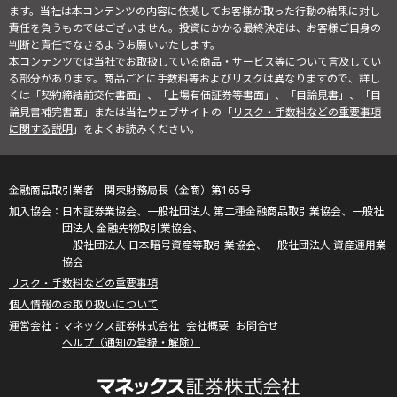
ます。当社は本コンテンツの内容に依拠してお客様が取った行動の結果に対し
責任を負うものではございません。投資にかかる最終決定は、お客様ご自身の
判断と責任でなさるようお願いいたします。
本コンテンツでは当社でお取扱している商品・サービス等について言及してい
る部分があります。商品ごとに手数料等およびリスクは異なりますので、詳し
くは「契約締結前交付書面」、「上場有価証券等書面」、「目論見書」、「目
論見書補完書面」または当社ウェブサイトの「
リスク・手数料などの重要事項
に関する説明
」をよくお読みください。
金融商品取引業者 関東財務局長（金商）第165号
日本証券業協会、一般社団法人 第二種金融商品取引業協会、一般社
団法人 金融先物取引業協会、
一般社団法人 日本暗号資産等取引業協会、一般社団法人 資産運用業
協会
リスク・手数料などの重要事項
個人情報のお取り扱いについて
マネックス証券株式会社
会社概要
お問合せ
ヘルプ（通知の登録・解除）