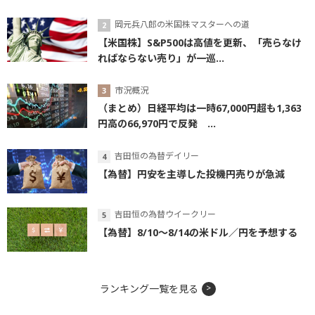
岡元兵八郎の米国株マスターへの道
【米国株】S&P500は高値を更新、「売らなけ
ればならない売り」が一巡...
市況概況
（まとめ）日経平均は一時67,000円超も1,363
円高の66,970円で反発 ...
吉田恒の為替デイリー
【為替】円安を主導した投機円売りが急減
吉田恒の為替ウイークリー
【為替】8/10～8/14の米ドル／円を予想する
ランキング一覧を見る