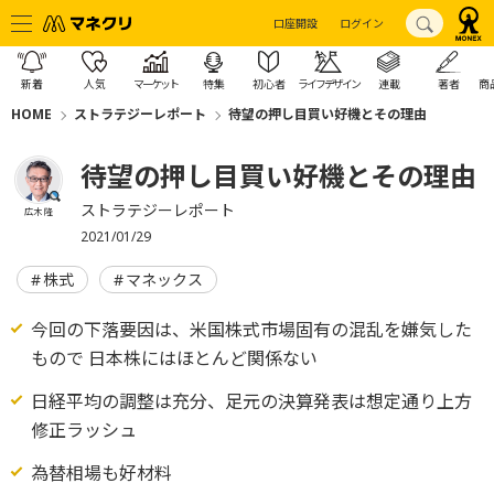
口座開設
ログイン
新着
人気
マーケット
特集
初心者
ライフデザイン
連載
著者
商
HOME
ストラテジーレポート
待望の押し目買い好機とその理由
待望の押し目買い好機とその理由
ストラテジーレポート
広木 隆
2021/01/29
株式
マネックス
今回の下落要因は、米国株式市場固有の混乱を嫌気した
もので 日本株にはほとんど関係ない
日経平均の調整は充分、足元の決算発表は想定通り上方
修正ラッシュ
為替相場も好材料