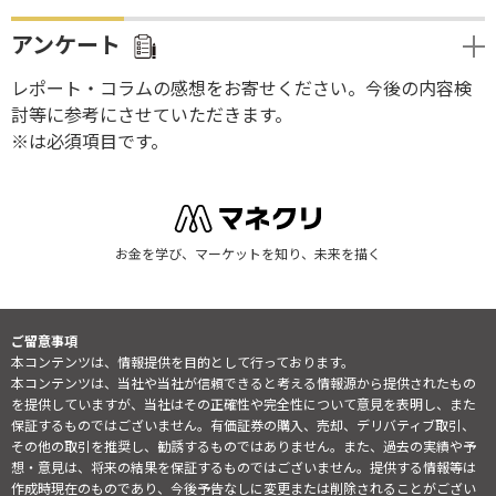
アンケート
レポート・コラムの感想をお寄せください。今後の内容検
討等に参考にさせていただきます。
※は必須項目です。
お金を学び、マーケットを知り、未来を描く
ご留意事項
本コンテンツは、情報提供を目的として行っております。
本コンテンツは、当社や当社が信頼できると考える情報源から提供されたもの
を提供していますが、当社はその正確性や完全性について意見を表明し、また
保証するものではございません。有価証券の購入、売却、デリバティブ取引、
その他の取引を推奨し、勧誘するものではありません。また、過去の実績や予
想・意見は、将来の結果を保証するものではございません。提供する情報等は
作成時現在のものであり、今後予告なしに変更または削除されることがござい