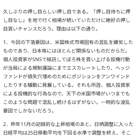
久しぶりの押し目らしい押し目である。「押し目待ちに押
し目なし」を地で行く相場が続いていただけに絶好の押し
目買いチャンスだろう。理由は以下の通り。
1．今回の下落要因は、
米国株式市場固有の混乱を嫌気した
ものであり、日本株にはほとんど関係ないものだからだ。
個人投資家がSNSで結託してぼろ株を買い上げる投機行動
が当局による規制議論にまでエスカレートしたり、ヘッジ
ファンドが損失穴埋めのためにポジションをアンワインド
したりする騒動に発展している。それも所詮、個人投資家
による投機的な行為なので、天下の米国市場がいつまでも
このような問題で混乱し続けるはずがない。一時的な波乱
要因でしかないだろう。
2．昨年11月の記録的な上昇相場のあと、日柄調整に入った
日経平均は25日移動平均を下回る水準で調整を終え、そこ