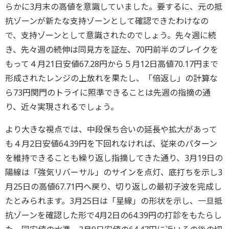
らかに3月末の高値を意識していました。要するに、元の抵
抗ゾーンが新たな支持ゾーンとして確認できたわけなの
で、支持ゾーンとして意識されたのでしょう。先々週に続
き、先々週の続伸は同見方を証左、70円前半のブレイクを
もって４月21日安値67.28円から５月12日高値70.17円まで
形成されたレンジの上放れを果たし、「倍返し」の計算な
ら73円関門のトライに照準できることは先週の指摘の通
り、近々実現されるでしょう。
より大きな視点では、中段保ち合いの延長や拡大があって
も４月2日安値64.39円を下回れなければ、従来のパターン
を維持できることも繰り返し指摘してきた通り、3月19日の
陽線は「強気リバーサル」のサインを点灯、底打ちを示し3
月25日の高値67.71円へ戻り、切り返しの最初子波を完成し
たとみられます。3月25日は「星線」の形状を示し、一旦抵
抗ゾーンを確認した形で4月2日の64.39円の打診をもたらし