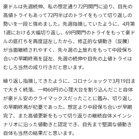
豪ドルは先週続伸、私の想定通り72円関門に迫り、目先の
高値トライもあって72円半ばのトライをもって切り返しの
勢いを一段と強めました。先週指摘していたように、4月第
1週における大幅切り返し、69円関門のトライをもって豪ド
ルの底打ちを再度証左したから、修正的な値動き（反騰）
が当面継続されやすく、先々週の上放れをもって中段保ち
合いの早期終焉を証左、先週の続伸や目先の上値トライは
むしろ当然の成り行きだと思います。
繰り返し指摘してきたように、コロナショックで3月19日ま
で大きく続落、一時60円の心理大台を割り込んだこと自体
が豪ドル安のクライマックスだったことに鑑み、切り返し
の早期終焉が杞憂であった。想定より中段保ち合いが早期
完了、また高値更新をもって切り返りの継続自体メインシ
ナリオに沿った値動きと認定でき、目先まで堅調な値動き
自体も当然の結果だと思います。