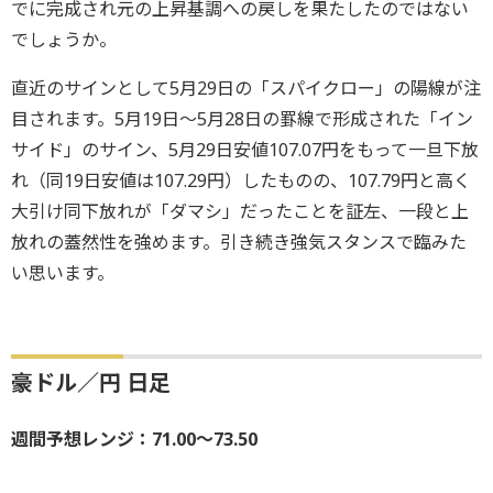
でに完成され元の上昇基調への戻しを果たしたのではない
でしょうか。
直近のサインとして5月29日の「スパイクロー」の陽線が注
目されます。5月19日～5月28日の罫線で形成された「イン
サイド」のサイン、5月29日安値107.07円をもって一旦下放
れ（同19日安値は107.29円）したものの、107.79円と高く
大引け同下放れが「ダマシ」だったことを証左、一段と上
放れの蓋然性を強めます。引き続き強気スタンスで臨みた
い思います。
豪ドル／円 日足
週間予想レンジ：71.00～73.50