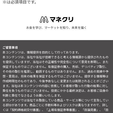
※は必須項目です。
お金を学び、マーケットを知り、未来を描く
ご留意事項
本コンテンツは、情報提供を目的として行っております。
本コンテンツは、当社や当社が信頼できると考える情報源から提供されたもの
を提供していますが、当社はその正確性や完全性について意見を表明し、また
保証するものではございません。有価証券の購入、売却、デリバティブ取引、
その他の取引を推奨し、勧誘するものではありません。また、過去の実績や予
想・意見は、将来の結果を保証するものではございません。提供する情報等は
作成時現在のものであり、今後予告なしに変更または削除されることがござい
ます。当社は本コンテンツの内容に依拠してお客様が取った行動の結果に対し
責任を負うものではございません。投資にかかる最終決定は、お客様ご自身の
判断と責任でなさるようお願いいたします。
本コンテンツでは当社でお取扱している商品・サービス等について言及してい
る部分があります。商品ごとに手数料等およびリスクは異なりますので、詳し
くは「契約締結前交付書面」、「上場有価証券等書面」、「目論見書」、「目