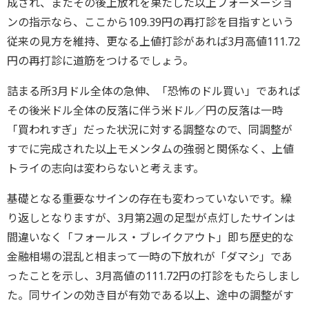
成され、またその後上放れを果たした以上フォーメーショ
ンの指示なら、ここから109.39円の再打診を目指すという
従来の見方を維持、更なる上値打診があれば3月高値111.72
円の再打診に道筋をつけるでしょう。
詰まる所3月ドル全体の急伸、「恐怖のドル買い」であれば
その後米ドル全体の反落に伴う米ドル／円の反落は一時
「買われすぎ」だった状況に対する調整なので、同調整が
すでに完成された以上モメンタムの強弱と関係なく、上値
トライの志向は変わらないと考えます。
基礎となる重要なサインの存在も変わっていないです。繰
り返しとなりますが、3月第2週の足型が点灯したサインは
間違いなく「フォールス・ブレイクアウト」即ち歴史的な
金融相場の混乱と相まって一時の下放れが「ダマシ」であ
ったことを示し、3月高値の111.72円の打診をもたらしまし
た。同サインの効き目が有効である以上、途中の調整がす