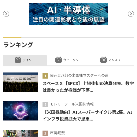
ランキング
デイリー
ウイークリー
マンスリー
岡元兵八郎の米国株マスターへの道
スペースＸ［SPCX］上場後初の決算発表、数字
は良かったが株価が下落...
モトリーフール米国株情報
【米国株動向】AIスーパーサイクル第2幕、AI
インフラ投資拡大で恩恵...
市況概況