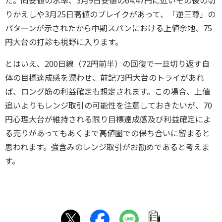
た。同安値の水準、3月9日安値の64.47円に近いその後の切
りかえしや3月25日高値のブレイクがあって、「逆三尊」の
パターンが示されたから中期スパンにおける上値余地、75
円大台の打診も視野に入ります。
とはいえ、200日線（72円前半）の回復で一旦切り返す自
体の目標達成感を漂わせ、前記73円大台のトライがあれ
ば、ロング筋の利益確定も想定されます。この場合、上値
追いよりもレンジ取引の可能性を注意しておきたいが、70
円心理大台が維持される限り目標達成感及び利益確定によ
る売りがあってもあくまで高値圏での保ち合いに留まると
思われます。強含みのレンジ取引がお勧めであると考えま
す。