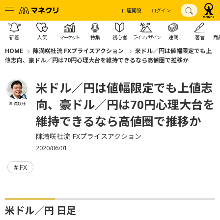
口座開設
ログイン
新着
人気
マーケット
特集
初心者
ライフデザイン
連載
著者
商
HOME
陳満咲杜流 FXプライスアクション
米ドル／円は値幅限定でも上
値志向、豪ドル／円は70円心理大台を維持できるなら高値圏で推移か
米ドル／円は値幅限定でも上値志
向、豪ドル／円は70円心理大台を
陳 満咲杜
維持できるなら高値圏で推移か
陳満咲杜流 FXプライスアクション
2020/06/01
FX
米ドル／円 日足