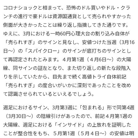
コロナショックと相まって、恐怖のドル買いやドル・クラ
ンチの進行で豪ドルは資源国通貨として売られやすかった
側面が大きかったことは繰り返し指摘してきた通りです。
ゆえに、3月における一時60円心理大台の割り込み自体が
「売られすぎ」のサインと見なし、安値つけた当週（3月16
日～）の「スパイクロー」のサインが底打ちのサインとし
て再認定されたとみます。４月第1週（４月6日～）の大陽
線、同サインの証左となり、また切り返しの新たな段階入
りを示していたから、目先まで続く高値トライ自体前記
「売られすぎ」の度合いがいかに深刻であったことを改め
て認識させられているといえるでしょう。
週足におけるサイン、3月第3週に「包まれる」形で同第4週
（3月30日～）の陰線引けがあったので、前記４月第1週の
大陽線、週足における「インサイド」の上放れを証明した
ことが整合性をもち、５月第1週（５月４日～）の安値は明