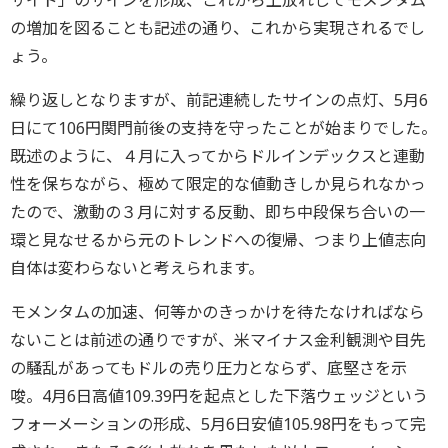
サイド」のサインを形成、これから上放れしてモメンタム
の増加を図ることも記述の通り、これから実現されるでし
ょう。
繰り返しとなりますが、前記連続したサインの点灯、5月6
日にて106円関門前後の支持を守ったことが始まりでした。
既述のように、４月に入ってからドルインデックスと連動
性を保ちながら、極めて限定的な値動きしか見られなかっ
たので、激動の３月に対する反動、即ち中段保ち合いの一
環と見なせるから元のトレンドへの復帰、つまり上値志向
自体は変わらないと考えられます。
モメンタムの加速、何等かのきっかけを待たなければなら
ないことは前述の通りですが、米マイナス金利観測や目先
の騒乱があってもドルの売り圧力とならず、底堅さを示
唆。4月6日高値109.39円を起点とした下落ウェッジという
フォーメーションの形成、5月6日安値105.98円をもって完