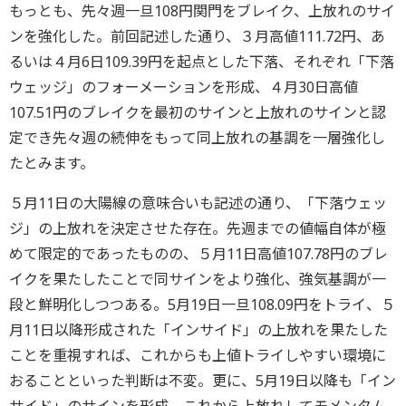
もっとも、先々週一旦108円関門をブレイク、上放れのサイ
ンを強化した。前回記述した通り、３月高値111.72円、あ
るいは４月6日109.39円を起点とした下落、それぞれ「下落
ウェッジ」のフォーメーションを形成、４月30日高値
107.51円のブレイクを最初のサインと上放れのサインと認
定でき先々週の続伸をもって同上放れの基調を一層強化し
たとみます。
５月11日の大陽線の意味合いも記述の通り、「下落ウェッ
ジ」の上放れを決定させた存在。先週までの値幅自体が極
めて限定的であったものの、５月11日高値107.78円のブレ
イクを果たしたことで同サインをより強化、強気基調が一
段と鮮明化しつつある。5月19日一旦108.09円をトライ、５
月11日以降形成された「インサイド」の上放れを果たした
ことを重視すれば、これからも上値トライしやすい環境に
おることといった判断は不変。更に、5月19日以降も「イン