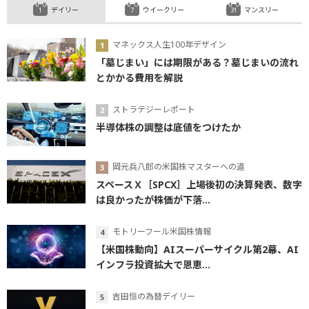
デイリー
ウイークリー
マンスリー
マネックス人生100年デザイン
「墓じまい」には期限がある？墓じまいの流れ
とかかる費用を解説
ストラテジーレポート
半導体株の調整は底値をつけたか
岡元兵八郎の米国株マスターへの道
スペースＸ［SPCX］上場後初の決算発表、数字
は良かったが株価が下落...
モトリーフール米国株情報
【米国株動向】AIスーパーサイクル第2幕、AI
インフラ投資拡大で恩恵...
吉田恒の為替デイリー