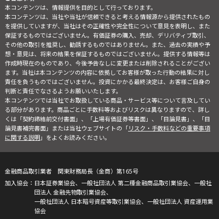
本コンテンツは、情報提供を目的として行っております。
本コンテンツは、当社や当社が信頼できると考える情報源から提供されたもの
を提供していますが、当社はその正確性や完全性について意見を表明し、また
保証するものではございません。有価証券の購入、売却、デリバティブ取引、
その他の取引を推奨し、勧誘するものではありません。また、過去の実績や予
想・意見は、将来の結果を保証するものではございません。提供する情報等は
作成時現在のものであり、今後予告なしに変更または削除されることがござい
ます。当社は本コンテンツの内容に依拠してお客様が取った行動の結果に対し
責任を負うものではございません。投資にかかる最終決定は、お客様ご自身の
判断と責任でなさるようお願いいたします。
本コンテンツでは当社でお取扱している商品・サービス等について言及してい
る部分があります。商品ごとに手数料等およびリスクは異なりますので、詳し
くは「契約締結前交付書面」、「上場有価証券等書面」、「目論見書」、「目
論見書補完書面」または当社ウェブサイトの「
リスク・手数料などの重要事項
に関する説明
」をよくお読みください。
金融商品取引業者 関東財務局長（金商）第165号
日本証券業協会、一般社団法人 第二種金融商品取引業協会、一般社
団法人 金融先物取引業協会、
一般社団法人 日本暗号資産等取引業協会、一般社団法人 資産運用業
協会