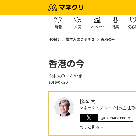
新着
人気
マーケット
特集
初心
HOME
松本大のつぶやき
香港の今
香港の今
松本大のつぶやき
2019/07/30
松本 大
マネックスグループ株式会社 取
@okimatsumoto
もっと見る