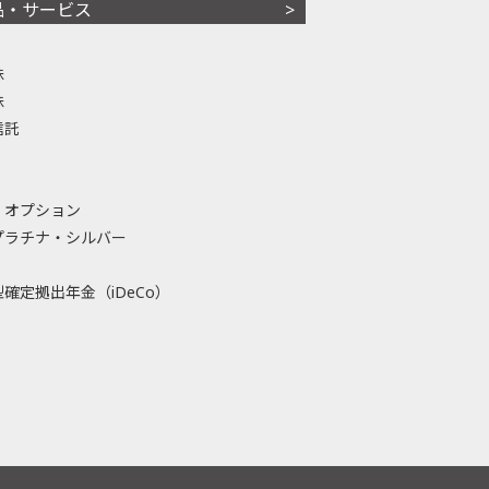
品・サービス
株
株
信託
・オプション
プラチナ・シルバー
確定拠出年金（iDeCo）