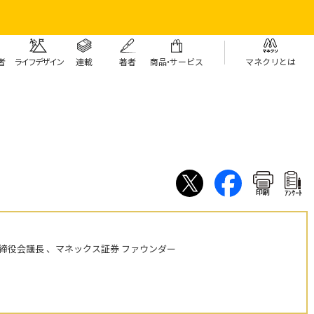
者
ライフデザイン
連載
著者
商
品・
サービス
マネクリとは
印刷
ｱﾝｹｰﾄ
締役会議長 、マネックス証券 ファウンダー