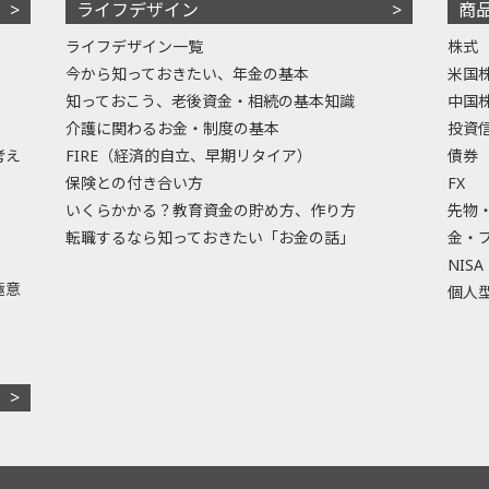
ライフデザイン
商
ライフデザイン一覧
株式
今から知っておきたい、年金の基本
米国
知っておこう、老後資金・相続の基本知識
中国
介護に関わるお金・制度の基本
投資
考え
FIRE（経済的自立、早期リタイア）
債券
保険との付き合い方
FX
いくらかかる？教育資金の貯め方、作り方
先物
転職するなら知っておきたい「お金の話」
金・
NISA
極意
個人型