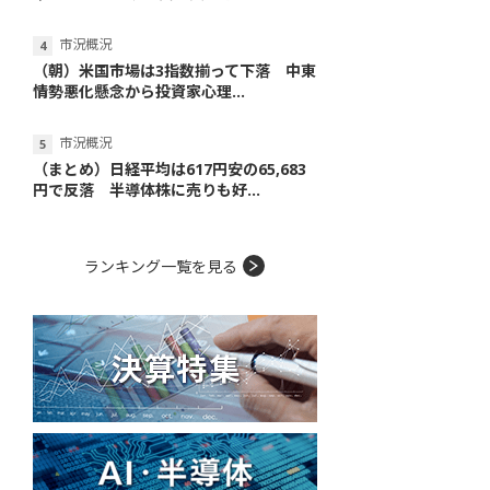
市況概況
（朝）米国市場は3指数揃って下落 中東
情勢悪化懸念から投資家心理...
市況概況
（まとめ）日経平均は617円安の65,683
円で反落 半導体株に売りも好...
ランキング一覧を見る