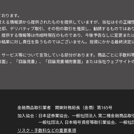
ております。
考える情報源から提供されたものを提供していますが、当社はその正確
売却、デリバティブ取引、その他の取引を推奨し、勧誘するものではあ
。提供する情報等は作成時現在のものであり、今後予告なしに変更また
の結果に対し責任を負うものではございません。投資にかかる最終決定
・サービス等について言及している部分があります。商品ごとに手数料
書面」、「目論見書」、「目論見書補完書面」または当社ウェブサイト
金融商品取引業者 関東財務局長（金商）第165号
日本証券業協会、一般社団法人 第二種金融商品取
一般社団法人 日本暗号資産等取引業協会、一般社
リスク・手数料などの重要事項