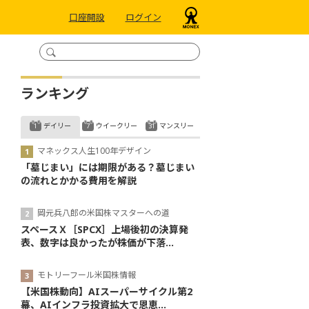
口座開設
ログイン
ランキング
デイリー
ウイークリー
マンスリー
マネックス人生100年デザイン
「墓じまい」には期限がある？墓じまい
の流れとかかる費用を解説
岡元兵八郎の米国株マスターへの道
スペースＸ［SPCX］上場後初の決算発
表、数字は良かったが株価が下落...
モトリーフール米国株情報
【米国株動向】AIスーパーサイクル第2
幕、AIインフラ投資拡大で恩恵...