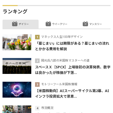
ランキング
デイリー
ウイークリー
マンスリー
マネックス人生100年デザイン
「墓じまい」には期限がある？墓じまいの流れ
とかかる費用を解説
岡元兵八郎の米国株マスターへの道
スペースＸ［SPCX］上場後初の決算発表、数字
は良かったが株価が下落...
モトリーフール米国株情報
【米国株動向】AIスーパーサイクル第2幕、AI
インフラ投資拡大で恩恵...
市況概況