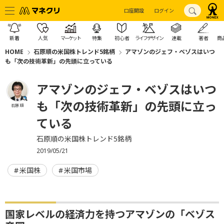
口座開設
ログイン
新着
人気
マーケット
特集
初心者
ライフデザイン
連載
著者
商
HOME
石原順の米国株トレンド5銘柄
アマゾンのジェフ・ベゾスはいつ
も「次の技術革新」の先頭に立っている
アマゾンのジェフ・ベゾスはいつ
も「次の技術革新」の先頭に立っ
石原 順
ている
石原順の米国株トレンド5銘柄
2019/05/21
米国株
米国市場
国家レベルの経済力を持つアマゾンの「ベゾス