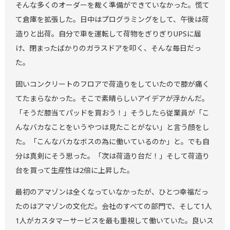
そんな多くのオーダーを裁く準備ができていなかった。慌て
て倉庫を拡張した。日中はプログラミングをして、午後は荷
造りと出荷。自分で車を運転して荷物をぎりぎりUPSに届
け、閉まったばかりのガラスドアを叩く、そんな毎日だっ
た。
固いコンクリートのフロアで荷造りをしていたので膝が痛く
てたまらなかった。そこで素晴らしいアイデアが浮かんだ。
「そうだ膝当てパッドを買おう！」そうしたら従業員が「こ
んなバカなことをいうやつは見たことがない」と言う顔をし
た。「こんなバカなボスの為に働いているのか」と。でも自
分は真剣にそう思った。「次は荷造り台だ！」そして荷造り
台を買って生産性は2倍に上昇した。
最初のアマゾンは全くなっていなかったが、ひとつ幸福だっ
たのはアマゾンの文化だ。会社のすべての部門で、そして1人
1人がカスタマーサービスを最も重視して働いていた。良いス