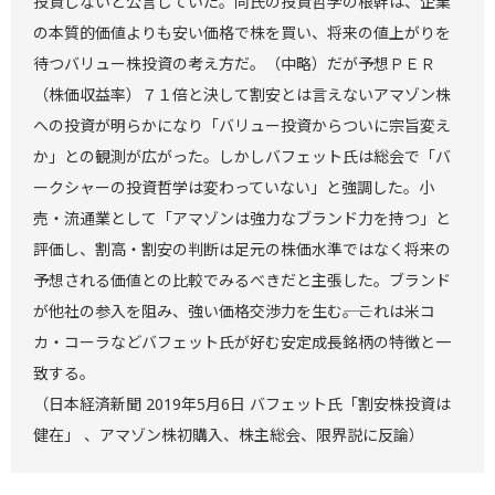
投資しないと公言していた。同氏の投資哲学の根幹は、企業
の本質的価値よりも安い価格で株を買い、将来の値上がりを
待つバリュー株投資の考え方だ。（中略）だが予想ＰＥＲ
（株価収益率）７１倍と決して割安とは言えないアマゾン株
への投資が明らかになり「バリュー投資からついに宗旨変え
か」との観測が広がった。しかしバフェット氏は総会で「バ
ークシャーの投資哲学は変わっていない」と強調した。小
売・流通業として「アマゾンは強力なブランド力を持つ」と
評価し、割高・割安の判断は足元の株価水準ではなく将来の
予想される価値との比較でみるべきだと主張した。ブランド
が他社の参入を阻み、強い価格交渉力を生む――。これは米コ
カ・コーラなどバフェット氏が好む安定成長銘柄の特徴と一
致する。
（日本経済新聞 2019年5月6日 バフェット氏「割安株投資は
健在」 、アマゾン株初購入、株主総会、限界説に反論）