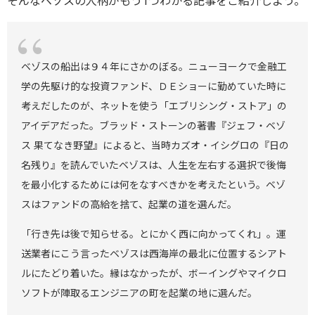
そんなベゾスの人柄がもう1つわかる記事をご紹介しよう。
ベゾスの船出は９４年にさかのぼる。ニューヨークで金融工
学の先駆け的な投資ファンド、ＤＥショーに勤めていた時に
考えだしたのが、ネットを使う「エブリシング・ストア」の
アイデアだった。ブラッド・ストーンの著書『ジェフ・ベゾ
ス 果てなき野望』によると、当時カズオ・イシグロの『日の
名残り』を読んでいたベゾスは、人生を左右する選択で後悔
を最小化するためには何をなすべきかを考えたという。ベゾ
スはファンドの高給を捨て、起業の道を選んだ。
「行き先は後で知らせる。とにかく西に向かってくれ」。運
送業者にこう言ったベゾスは西海岸の最北に位置するシアト
ルにたどり着いた。縁はなかったが、ボーイングやマイクロ
ソフトが陣取るエンジニアの町を起業の地に選んだ。