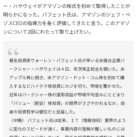
ー・ハサウェイがアマゾンの株式を初めて取得したことが
明らかになった。バフェット氏は、アマゾンのジェフ・ベ
ゾスCEOの指導力を長く評価してきたと言う。このアマゾ
ンについて2回にわたって取り上げたい。
著名投資家ウォーレン・バフェット氏が率いる米複合企業バ
ークシャー・ハザウェイは４日、年次株主総会を開いた。米
アップル株に続き、米アマゾン・ドット・コム株を初めて購
入するなどハイテク株投資にカジを切り、市場を驚かせた。
近年はバークシャー株の運用収益が市場平均並みにとどまり
「バリュー（割安）株投資」の限界がささやかれるなか、自
身の投資哲学は健在だと反論した。
（中略） バフェット氏は従来、ＩＴ（情報技術）業界のよう
に変化のスピードが速く、事業内容の理解が難しいものには