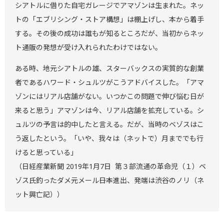
シアトルに借りた自宅ガレージでアマゾンは生まれた。ネッ
トの「エブリシング・ストア構想」は棚上げし、本から着手
する。その後の成功は誰もが知るところだが、当初からネッ
ト通販の発想が受け入れられたわけではない。
ある時、地元シアトルの雄、スターバックスの実質的な創業
者であるハワード・シュルツがこうアドバイスした。「アマ
ゾンにはリアル店舗がない。いつかこの問題で伸び悩む日が
来ると思う」アマゾンは今、リアル店舗を拡充している。シ
ュルツの予言は的中したと言える。だが、当時のベゾスはこ
う返したという。「いや、我々は（ネットで）月まででも行
けると思っている」
（日経産業新聞 2019年1月7日 第３部流通の革命児（１）ベ
ゾス氏釣ったダメ元メール――日本進出、発端は渋谷のノリ（ネ
ット興亡記））