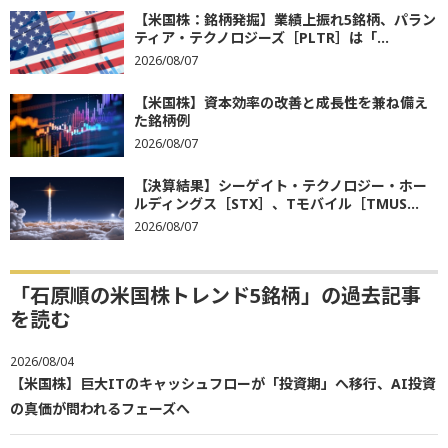
【米国株：銘柄発掘】業績上振れ5銘柄、パラン
ティア・テクノロジーズ［PLTR］は「...
2026/08/07
【米国株】資本効率の改善と成長性を兼ね備え
た銘柄例
2026/08/07
【決算結果】シーゲイト・テクノロジー・ホー
ルディングス［STX］、Tモバイル［TMUS...
2026/08/07
「石原順の米国株トレンド5銘柄」の過去記事
を読む
2026/08/04
【米国株】巨大ITのキャッシュフローが「投資期」へ移行、AI投資
の真価が問われるフェーズへ