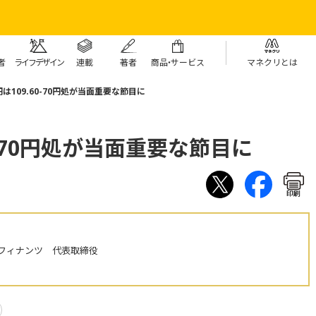
者
ライフデザイン
連載
著者
商
品・
サービス
マネクリとは
は109.60-70円処が当面重要な節目に
0-70円処が当面重要な節目に
印刷
フィナンツ 代表取締役