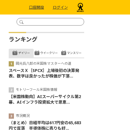
口座開設
ログイン
ランキング
デイリー
ウイークリー
マンスリー
岡元兵八郎の米国株マスターへの道
スペースＸ［SPCX］上場後初の決算発
表、数字は良かったが株価が下落...
モトリーフール米国株情報
【米国株動向】AIスーパーサイクル第2
幕、AIインフラ投資拡大で恩恵...
市況概況
（まとめ）日経平均は617円安の65,683
円で反落 半導体株に売りも好...