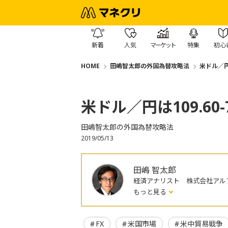
新着
人気
マーケット
特集
初心
HOME
田嶋智太郎の外国為替攻略法
米ドル／円
米ドル／円は109.6
田嶋智太郎の外国為替攻略法
2019/05/13
田嶋 智太郎
経済アナリスト 株式会社アル
もっと見る
FX
米国市場
米中貿易戦争