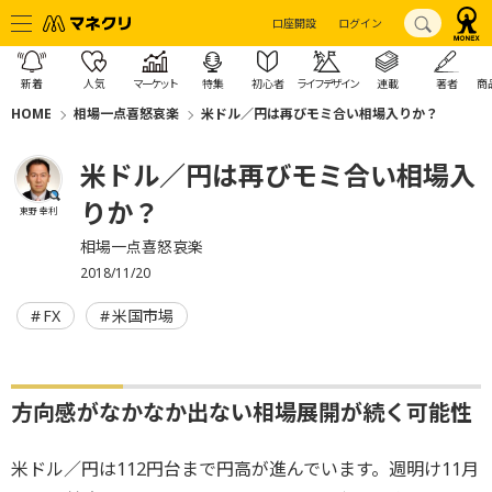
口座開設
ログイン
新着
人気
マーケット
特集
初心者
ライフデザイン
連載
著者
商
HOME
相場一点喜怒哀楽
米ドル／円は再びモミ合い相場入りか？
米ドル／円は再びモミ合い相場入
りか？
東野 幸利
相場一点喜怒哀楽
2018/11/20
FX
米国市場
方向感がなかなか出ない相場展開が続く可能性
米ドル／円は112円台まで円高が進んでいます。週明け11月