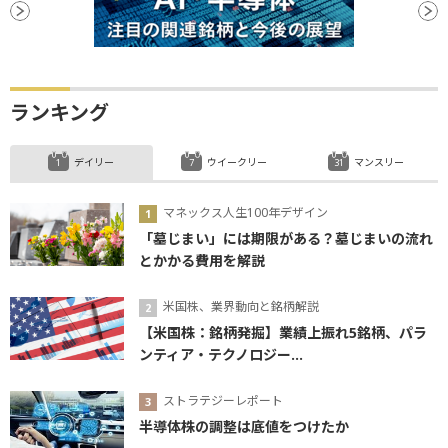
ランキング
デイリー
ウイークリー
マンスリー
マネックス人生100年デザイン
「墓じまい」には期限がある？墓じまいの流れ
とかかる費用を解説
米国株、業界動向と銘柄解説
【米国株：銘柄発掘】業績上振れ5銘柄、パラ
ンティア・テクノロジー...
ストラテジーレポート
半導体株の調整は底値をつけたか