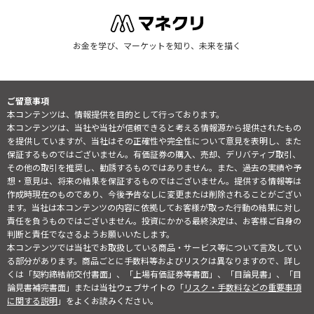
お金を学び、マーケットを知り、未来を描く
ご留意事項
本コンテンツは、情報提供を目的として行っております。
本コンテンツは、当社や当社が信頼できると考える情報源から提供されたもの
を提供していますが、当社はその正確性や完全性について意見を表明し、また
保証するものではございません。有価証券の購入、売却、デリバティブ取引、
その他の取引を推奨し、勧誘するものではありません。また、過去の実績や予
想・意見は、将来の結果を保証するものではございません。提供する情報等は
作成時現在のものであり、今後予告なしに変更または削除されることがござい
ます。当社は本コンテンツの内容に依拠してお客様が取った行動の結果に対し
責任を負うものではございません。投資にかかる最終決定は、お客様ご自身の
判断と責任でなさるようお願いいたします。
本コンテンツでは当社でお取扱している商品・サービス等について言及してい
る部分があります。商品ごとに手数料等およびリスクは異なりますので、詳し
くは「契約締結前交付書面」、「上場有価証券等書面」、「目論見書」、「目
論見書補完書面」または当社ウェブサイトの「
リスク・手数料などの重要事項
に関する説明
」をよくお読みください。