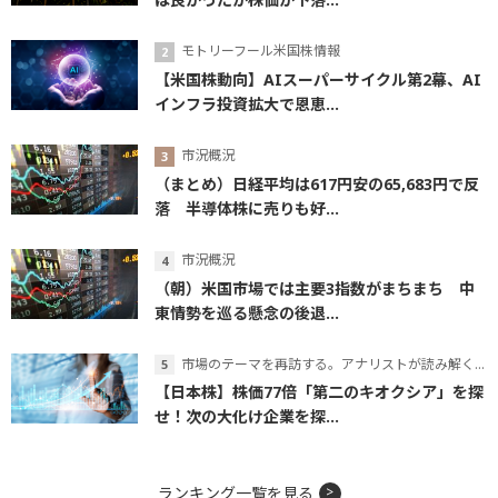
モトリーフール米国株情報
【米国株動向】AIスーパーサイクル第2幕、AI
インフラ投資拡大で恩恵...
市況概況
（まとめ）日経平均は617円安の65,683円で反
落 半導体株に売りも好...
市況概況
（朝）米国市場では主要3指数がまちまち 中
東情勢を巡る懸念の後退...
市場のテーマを再訪する。アナリストが読み解くテーマの本質
【日本株】株価77倍「第二のキオクシア」を探
せ！次の大化け企業を探...
ランキング一覧を見る