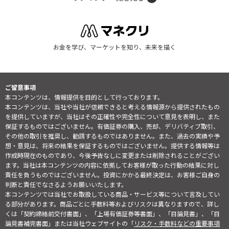
お金を学び、マーケットを知り、未来を描く
ご留意事項
本コンテンツは、情報提供を目的として行っております。
本コンテンツは、当社や当社が信頼できると考える情報源から提供されたもの
を提供していますが、当社はその正確性や完全性について意見を表明し、また
保証するものではございません。有価証券の購入、売却、デリバティブ取引、
その他の取引を推奨し、勧誘するものではありません。また、過去の実績や予
想・意見は、将来の結果を保証するものではございません。提供する情報等は
作成時現在のものであり、今後予告なしに変更または削除されることがござい
ます。当社は本コンテンツの内容に依拠してお客様が取った行動の結果に対し
責任を負うものではございません。投資にかかる最終決定は、お客様ご自身の
判断と責任でなさるようお願いいたします。
本コンテンツでは当社でお取扱している商品・サービス等について言及してい
る部分があります。商品ごとに手数料等およびリスクは異なりますので、詳し
くは「契約締結前交付書面」、「上場有価証券等書面」、「目論見書」、「目
論見書補完書面」または当社ウェブサイトの「
リスク・手数料などの重要事項