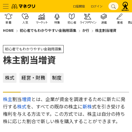
口座開設
ログイン
新着
人気
マーケット
特集
初心者
ライフデザイン
連載
著者
商
HOME
初心者でもわかりやすい金融用語集
か行
株主割当増資
初心者でもわかりやすい金融用語集
株主割当増資
株式
経営・財務
制度
株主
割当
増資
とは、企業が資金を調達するために新たに発
行する
株式
を、すべての既存の株主に
新株
式を引き受ける
権利を与える方法です。この方式では、株主は自分の持ち
株に応じた割合で新しい株を購入することができます。