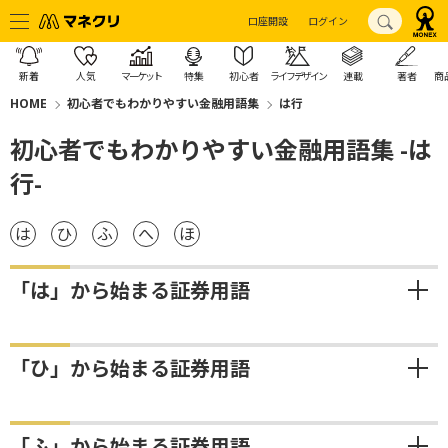
口座開設
ログイン
新着
人気
マーケット
特集
初心者
ライフデザイン
連載
著者
商
HOME
初心者でもわかりやすい金融用語集
は行
初心者でもわかりやすい金融用語集 -は
行-
は
ひ
ふ
へ
ほ
「は」から始まる証券用語
「ひ」から始まる証券用語
「ふ」から始まる証券用語