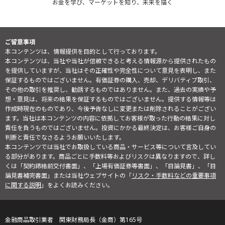
お金を学び、マーケットを知り、未来を描く
ご留意事項
本コンテンツは、情報提供を目的として行っております。
本コンテンツは、当社や当社が信頼できると考える情報源から提供されたもの
を提供していますが、当社はその正確性や完全性について意見を表明し、また
保証するものではございません。有価証券の購入、売却、デリバティブ取引、
その他の取引を推奨し、勧誘するものではありません。また、過去の実績や予
想・意見は、将来の結果を保証するものではございません。提供する情報等は
作成時現在のものであり、今後予告なしに変更または削除されることがござい
ます。当社は本コンテンツの内容に依拠してお客様が取った行動の結果に対し
責任を負うものではございません。投資にかかる最終決定は、お客様ご自身の
判断と責任でなさるようお願いいたします。
本コンテンツでは当社でお取扱している商品・サービス等について言及してい
る部分があります。商品ごとに手数料等およびリスクは異なりますので、詳し
くは「契約締結前交付書面」、「上場有価証券等書面」、「目論見書」、「目
論見書補完書面」または当社ウェブサイトの「
リスク・手数料などの重要事項
に関する説明
」をよくお読みください。
金融商品取引業者 関東財務局長（金商）第165号