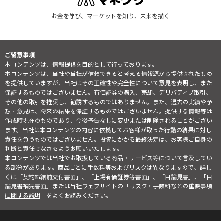
お金を学び、マーケットを知り、未来を描く
ご留意事項
本コンテンツは、情報提供を目的として行っております。
本コンテンツは、当社や当社が信頼できると考える情報源から提供されたもの
を提供していますが、当社はその正確性や完全性について意見を表明し、また
保証するものではございません。有価証券の購入、売却、デリバティブ取引、
その他の取引を推奨し、勧誘するものではありません。また、過去の実績や予
想・意見は、将来の結果を保証するものではございません。提供する情報等は
作成時現在のものであり、今後予告なしに変更または削除されることがござい
ます。当社は本コンテンツの内容に依拠してお客様が取った行動の結果に対し
責任を負うものではございません。投資にかかる最終決定は、お客様ご自身の
判断と責任でなさるようお願いいたします。
本コンテンツでは当社でお取扱している商品・サービス等について言及してい
る部分があります。商品ごとに手数料等およびリスクは異なりますので、詳し
くは「契約締結前交付書面」、「上場有価証券等書面」、「目論見書」、「目
論見書補完書面」または当社ウェブサイトの「
リスク・手数料などの重要事項
に関する説明
」をよくお読みください。