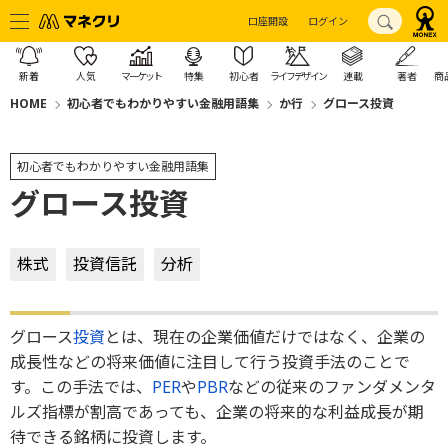
口座開設
ログイン
新着
人気
マーケット
特集
初心者
ライフデザイン
連載
著者
商
HOME
初心者でもわかりやすい金融用語集
か行
グロース投資
初心者でもわかりやすい金融用語集
グロース投資
株式
投資信託
分析
グロース
投資
とは、現在の企業価値だけではなく、企業の
成長性などの将来価値に注目して行う投資手法のことで
す。この手法では、
PER
や
PBR
などの従来のファンダメンタ
ルズ指標が割高であっても、企業の将来的な利益成長が期
待できる銘柄に投資します。