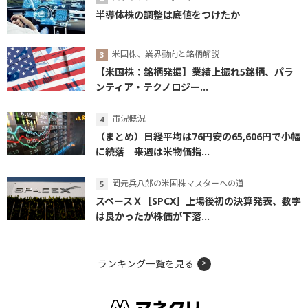
半導体株の調整は底値をつけたか
米国株、業界動向と銘柄解説
【米国株：銘柄発掘】業績上振れ5銘柄、パラ
ンティア・テクノロジー...
市況概況
（まとめ）日経平均は76円安の65,606円で小幅
に続落 来週は米物価指...
岡元兵八郎の米国株マスターへの道
スペースＸ［SPCX］上場後初の決算発表、数字
は良かったが株価が下落...
ランキング一覧を見る