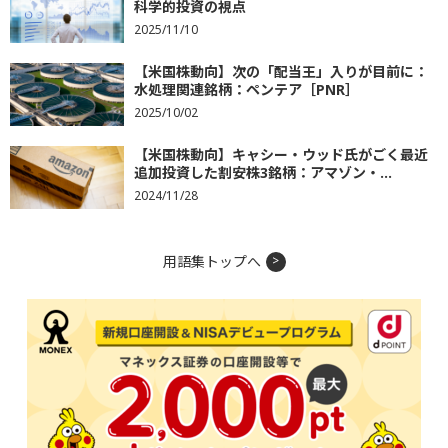
科学的投資の視点
2025/11/10
【米国株動向】次の「配当王」入りが目前に：
水処理関連銘柄：ペンテア［PNR］
2025/10/02
【米国株動向】キャシー・ウッド氏がごく最近
追加投資した割安株3銘柄：アマゾン・...
2024/11/28
用語集トップへ