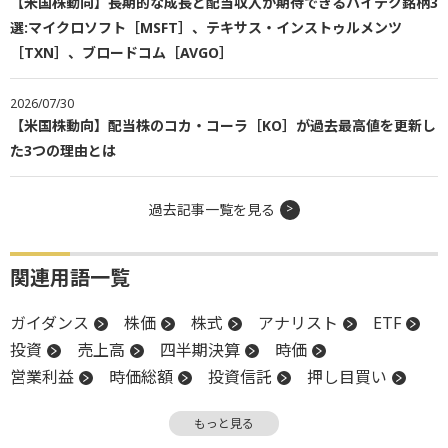
【米国株動向】長期的な成長と配当収入が期待できるハイテク銘柄3
選:マイクロソフト［MSFT］、テキサス・インストゥルメンツ
［TXN］、ブロードコム［AVGO］
2026/07/30
【米国株動向】配当株のコカ・コーラ［KO］が過去最高値を更新し
た3つの理由とは
過去記事一覧を見る
関連用語一覧
ガイダンス
株価
株式
アナリスト
ETF
投資
売上高
四半期決算
時価
営業利益
時価総額
投資信託
押し目買い
下方修正
グロース投資
決算
CEO
もっと見る
上場
買収