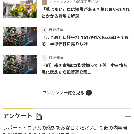
マネックス人生100年デザイン
「墓じまい」には期限がある？墓じまいの流れ
とかかる費用を解説
市況概況
（まとめ）日経平均は617円安の65,683円で反
落 半導体株に売りも好...
市況概況
（朝）米国市場は3指数揃って下落 中東情勢
悪化懸念から投資家心理...
ランキング一覧を見る
アンケート
レポート・コラムの感想をお寄せください。今後の内容検