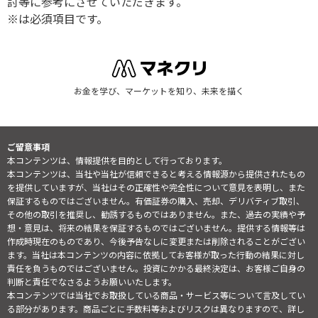
討等に参考にさせていただきます。
※は必須項目です。
お金を学び、マーケットを知り、未来を描く
ご留意事項
本コンテンツは、情報提供を目的として行っております。
本コンテンツは、当社や当社が信頼できると考える情報源から提供されたもの
を提供していますが、当社はその正確性や完全性について意見を表明し、また
保証するものではございません。有価証券の購入、売却、デリバティブ取引、
その他の取引を推奨し、勧誘するものではありません。また、過去の実績や予
想・意見は、将来の結果を保証するものではございません。提供する情報等は
作成時現在のものであり、今後予告なしに変更または削除されることがござい
ます。当社は本コンテンツの内容に依拠してお客様が取った行動の結果に対し
責任を負うものではございません。投資にかかる最終決定は、お客様ご自身の
判断と責任でなさるようお願いいたします。
本コンテンツでは当社でお取扱している商品・サービス等について言及してい
る部分があります。商品ごとに手数料等およびリスクは異なりますので、詳し