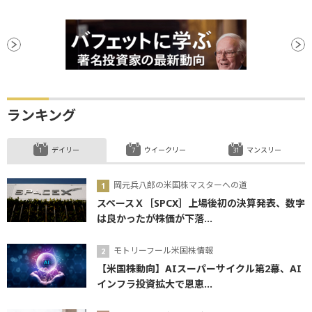
ランキング
デイリー
ウイークリー
マンスリー
岡元兵八郎の米国株マスターへの道
スペースＸ［SPCX］上場後初の決算発表、数字
は良かったが株価が下落...
モトリーフール米国株情報
【米国株動向】AIスーパーサイクル第2幕、AI
インフラ投資拡大で恩恵...