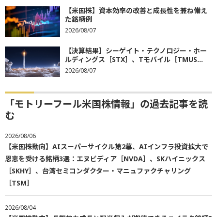
【米国株】資本効率の改善と成長性を兼ね備え
た銘柄例
2026/08/07
【決算結果】シーゲイト・テクノロジー・ホー
ルディングス［STX］、Tモバイル［TMUS...
2026/08/07
「モトリーフール米国株情報」の過去記事を読
む
2026/08/06
【米国株動向】AIスーパーサイクル第2幕、AIインフラ投資拡大で
恩恵を受ける銘柄3選：エヌビディア［NVDA］、SKハイニックス
［SKHY］、台湾セミコンダクター・マニュファクチャリング
［TSM］
2026/08/04