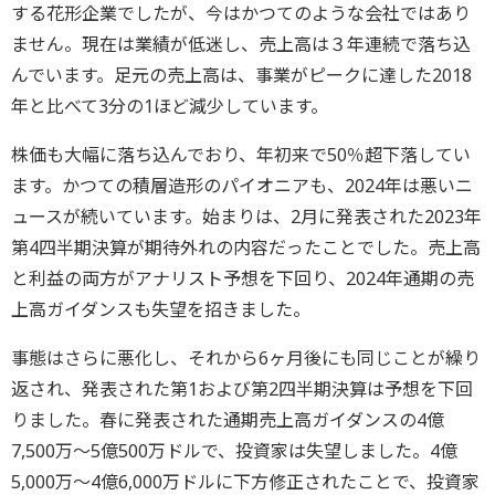
する花形企業でしたが、今はかつてのような会社ではあり
ません。現在は業績が低迷し、売上高は３年連続で落ち込
んでいます。足元の売上高は、事業がピークに達した2018
年と比べて3分の1ほど減少しています。
株価も大幅に落ち込んでおり、年初来で50％超下落してい
ます。かつての積層造形のパイオニアも、2024年は悪いニ
ュースが続いています。始まりは、2月に発表された2023年
第4四半期決算が期待外れの内容だったことでした。売上高
と利益の両方がアナリスト予想を下回り、2024年通期の売
上高ガイダンスも失望を招きました。
事態はさらに悪化し、それから6ヶ月後にも同じことが繰り
返され、発表された第1および第2四半期決算は予想を下回
りました。春に発表された通期売上高ガイダンスの4億
7,500万～5億500万ドルで、投資家は失望しました。4億
5,000万～4億6,000万ドルに下方修正されたことで、投資家