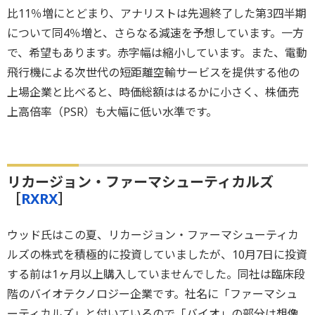
比11％増にとどまり、アナリストは先週終了した第3四半期
について同4％増と、さらなる減速を予想しています。一方
で、希望もあります。赤字幅は縮小しています。また、電動
飛行機による次世代の短距離空輸サービスを提供する他の
上場企業と比べると、時価総額ははるかに小さく、株価売
上高倍率（PSR）も大幅に低い水準です。
リカージョン・ファーマシューティカルズ
［
RXRX
］
ウッド氏はこの夏、リカージョン・ファーマシューティカ
ルズの株式を積極的に投資していましたが、10月7日に投資
する前は1ヶ月以上購入していませんでした。同社は臨床段
階のバイオテクノロジー企業です。社名に「ファーマシュ
ーティカルズ」と付いているので「バイオ」の部分は想像