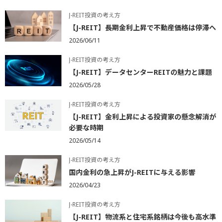
J-REIT投資の考え方
【J-REIT】長期金利上昇で不動産価格は停滞へ
2026/06/11
J-REIT投資の考え方
【J-REIT】データセンターREITの魅力と課題
2026/05/28
J-REIT投資の考え方
【J-REIT】金利上昇による投資家の懸念解消が
必要な時期
2026/05/14
J-REIT投資の考え方
国内金利の急上昇がJ-REITに与える影響
2026/04/23
J-REIT投資の考え方
【J-REIT】物流系と住宅系銘柄は今後も高水準