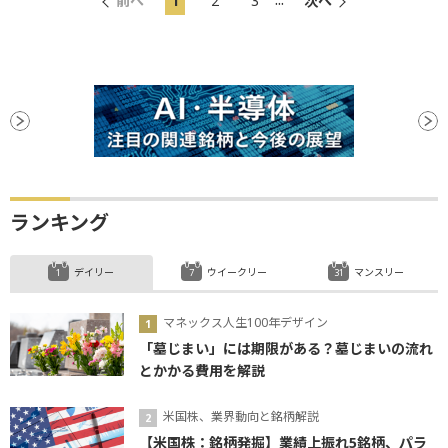
前へ
1
2
3
次へ
ランキング
デイリー
ウイークリー
マンスリー
マネックス人生100年デザイン
「墓じまい」には期限がある？墓じまいの流れ
とかかる費用を解説
米国株、業界動向と銘柄解説
【米国株：銘柄発掘】業績上振れ5銘柄、パラ