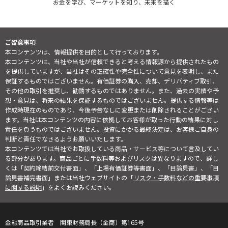
お金を学び、マーケットを知り、未来を描く
ご留意事項
本コンテンツは、情報提供を目的として行っております。
本コンテンツは、当社や当社が信頼できると考える情報源から提供されたもの
を提供していますが、当社はその正確性や完全性について意見を表明し、また
保証するものではございません。有価証券の購入、売却、デリバティブ取引、
その他の取引を推奨し、勧誘するものではありません。また、過去の実績や予
想・意見は、将来の結果を保証するものではございません。提供する情報等は
作成時現在のものであり、今後予告なしに変更または削除されることがござい
ます。当社は本コンテンツの内容に依拠してお客様が取った行動の結果に対し
責任を負うものではございません。投資にかかる最終決定は、お客様ご自身の
判断と責任でなさるようお願いいたします。
本コンテンツでは当社でお取扱している商品・サービス等について言及してい
る部分があります。商品ごとに手数料等およびリスクは異なりますので、詳し
くは「契約締結前交付書面」、「上場有価証券等書面」、「目論見書」、「目
論見書補完書面」または当社ウェブサイトの「
リスク・手数料などの重要事項
に関する説明
」をよくお読みください。
金融商品取引業者 関東財務局長（金商）第165号