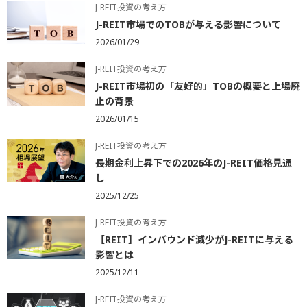
J-REIT投資の考え方
J-REIT市場でのTOBが与える影響について
2026/01/29
J-REIT投資の考え方
J-REIT市場初の「友好的」TOBの概要と上場廃
止の背景
2026/01/15
J-REIT投資の考え方
長期金利上昇下での2026年のJ-REIT価格見通
し
2025/12/25
J-REIT投資の考え方
【REIT】インバウンド減少がJ-REITに与える
影響とは
2025/12/11
J-REIT投資の考え方