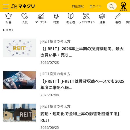
口座開設
ログイン
新着
人気
マーケット
特集
初心者
ライフデザイン
連載
著者
商
HOME
J-REIT投資の考え方
【J-REIT】2026年上半期の投資家動向、最大
の買い手・売り...
2026/07/23
J-REIT投資の考え方
【J-REIT】J-REITは賃貸収益ベースでも2025
年度に増配へ転...
2026/07/09
J-REIT投資の考え方
変動・短期化で金利上昇の影響を回避するJ-
REIT
2026/06/25