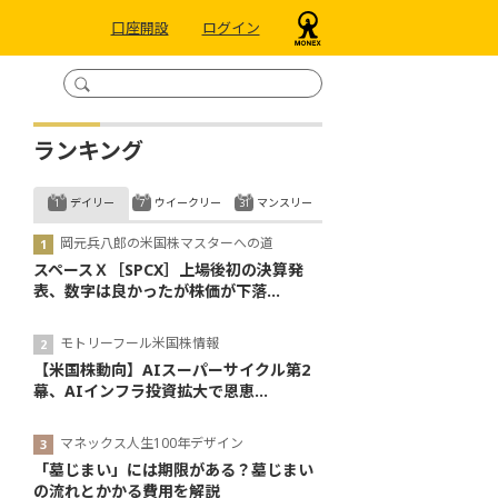
口座開設
ログイン
ランキング
デイリー
ウイークリー
マンスリー
岡元兵八郎の米国株マスターへの道
スペースＸ［SPCX］上場後初の決算発
表、数字は良かったが株価が下落...
モトリーフール米国株情報
【米国株動向】AIスーパーサイクル第2
幕、AIインフラ投資拡大で恩恵...
マネックス人生100年デザイン
「墓じまい」には期限がある？墓じまい
の流れとかかる費用を解説