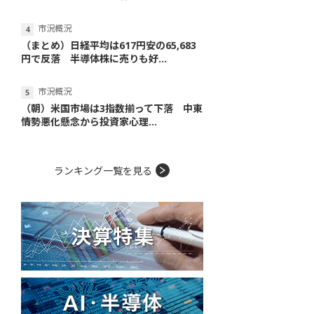
市況概況
（まとめ）日経平均は617円安の65,683
円で反落 半導体株に売りも好...
市況概況
（朝）米国市場は3指数揃って下落 中東
情勢悪化懸念から投資家心理...
ランキング一覧を見る