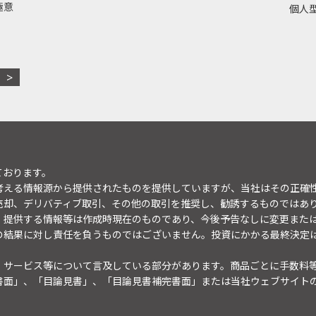
極意
個人型
ております。
考える情報源から提供されたものを提供していますが、当社はその正確
売却、デリバティブ取引、その他の取引を推奨し、勧誘するものではあ
。提供する情報等は作成時現在のものであり、今後予告なしに変更また
の結果に対し責任を負うものではございません。投資にかかる最終決定
・サービス等について言及している部分があります。商品ごとに手数料
書面」、「目論見書」、「目論見書補完書面」または当社ウェブサイト