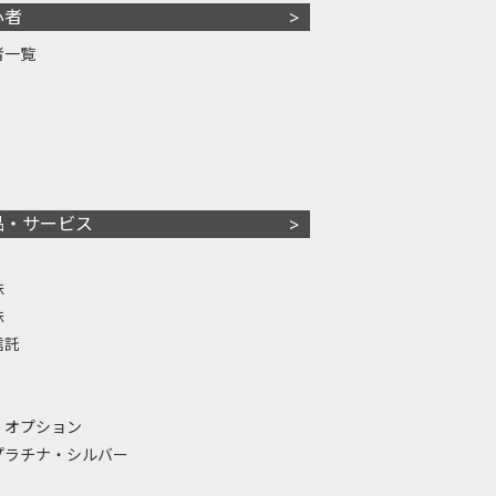
心者
者一覧
品・サービス
株
株
信託
・オプション
プラチナ・シルバー