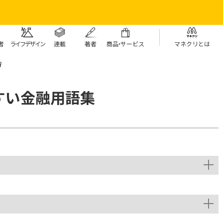
者
ライフデザイン
連載
著者
商
品・
サービス
マネクリとは
行
すい金融用語集