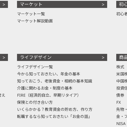
マーケット
初
マーケット一覧
初心
マーケット解説動画
ライフデザイン
商
ライフデザイン一覧
株式
今から知っておきたい、年金の基本
米国
知っておこう、老後資金・相続の基本知識
中国
介護に関わるお金・制度の基本
投資
考え
FIRE（経済的自立、早期リタイア）
債券
保険との付き合い方
FX
いくらかかる？教育資金の貯め方、作り方
先物
転職するなら知っておきたい「お金の話」
金・
NISA