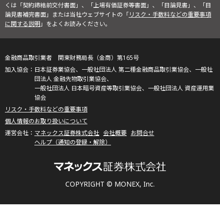
くは「契約締結前交付書面」、「上場有価証券等書面」、「目論見書」、「目
論見書補完書面」または当社ウェブサイトの「
リスク・手数料などの重要事項
に関する説明
」をよくお読みください。
金融商品取引業者 関東財務局長（金商）第165号
日本証券業協会、一般社団法人 第二種金融商品取引業協会、一般社
団法人 金融先物取引業協会、
一般社団法人 日本暗号資産等取引業協会、一般社団法人 資産運用業
協会
リスク・手数料などの重要事項
個人情報のお取り扱いについて
マネックス証券株式会社
会社概要
お問合せ
ヘルプ（通知の登録・解除）
COPYRIGHT © MONEX, Inc.