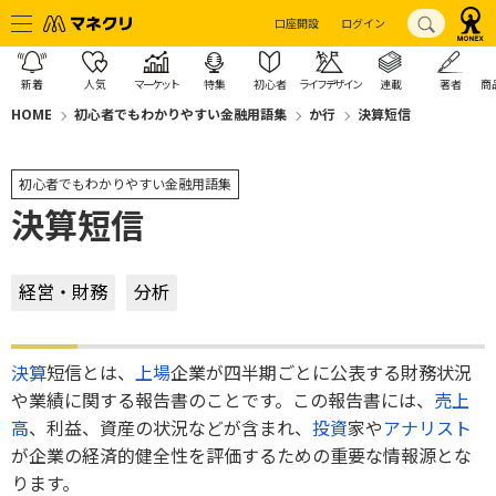
口座開設
ログイン
新着
人気
マーケット
特集
初心者
ライフデザイン
連載
著者
商
HOME
初心者でもわかりやすい金融用語集
か行
決算短信
初心者でもわかりやすい金融用語集
決算短信
経営・財務
分析
決算
短信とは、
上場
企業が四半期ごとに公表する財務状況
や業績に関する報告書のことです。この報告書には、
売上
高
、利益、資産の状況などが含まれ、
投資
家や
アナリスト
が企業の経済的健全性を評価するための重要な情報源とな
ります。