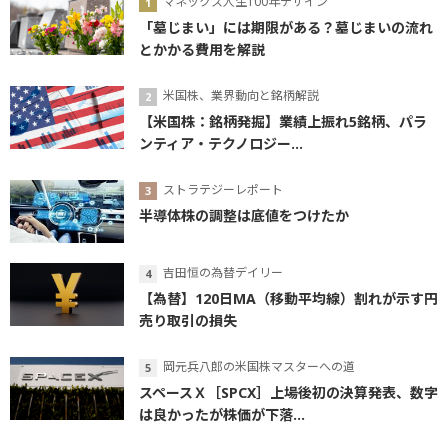
マネックス人生100年デザイン
「墓じまい」には期限がある？墓じまいの流れ
とかかる費用を解説
米国株、業界動向と銘柄解説
【米国株：銘柄発掘】業績上振れ5銘柄、パラ
ンティア・テクノロジー...
ストラテジーレポート
半導体株の調整は底値をつけたか
吉田恒の為替デイリー
【為替】120日MA（移動平均線）割れが示す円
売り取引の損失
岡元兵八郎の米国株マスターへの道
スペースＸ［SPCX］上場後初の決算発表、数字
は良かったが株価が下落...