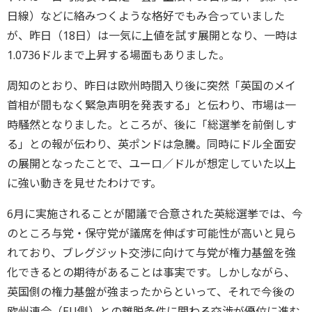
日線）などに絡みつくような格好でもみ合っていました
が、昨日（18日）は一気に上値を試す展開となり、一時は
1.0736ドルまで上昇する場面もありました。
周知のとおり、昨日は欧州時間入り後に突然「英国のメイ
首相が間もなく緊急声明を発表する」と伝わり、市場は一
時騒然となりました。ところが、後に「総選挙を前倒しす
る」との報が伝わり、英ポンドは急騰。同時にドル全面安
の展開となったことで、ユーロ／ドルが想定していた以上
に強い動きを見せたわけです。
6月に実施されることが閣議で合意された英総選挙では、今
のところ与党・保守党が議席を伸ばす可能性が高いと見ら
れており、ブレグジット交渉に向けて与党が権力基盤を強
化できるとの期待があることは事実です。しかしながら、
英国側の権力基盤が強まったからといって、それで今後の
欧州連合（EU側）との離脱条件に関わる交渉が優位に進む