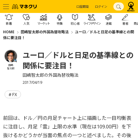
口座開設
ログイン
新着
人気
マーケット
特集
初心者
ライフデザイン
連載
著者
商
HOME
田嶋智太郎の外国為替攻略法
ユーロ／ドルと日足の基準線との関
係に要注目！
ユーロ／ドルと日足の基準線との
関係に要注目！
田嶋
智太郎
田嶋智太郎の外国為替攻略法
2017/04/19
FX
前回は、ドル／円の月足チャート上に描画した一目均衡表
に注目し、月足「雲」上限の水準（現在は109.00円）を下
抜けるかどうかが当面の焦点の一つと述べました。その後