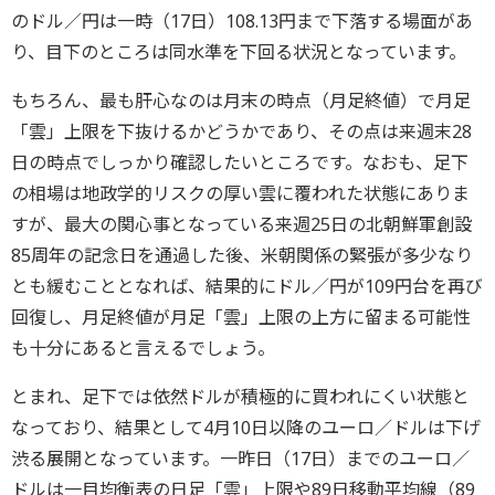
のドル／円は一時（17日）108.13円まで下落する場面があ
り、目下のところは同水準を下回る状況となっています。
もちろん、最も肝心なのは月末の時点（月足終値）で月足
「雲」上限を下抜けるかどうかであり、その点は来週末28
日の時点でしっかり確認したいところです。なおも、足下
の相場は地政学的リスクの厚い雲に覆われた状態にありま
すが、最大の関心事となっている来週25日の北朝鮮軍創設
85周年の記念日を通過した後、米朝関係の緊張が多少なり
とも緩むこととなれば、結果的にドル／円が109円台を再び
回復し、月足終値が月足「雲」上限の上方に留まる可能性
も十分にあると言えるでしょう。
とまれ、足下では依然ドルが積極的に買われにくい状態と
なっており、結果として4月10日以降のユーロ／ドルは下げ
渋る展開となっています。一昨日（17日）までのユーロ／
ドルは一目均衡表の日足「雲」上限や89日移動平均線（89