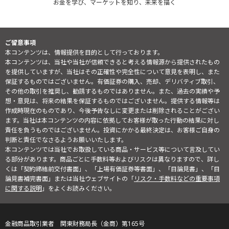
お金を学び、マーケットを知り、未来を描く
ご留意事項
本コンテンツは、情報提供を目的として行っております。
本コンテンツは、当社や当社が信頼できると考える情報源から提供されたもの
を提供していますが、当社はその正確性や完全性について意見を表明し、また
保証するものではございません。有価証券の購入、売却、デリバティブ取引、
その他の取引を推奨し、勧誘するものではありません。また、過去の実績や予
想・意見は、将来の結果を保証するものではございません。提供する情報等は
作成時現在のものであり、今後予告なしに変更または削除されることがござい
ます。当社は本コンテンツの内容に依拠してお客様が取った行動の結果に対し
責任を負うものではございません。投資にかかる最終決定は、お客様ご自身の
判断と責任でなさるようお願いいたします。
本コンテンツでは当社でお取扱している商品・サービス等について言及してい
る部分があります。商品ごとに手数料等およびリスクは異なりますので、詳し
くは「契約締結前交付書面」、「上場有価証券等書面」、「目論見書」、「目
論見書補完書面」または当社ウェブサイトの「
リスク・手数料などの重要事項
に関する説明
」をよくお読みください。
金融商品取引業者 関東財務局長（金商）第165号