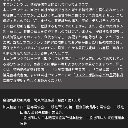
本コンテンツは、情報提供を目的として行っております。
本コンテンツは、当社や当社が信頼できると考える情報源から提供されたもの
を提供していますが、当社はその正確性や完全性について意見を表明し、また
保証するものではございません。有価証券の購入、売却、デリバティブ取引、
その他の取引を推奨し、勧誘するものではありません。また、過去の実績や予
想・意見は、将来の結果を保証するものではございません。提供する情報等は
作成時現在のものであり、今後予告なしに変更または削除されることがござい
ます。当社は本コンテンツの内容に依拠してお客様が取った行動の結果に対し
責任を負うものではございません。投資にかかる最終決定は、お客様ご自身の
判断と責任でなさるようお願いいたします。
本コンテンツでは当社でお取扱している商品・サービス等について言及してい
る部分があります。商品ごとに手数料等およびリスクは異なりますので、詳し
くは「契約締結前交付書面」、「上場有価証券等書面」、「目論見書」、「目
論見書補完書面」または当社ウェブサイトの「
リスク・手数料などの重要事項
に関する説明
」をよくお読みください。
金融商品取引業者 関東財務局長（金商）第165号
日本証券業協会、一般社団法人 第二種金融商品取引業協会、一般社
団法人 金融先物取引業協会、
一般社団法人 日本暗号資産等取引業協会、一般社団法人 資産運用業
協会