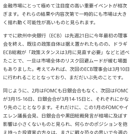
金融市場にとって極めて注目度の高い重要イベントが相次
ぎます。それらの結果や内容次第で一時的にも市場は大き
く揺れ動く可能性が高いものと見られます。
すでに欧州中央銀行（ECB）は先週21日に今年最初の理事
会を終え、既往の政策自体は据え置かれたものの、ドラギ
ECB総裁が「政策スタンスは3月に見直す必要」などと述べ
たことで、一旦は市場全体のリスク回避ムードが緩む場面
もありました。考えてみれば、次回のECB理事会は3月10日
に行われることとなっており、まだだいぶ先のことです。
同じように、2月はFOMCも日銀会合もなく、次回はFOMC
が3月15-16日、日銀会合が3月14-15日と、それぞれにかな
り先のこととなります。それだけに、この1月のFOMCやイ
エレン議長会見、日銀会合や黒田総裁発言が相場に及ぼす
影響は小さくないものと見られ、何らかのポジションを抱
え持った投資家の方々は、まさに戦々恐々の思いで今週の