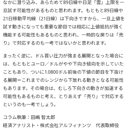
なかに潜り込み、あらためて89日線や日足「雲」上限を一
旦試す可能性があるものと思われます。もともと89日線や
21日移動平均線（21日線）は下向きですから、一旦上値を
試す動きになっても重要な節目では相応に上値抵抗が強く
機能する可能性もあるものと思われ、一時的な戻りは「売
り」で対応するのも一考ではないかと思われます。
まったく逆に、ドル買い圧力が強まる展開となった場合に
は、もともとユーロ／ドルがやや下向き傾向を示していた
こともあり、ついに1.0800ドル前後の下値の節目を下抜け
る展開＝これまでのレンジから下放れる動きとなる可能性
もあります。その場合は、むしろ下向きの動きが加速する
可能性もあるものと考え、とりあえず「売り」で対応する
というのも一考でしょう。
コラム執筆：田嶋 智太郎
経済アナリスト・株式会社アルフィナンツ 代表取締役