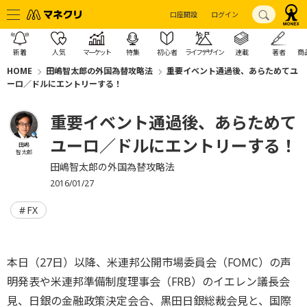
口座開設
ログイン
新着
人気
マーケット
特集
初心者
ライフデザイン
連載
著者
商
HOME
田嶋智太郎の外国為替攻略法
重要イベント通過後、あらためてユ
ーロ／ドルにエントリーする！
重要イベント通過後、あらためて
ユーロ／ドルにエントリーする！
田嶋
智太郎
田嶋智太郎の外国為替攻略法
2016/01/27
FX
本日（27日）以降、米連邦公開市場委員会（FOMC）の声
明発表や米連邦準備制度理事会（FRB）のイエレン議長会
見、日銀の金融政策決定会合、黒田日銀総裁会見と、国際