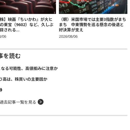
株】映画『ちいかわ』が大ヒ
（朝）米国市場では主要3指数がまち
の東宝（9602）など、久しぶ
まち 中東情勢を巡る懸念の後退と
目される...
好決算が支え
8/06
2026/08/06
事を読む
となる可能性、高値掴みに注意か
り高は、株買いの主要因か
静
過去記事一覧を見る