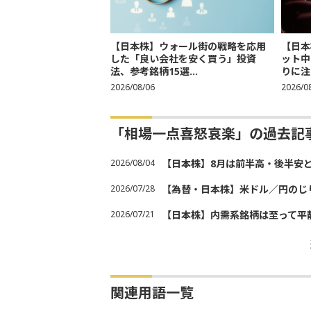
【日本株】ウォール街の戦略を応用
【日本
した「良い会社を安く買う」投資
ット中
法、参考銘柄15選...
りに注
2026/08/06
2026/0
「相場一点喜怒哀楽」の過去記
2026/08/04
【日本株】8月は前半高・後半安
2026/07/28
【為替・日本株】米ドル／円のじ
2026/07/21
【日本株】内需系銘柄は至って平
関連用語一覧