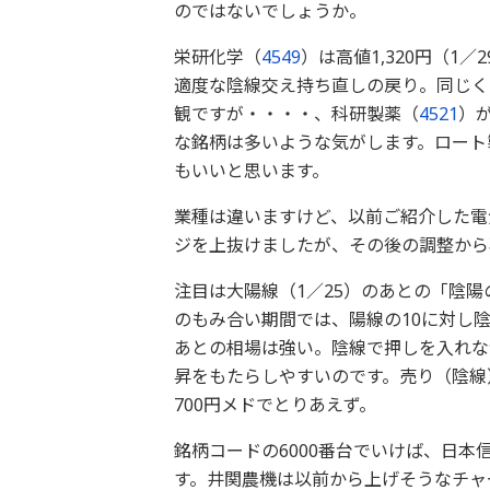
のではないでしょうか。
栄研化学（
4549
）は高値1,320円（
適度な陰線交え持ち直しの戻り。同じく
観ですが・・・・、科研製薬（
4521
）
な銘柄は多いような気がします。ロート
もいいと思います。
業種は違いますけど、以前ご紹介した電
ジを上抜けましたが、その後の調整から
注目は大陽線（1／25）のあとの「陰
のもみ合い期間では、陽線の10に対し
あとの相場は強い。陰線で押しを入れな
昇をもたらしやすいのです。売り（陰線
700円メドでとりあえず。
銘柄コードの6000番台でいけば、日本
す。井関農機は以前から上げそうなチャ