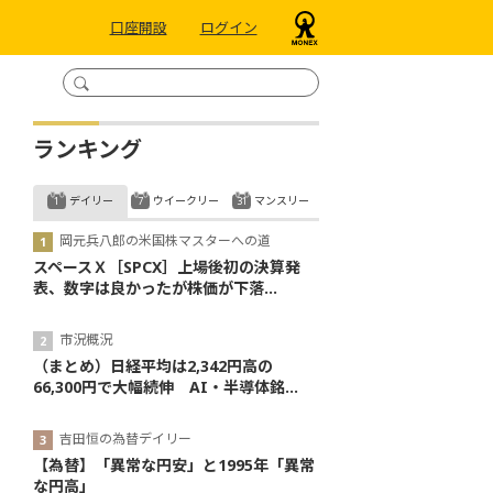
口座開設
ログイン
ランキング
デイリー
ウイークリー
マンスリー
岡元兵八郎の米国株マスターへの道
スペースＸ［SPCX］上場後初の決算発
表、数字は良かったが株価が下落...
市況概況
（まとめ）日経平均は2,342円高の
66,300円で大幅続伸 AI・半導体銘...
吉田恒の為替デイリー
【為替】「異常な円安」と1995年「異常
な円高」