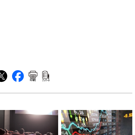
印刷
ｱﾝｹｰﾄ