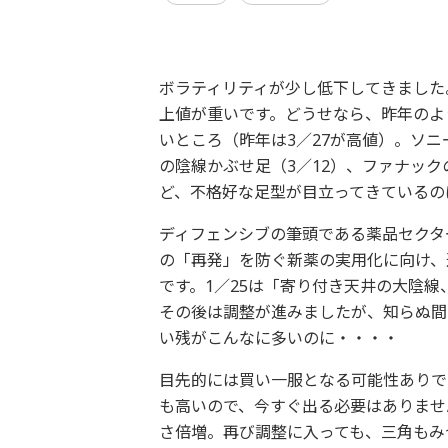
ボラティリティが少し低下してきました
上値が重いです。どうせなら、昨年のよ
いところ（昨年は3／27が高値）。ソニ
の陰線かぶせ足（3／12）、ファナッ
ど、不格好な足型が目立ってきているの
ディフェンシブの筆頭である薬品セクタ
の「再発」を防ぐ新薬の実用化に向け、
です。1／25は「寄り付き天井の大陰
その後は調整が進みましたが、知らぬ間に
い残がこんなに多いのに・・・・
目先的には買い一服となる可能性ありで
も高いので、今すぐ出る必要はありませ
さ倍増。再び調整に入っても、三角もみ合