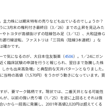
。主力株には期末特有の売りなども出ているのでしょうか？
うに3月末の権利付き最終日（3／26）までの上昇を見込みた
ーやトヨタが高値抜けずの陰線包み足（3／12）、大和証券Ｇ
クの遅行線逆転、ファストリは「三羽烏（陰線3本連続）」な
は確かです。
ーで気になるのが、大日本住友製薬（
4506
）。1／24にガン
近く臨床試験の申請を行うと報じられ、翌日まで急騰した株
線、しかも出来高急増」と典型的な天井パターンとなりました。
当時の高値（1,570円）をうかがう動きになっています。買
すが、要マーク銘柄です。現状では、二番天井となる可能性
んが、以前の強い売り場（1／25）を逆に上回るとそれは強
いから一段高に発展し、2001年高値2,020円は超えてくる