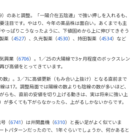
1／29）のあと調整。「一陽介在五陰連」で強い押しを入れるも、
要注目です。やはり、今年の薬品株は面白い。あくまでも主
がやっぱりこうなったように、下値固めから上に伸びてきそう
製薬（
4527
）、久光製薬（
4530
）、持田製薬（
4534
）など
気興業（
6706
）。1／25の大陽線で3ヶ月程度のボックスレン
再び高値をとってきています。
陽の数」。3／7に高値更新（もみ合い上抜け）となる直前まで
陰線は17。調整局面では陽線の数よりも陰線の数が多いほど、
がらも、直前の安値を切り上げる動きは、実は将来に強い上
）が多くても下がらなかったら、上がるしかないからです。
信号（
6741
）は井関農機（
6310
）と長い足がよく似ていま
ートパターンだったので、1年ぐらいでしょうか、何かあると