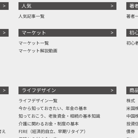
人気
著
人気記事一覧
著者
マーケット
初
マーケット一覧
初心
マーケット解説動画
ライフデザイン
商
ライフデザイン一覧
株式
今から知っておきたい、年金の基本
米国
知っておこう、老後資金・相続の基本知識
中国
介護に関わるお金・制度の基本
投資
考え
FIRE（経済的自立、早期リタイア）
債券