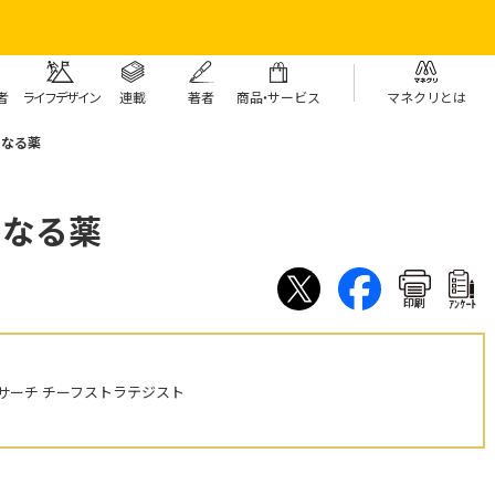
者
ライフデザイン
連載
著者
商
品・
サービス
マネクリとは
になる薬
になる薬
印刷
ｱﾝｹｰﾄ
サーチ チーフストラテジスト