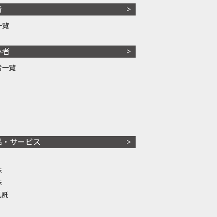
者
一覧
心者
者一覧
品・サービス
株
株
信託