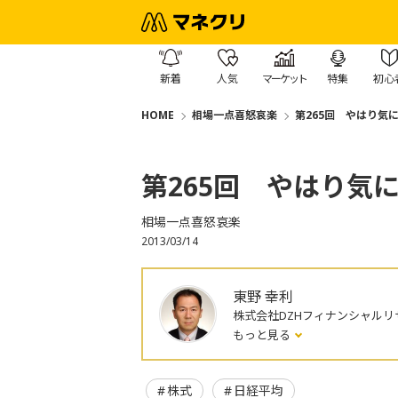
新着
人気
マーケット
特集
初心
HOME
相場一点喜怒哀楽
第265回 やはり気
第265回 やはり気
相場一点喜怒哀楽
2013/03/14
東野 幸利
株式会社DZHフィナンシャルリ
もっと見る
株式
日経平均