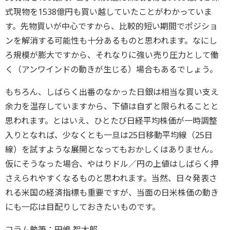
式現物を1538億円も買い越していたことがわかっていま
す。先物買いが中心ですから、比較的短い期間でポジショ
ンを解消する可能性も十分あるものと思われます。なにし
ろ規模が膨大ですから、それなりに強い売り圧力として働
く（アンワインドの動きが生じる）場合もあるでしょう。
もちろん、しばらく出番のなかった日銀は相当な買い支え
余力を温存していますから、下値は自ずと限られることと
思われます。とはいえ、ひとたび日経平均株価が一時調整
入りとなれば、少なくとも一旦は25日移動平均線（25日
線）を試すような展開となってもおかしくはありません。
仮にそうなった場合、やはりドル／円の上値はしばらく押
さえられやすくなるものと思われます。当然、日々発表さ
れる米国の経済指標も重要ですが、当面の日米株価の動き
にも一応は目配りしておきたいものです。
コラム執筆：田嶋 智太郎