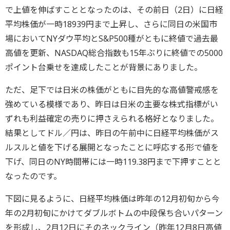
で上値を伸ばすこととなったのは、その前日（2日）に日経
平均株価が一時18939円まで上昇し、さらに同日の米国市
場においてNYダウ平均とS&P500種がともに終値で過去最
高値を更新、NASDAQ総合指数も15年ぶりに終値での5000
ポイント台乗せを達成したことが背景にありました。
ただ、足下では日米の株価がともに目先的な高値警戒感を
強めている模様であり、昨日は日米の主要な株式指標がい
ずれも利益確定の売りに押さえられる格好となりました。
結果としてドル／円は、昨日の午前中に日経平均株価がス
ルスルと値を下げる展開となったことに呼応する形で値を
下げ、同日のNY時間帯には一時119.38円まで下押すことと
なったのです。
下図に見るように、日経平均株価は昨年の12月初旬から今
年の2月初旬にかけてダブルボトムの中段保ち合いパターン
を形成し、2月12日にそのネックライン（昨年12月8日高値