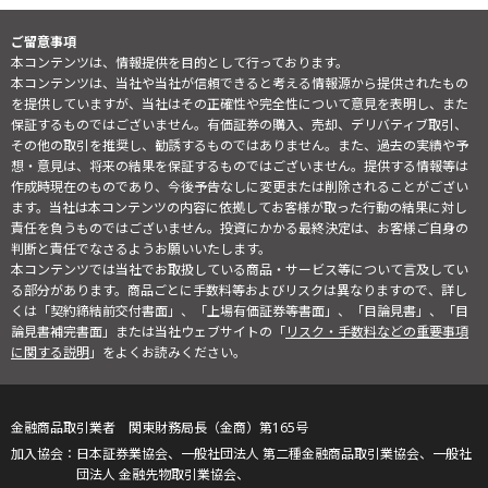
ご留意事項
本コンテンツは、情報提供を目的として行っております。
本コンテンツは、当社や当社が信頼できると考える情報源から提供されたもの
を提供していますが、当社はその正確性や完全性について意見を表明し、また
保証するものではございません。有価証券の購入、売却、デリバティブ取引、
その他の取引を推奨し、勧誘するものではありません。また、過去の実績や予
想・意見は、将来の結果を保証するものではございません。提供する情報等は
作成時現在のものであり、今後予告なしに変更または削除されることがござい
ます。当社は本コンテンツの内容に依拠してお客様が取った行動の結果に対し
責任を負うものではございません。投資にかかる最終決定は、お客様ご自身の
判断と責任でなさるようお願いいたします。
本コンテンツでは当社でお取扱している商品・サービス等について言及してい
る部分があります。商品ごとに手数料等およびリスクは異なりますので、詳し
くは「契約締結前交付書面」、「上場有価証券等書面」、「目論見書」、「目
論見書補完書面」または当社ウェブサイトの「
リスク・手数料などの重要事項
に関する説明
」をよくお読みください。
金融商品取引業者 関東財務局長（金商）第165号
日本証券業協会、一般社団法人 第二種金融商品取引業協会、一般社
団法人 金融先物取引業協会、