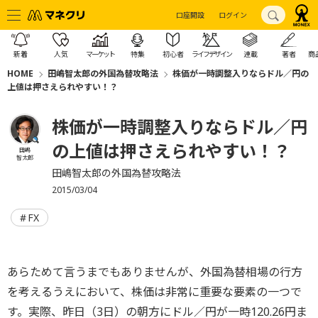
口座開設
ログイン
新着
人気
マーケット
特集
初心者
ライフデザイン
連載
著者
商
HOME
田嶋智太郎の外国為替攻略法
株価が一時調整入りならドル／円の
上値は押さえられやすい！？
株価が一時調整入りならドル／円
の上値は押さえられやすい！？
田嶋
智太郎
田嶋智太郎の外国為替攻略法
2015/03/04
FX
あらためて言うまでもありませんが、外国為替相場の行方
を考えるうえにおいて、株価は非常に重要な要素の一つで
す。実際、昨日（3日）の朝方にドル／円が一時120.26円ま