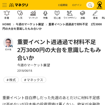
口座開設
ログイン
新着
人気
マーケット
特集
初心者
ライフデザイン
連載
著者
商
HOME
今週のマーケット展望
重要イベント週通過で材料不足 2万3000
円の大台を意識したもみ合いか
重要イベント週通過で材料不足
2万3000円の大台を意識したもみ
広木 隆
合いか
今週のマーケット展望
2018/06/18
株式
マネックス
重要イベント目白押しだった先週のあとだけに材料不足感
は否めないが日本株の投資環境は悪くない。欧米が金融政