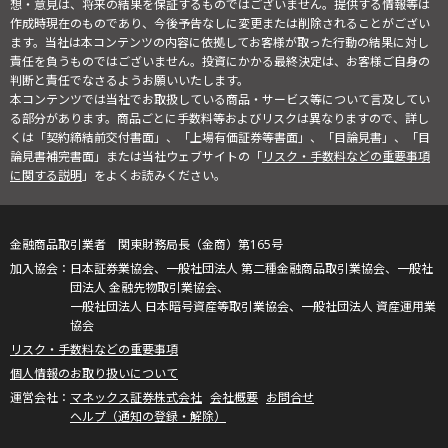
想・意見は、将来の結果を保証するものではございません。提供する情報等は
作成時現在のものであり、今後予告なしに変更または削除されることがござい
ます。当社は本コンテンツの内容に依拠してお客様が取った行動の結果に対し
責任を負うものではございません。投資にかかる最終決定は、お客様ご自身の
判断と責任でなさるようお願いいたします。
本コンテンツでは当社でお取扱している商品・サービス等について言及してい
る部分があります。商品ごとに手数料等およびリスクは異なりますので、詳し
くは「契約締結前交付書面」、「上場有価証券等書面」、「目論見書」、「目
論見書補完書面」または当社ウェブサイトの「
リスク・手数料などの重要事項
に関する説明
」をよくお読みください。
金融商品取引業者 関東財務局長（金商）第165号
日本証券業協会、一般社団法人 第二種金融商品取引業協会、一般社
団法人 金融先物取引業協会、
一般社団法人 日本暗号資産等取引業協会、一般社団法人 資産運用業
協会
リスク・手数料などの重要事項
個人情報のお取り扱いについて
マネックス証券株式会社
会社概要
お問合せ
ヘルプ（通知の登録・解除）