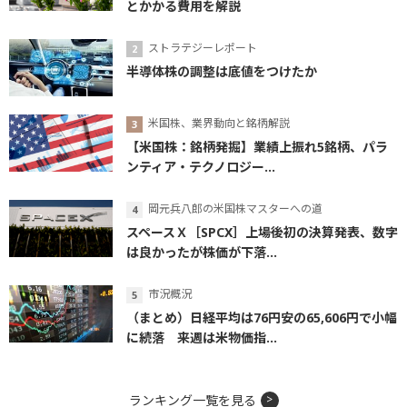
とかかる費用を解説
ストラテジーレポート
半導体株の調整は底値をつけたか
米国株、業界動向と銘柄解説
【米国株：銘柄発掘】業績上振れ5銘柄、パラ
ンティア・テクノロジー...
岡元兵八郎の米国株マスターへの道
スペースＸ［SPCX］上場後初の決算発表、数字
は良かったが株価が下落...
市況概況
（まとめ）日経平均は76円安の65,606円で小幅
に続落 来週は米物価指...
ランキング一覧を見る