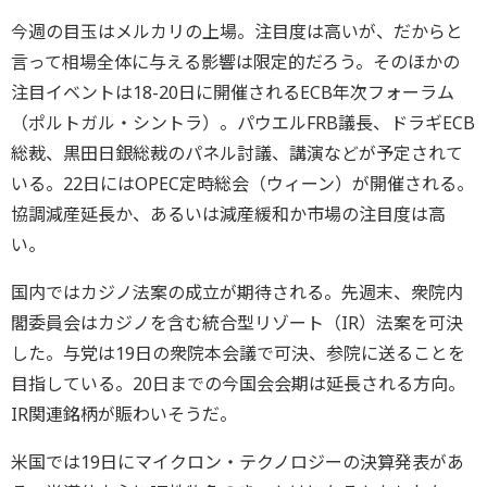
今週の目玉はメルカリの上場。注目度は高いが、だからと
言って相場全体に与える影響は限定的だろう。そのほかの
注目イベントは18-20日に開催されるECB年次フォーラム
（ポルトガル・シントラ）。パウエルFRB議長、ドラギECB
総裁、黒田日銀総裁のパネル討議、講演などが予定されて
いる。22日にはOPEC定時総会（ウィーン）が開催される。
協調減産延長か、あるいは減産緩和か市場の注目度は高
い。
国内ではカジノ法案の成立が期待される。先週末、衆院内
閣委員会はカジノを含む統合型リゾート（IR）法案を可決
した。与党は19日の衆院本会議で可決、参院に送ることを
目指している。20日までの今国会会期は延長される方向。
IR関連銘柄が賑わいそうだ。
米国では19日にマイクロン・テクノロジーの決算発表があ