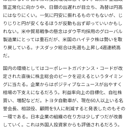
策正常化に向かう中、日銀の出遅れが目立ち、為替は円高
にはなりにくい。一気に円安に振れるものでもないが、じ
りじりと円が安くなるほうが反動も出ず却っていいかもし
れない。米中貿易戦争の懸念はダウ平均採用のグローバル
製造業にとっては重石だが、米国のハイテク株は勢いを取
り戻している。ナスダック総合は先週も上昇し4週連続高
だ。
国内の環境としてはコーポレートガバナンス・コードが改
定された直後に株主総会のピークを迎えるというタイミン
グに当たる。企業からはポジティブなニュースが出やすく
相場の下支えになるだろう。利益率向上の目標化、自社株
買い、増配などだ。トヨタ自動車が、現在60人以上いる名
誉会長、相談役、顧問を9人に削減すると発表したのもその
一環である。日本企業の組織の在り方は少しずつだが改善
していく。これは外国人投資家からも評価されるだろう。