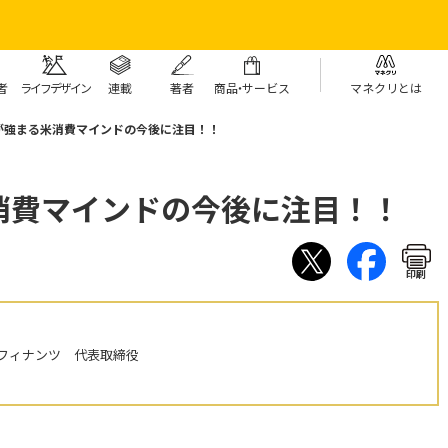
者
ライフデザイン
連載
著者
商
品・
サービス
マネクリとは
が強まる米消費マインドの今後に注目！！
消費マインドの今後に注目！！
印刷
フィナンツ 代表取締役