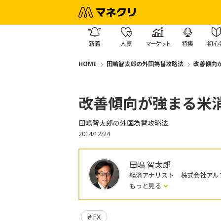
新着
人気
マーケット
特集
初心
HOME
田嶋智太郎の外国為替攻略法
改善傾向
改善傾向が強まる米
田嶋智太郎の外国為替攻略法
2014/12/24
田嶋 智太郎
経済アナリスト 株式会社アル
もっと見る
FX