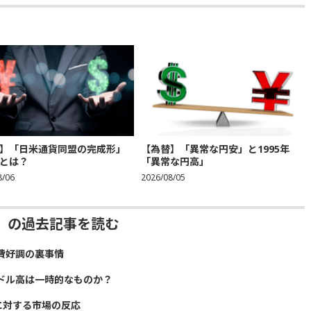
】「日米通貨同盟の完成形」
【為替】「異常な円安」と1995年
とは？
「異常な円高」
8/06
2026/08/05
」の過去記事を読む
費好調の裏事情
ドル高は一時的なものか？
に対する市場の反応