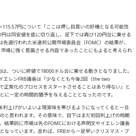
＝115.57円について「ここは押し目買いの好機となる可能性
/円は同安値を底に切り返し、足下では再び120円台に乗せる
は先週行われた米連邦公開市場委員会（FOMC）の結果が、
めて市場に強く意識させる内容であったことにもよると考えられ
均は、ついに終値で18000ドル台に乗せる動きとなりました。
エレンFRB議長は「少なくとも今後2回（the two
3月）の会合で正常化のプロセスをスタートさせることはあり得ない」と
とに一定の時間的猶予を与えることとなったのです。
、米利上げがいよいよ現実味を帯びるようになってくると一旦
のと思われます。その意味で、目下はまだ初回利上げの時期
、結果的に市場は先のFOMCにおける声明文やイエレン議長
となっています。言わば、FRBから一足早いクリスマス・プ