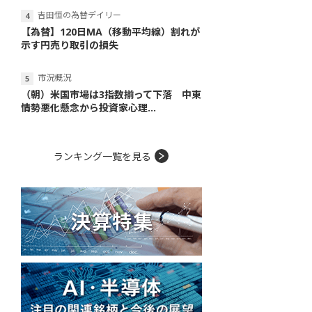
吉田恒の為替デイリー
【為替】120日MA（移動平均線）割れが
示す円売り取引の損失
市況概況
（朝）米国市場は3指数揃って下落 中東
情勢悪化懸念から投資家心理...
ランキング一覧を見る