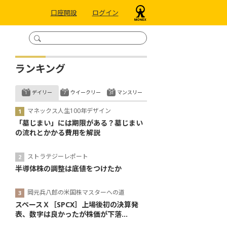
口座開設
ログイン
ランキング
デイリー
ウイークリー
マンスリー
マネックス人生100年デザイン
「墓じまい」には期限がある？墓じまい
の流れとかかる費用を解説
ストラテジーレポート
半導体株の調整は底値をつけたか
岡元兵八郎の米国株マスターへの道
スペースＸ［SPCX］上場後初の決算発
表、数字は良かったが株価が下落...