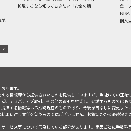
転職するなら知っておきたい「お金の話」
金・
NISA
極意
個人型
ております。
考える情報源から提供されたものを提供していますが、当社はその正確
売却、デリバティブ取引、その他の取引を推奨し、勧誘するものではあ
。提供する情報等は作成時現在のものであり、今後予告なしに変更また
の結果に対し責任を負うものではございません。投資にかかる最終決定
・サービス等について言及している部分があります。商品ごとに手数料