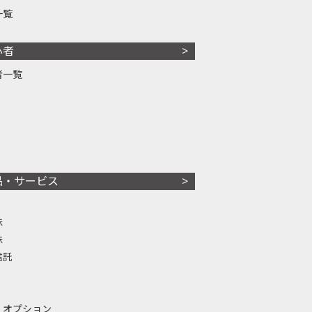
一覧
心者
者一覧
品・サービス
株
株
信託
・オプション