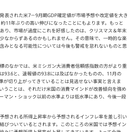
発表された米7－9月期GDP確定値が市場予想や改定値を大き
、約11年ぶりの高い伸びになったことにもよります。もっと
あり、市場が過度にこれを好感したのは、クリスマス＆年末
少なからずあるのかもしれません。その意味で、一時的な楽
含みとなる可能性については今後も警戒を怠れないものと思
標のなかでは、米ミシガン大消費者信頼感指数の方がより重
93.6と、速報値の93.8には及ばなかったものの、11月の
実に水準が切り上がってきていることは見逃せない事実と言えま
いうことは、それだけ米国の消費マインドが改善傾向を強め
ーマン・ショック以前の水準よりは低水準にあり、今後一段
予想される所得上昇率から予想されるインフレ率を差し引い
結びついているとされます。このところの米国では予想イン