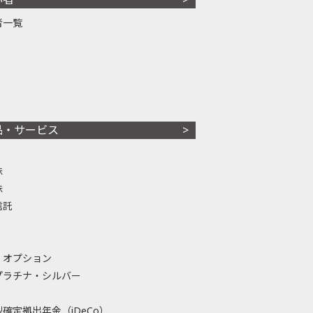
者一覧
品・サービス
株
株
信託
・オプション
プラチナ・シルバー
確定拠出年金（iDeCo）