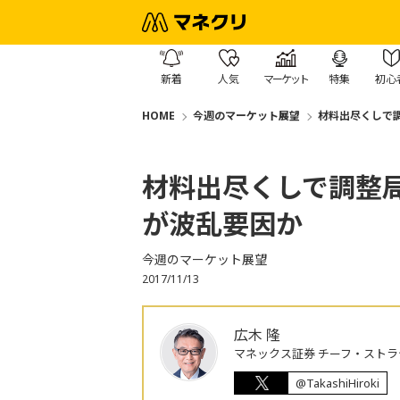
新着
人気
マーケット
特集
初心
HOME
今週のマーケット展望
材料出尽くしで
材料出尽くしで調整
が波乱要因か
今週のマーケット展望
2017/11/13
広木 隆
マネックス証券 チーフ・ストラ
@TakashiHiroki