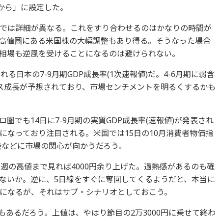
年から」に設定した。
では詳細が異なる。これをすり合わせるのはかなりの時間が
高値圏にある米国株の大幅調整もあり得る。そうなった場合
相場も逆風を受けることになるのは避けられない。
る日本の7-9月期GDP成長率(1次速報値)だ。4-6月期に弱含
ス成長が予想されており、市場センチメントを明るくするかも
圏でも14日に7-9月期の実質GDP成長率(速報値)が発表され
になっており注目される。米国では15日の10月消費者物価指
表などに市場の関心が向かうだろう。
週の高値まで見れば4000円余り上げた。過熱感があるのも確
ないか。逆に、5日線をすぐに奪回してくるようだと、本当に
になるが、それはサブ・シナリオとしておこう。
面もあるだろう。上値は、やはり節目の2万3000円に乗せて終わ