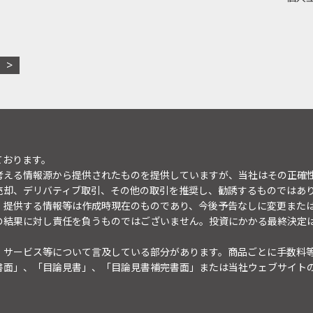
ております。
考える情報源から提供されたものを提供していますが、当社はその正確
売却、デリバティブ取引、その他の取引を推奨し、勧誘するものではあ
。提供する情報等は作成時現在のものであり、今後予告なしに変更また
の結果に対し責任を負うものではございません。投資にかかる最終決定
・サービス等について言及している部分があります。商品ごとに手数料
書面」、「目論見書」、「目論見書補完書面」または当社ウェブサイト