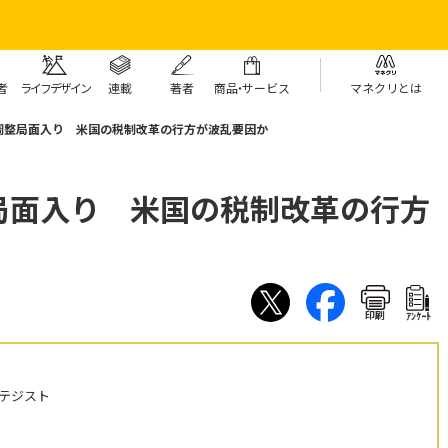
者
ライフデザイン
連載
著者
商
品・
サービス
マネクリとは
調整局面入り 米国の税制改革の行方が波乱要因か
局面入り 米国の税制改革の行方
印刷
ｱﾝｹｰﾄ
テジスト