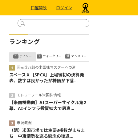
口座開設
ログイン
ランキング
デイリー
ウイークリー
マンスリー
岡元兵八郎の米国株マスターへの道
スペースＸ［SPCX］上場後初の決算発
表、数字は良かったが株価が下落...
モトリーフール米国株情報
【米国株動向】AIスーパーサイクル第2
幕、AIインフラ投資拡大で恩恵...
市況概況
（朝）米国市場では主要3指数がまちま
ち 中東情勢を巡る懸念の後退...