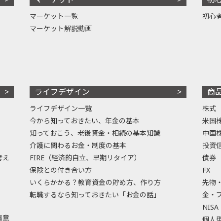
マーケット一覧
初心
マーケット解説動画
ライフデザイン
商
ライフデザイン一覧
株式
今から知っておきたい、年金の基本
米国
知っておこう、老後資金・相続の基本知識
中国
介護に関わるお金・制度の基本
投資
考え
FIRE（経済的自立、早期リタイア）
債券
保険との付き合い方
FX
いくらかかる？教育資金の貯め方、作り方
先物
転職するなら知っておきたい「お金の話」
金・
NISA
極意
個人型