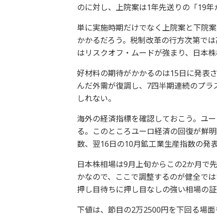
のに対し、上院案は1年先送りの「19
単に実施時期だけでなく上院案と下院案
かかるだろう。税制改革の行方次第では
はリスクオフ・ムードが強まり、日本株
好材料の期待がかかるのは15日に発表され
んだ外需が復調し、7四半期連続のプラ
しれない。
海外の経済指標を確認しておこう。ユーロ
る。このところユーロ経済の回復が鮮明
数、翌16日の10月鉱工業生産指数の発
日本株相場は9月上旬からこの2か月で先
かなので、ここで調整するのが健全では
押し目待ちに押し目なしの強い相場の証
下値は、節目の2万2500円を下回る場