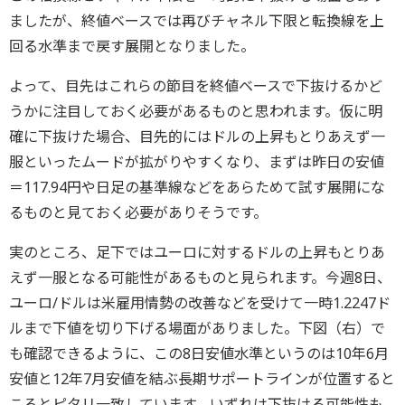
ましたが、終値ベースでは再びチャネル下限と転換線を上
回る水準まで戻す展開となりました。
よって、目先はこれらの節目を終値ベースで下抜けるかど
うかに注目しておく必要があるものと思われます。仮に明
確に下抜けた場合、目先的にはドルの上昇もとりあえず一
服といったムードが拡がりやすくなり、まずは昨日の安値
＝117.94円や日足の基準線などをあらためて試す展開にな
るものと見ておく必要がありそうです。
実のところ、足下ではユーロに対するドルの上昇もとりあ
えず一服となる可能性があるものと見られます。今週8日、
ユーロ/ドルは米雇用情勢の改善などを受けて一時1.2247ド
ルまで下値を切り下げる場面がありました。下図（右）で
も確認できるように、この8日安値水準というのは10年6月
安値と12年7月安値を結ぶ長期サポートラインが位置すると
ころとピタリ一致しています。いずれは下抜ける可能性も