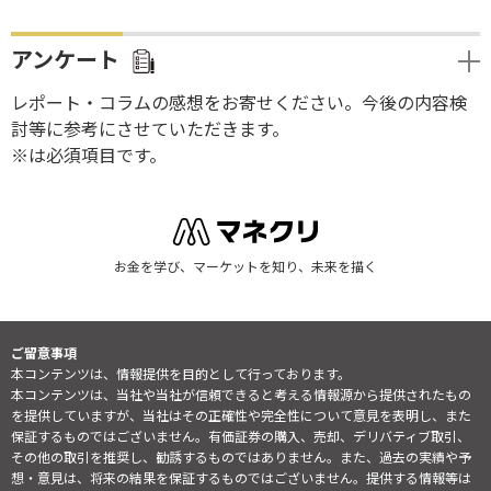
アンケート
レポート・コラムの感想をお寄せください。今後の内容検
討等に参考にさせていただきます。
※は必須項目です。
お金を学び、マーケットを知り、未来を描く
ご留意事項
本コンテンツは、情報提供を目的として行っております。
本コンテンツは、当社や当社が信頼できると考える情報源から提供されたもの
を提供していますが、当社はその正確性や完全性について意見を表明し、また
保証するものではございません。有価証券の購入、売却、デリバティブ取引、
その他の取引を推奨し、勧誘するものではありません。また、過去の実績や予
想・意見は、将来の結果を保証するものではございません。提供する情報等は