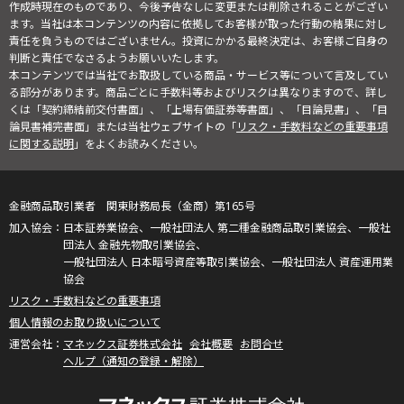
作成時現在のものであり、今後予告なしに変更または削除されることがござい
ます。当社は本コンテンツの内容に依拠してお客様が取った行動の結果に対し
責任を負うものではございません。投資にかかる最終決定は、お客様ご自身の
判断と責任でなさるようお願いいたします。
本コンテンツでは当社でお取扱している商品・サービス等について言及してい
る部分があります。商品ごとに手数料等およびリスクは異なりますので、詳し
くは「契約締結前交付書面」、「上場有価証券等書面」、「目論見書」、「目
論見書補完書面」または当社ウェブサイトの「
リスク・手数料などの重要事項
に関する説明
」をよくお読みください。
金融商品取引業者 関東財務局長（金商）第165号
日本証券業協会、一般社団法人 第二種金融商品取引業協会、一般社
団法人 金融先物取引業協会、
一般社団法人 日本暗号資産等取引業協会、一般社団法人 資産運用業
協会
リスク・手数料などの重要事項
個人情報のお取り扱いについて
マネックス証券株式会社
会社概要
お問合せ
ヘルプ（通知の登録・解除）