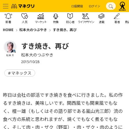
口座開設
ログイン
新着
人気
マーケット
特集
初心者
ライフデザイン
連載
著者
商
HOME
松本大のつぶやき
すき焼き、再び
すき焼き、再び
松本大のつぶやき
松本 大
2015/10/28
マネックス
昨日は会社の部活ですき焼きを食べに行きました。私の作
るすき焼きは、美味しいです。関西風でも関東風でもな
く、檀一雄（もしくはその語り部である嵐山光三郎）流の
食べ方の系統と思われますが、焼くでもなく煮るでもな
く、そして肉・肉・ザク（野菜）・肉・ザク・肉のように