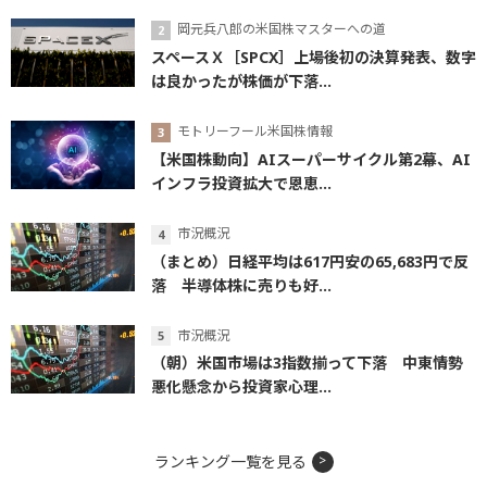
岡元兵八郎の米国株マスターへの道
スペースＸ［SPCX］上場後初の決算発表、数字
は良かったが株価が下落...
モトリーフール米国株情報
【米国株動向】AIスーパーサイクル第2幕、AI
インフラ投資拡大で恩恵...
市況概況
（まとめ）日経平均は617円安の65,683円で反
落 半導体株に売りも好...
市況概況
（朝）米国市場は3指数揃って下落 中東情勢
悪化懸念から投資家心理...
ランキング一覧を見る