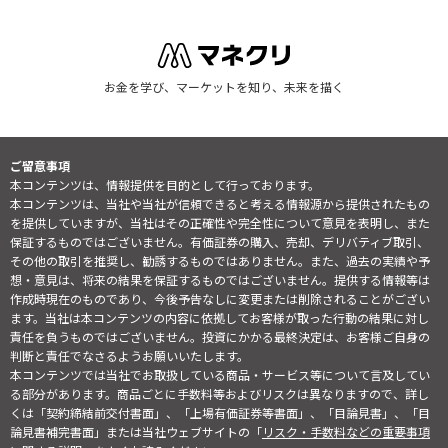
お金を学び、マーケットを知り、未来を描く
ご留意事項
本コンテンツは、情報提供を目的として行っております。
本コンテンツは、当社や当社が信頼できると考える情報源から提供されたもの
を提供していますが、当社はその正確性や完全性について意見を表明し、また
保証するものではございません。有価証券の購入、売却、デリバティブ取引、
その他の取引を推奨し、勧誘するものではありません。また、過去の実績や予
想・意見は、将来の結果を保証するものではございません。提供する情報等は
作成時現在のものであり、今後予告なしに変更または削除されることがござい
ます。当社は本コンテンツの内容に依拠してお客様が取った行動の結果に対し
責任を負うものではございません。投資にかかる最終決定は、お客様ご自身の
判断と責任でなさるようお願いいたします。
本コンテンツでは当社でお取扱している商品・サービス等について言及してい
る部分があります。商品ごとに手数料等およびリスクは異なりますので、詳し
くは「契約締結前交付書面」、「上場有価証券等書面」、「目論見書」、「目
論見書補完書面」または当社ウェブサイトの「
リスク・手数料などの重要事項