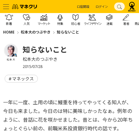
口座開設
ログイン
新着
人気
マーケット
特集
初心者
ライフデザイン
連載
著者
商
HOME
松本大のつぶやき
知らないこと
知らないこと
松本大のつぶやき
松本 大
2015/07/28
マネックス
一年に一度、土用の頃に鰻重を持ってやってくる知人が、
今日も来ました。今日のは特に美味しかったなぁ。例年の
ように、昔話に花を咲かせました。昔とは、今から20年ち
ょっとぐらい前の、前職米系投資銀行時代の話です。