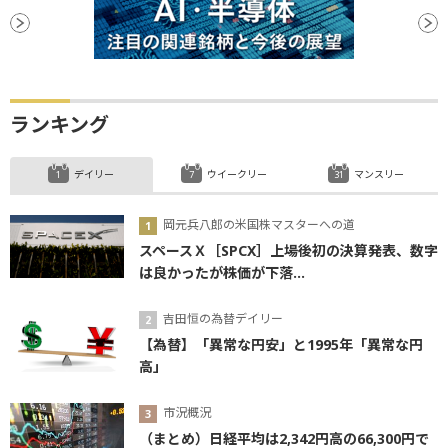
ランキング
デイリー
ウイークリー
マンスリー
岡元兵八郎の米国株マスターへの道
スペースＸ［SPCX］上場後初の決算発表、数字
は良かったが株価が下落...
吉田恒の為替デイリー
【為替】「異常な円安」と1995年「異常な円
高」
市況概況
（まとめ）日経平均は2,342円高の66,300円で