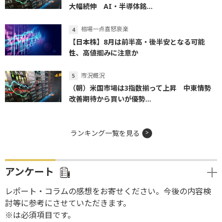
大幅続伸 AI・半導体銘...
相場一点喜怒哀楽
【日本株】8月は前半高・後半安となる可能
性、高値掴みに注意か
市況概況
（朝）米国市場は3指数揃って上昇 中東情勢
改善期待から買いが優勢...
ランキング一覧を見る
アンケート
レポート・コラムの感想をお寄せください。今後の内容検
討等に参考にさせていただきます。
※は必須項目です。