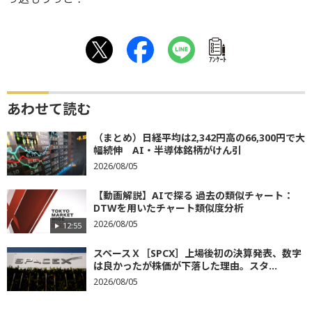
ｱﾝｹｰﾄ
あわせて読む
（まとめ）日経平均は2,342円高の66,300円で大
幅続伸 AI・半導体銘柄がけん引
2026/08/05
【動画解説】AIで探る 過去の類似チャート：
DTWを用いたチャート類似度分析
2026/08/05
12:55
スペースＸ［SPCX］上場後初の決算発表、数字
は良かったが株価が下落した理由。スタ...
2026/08/05