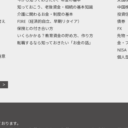
知っておこう、老後資金・相続の基本知識
中国
介護に関わるお金・制度の基本
投資
考え
FIRE（経済的自立、早期リタイア）
債券
保険との付き合い方
FX
いくらかかる？教育資金の貯め方、作り方
先物
転職するなら知っておきたい「お金の話」
金・
NISA
極意
個人型
ております。