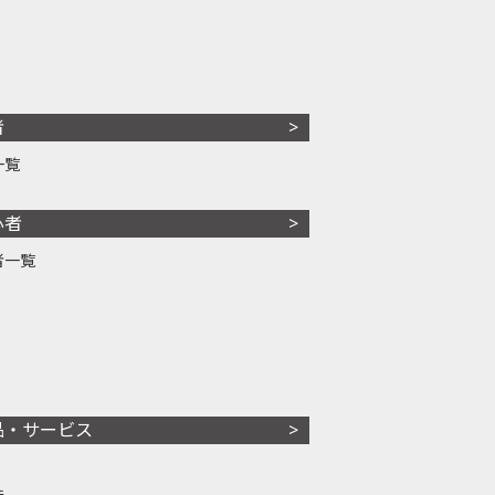
者
一覧
心者
者一覧
品・サービス
株