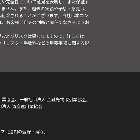
性や完全性について意見を表明し、また保証す
りません。また、過去の実績や予想・意見は、
は削除されることがございます。当社は本コン
は、お客様ご自身の判断と責任でなさるようお
等およびリスクは異なりますので、詳しくは
の「
リスク・手数料などの重要事項に関する説
引業協会、一般社団法人 金融先物取引業協会、
団法人 資産運用業協会
ルプ（通知の登録・解除）