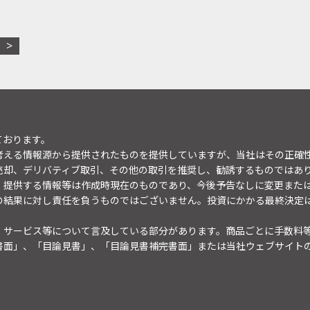
ております。
考える情報源から提供されたものを提供していますが、当社はその正確
売却、デリバティブ取引、その他の取引を推奨し、勧誘するものではあ
。提供する情報等は作成時現在のものであり、今後予告なしに変更また
の結果に対し責任を負うものではございません。投資にかかる最終決定
・サービス等について言及している部分があります。商品ごとに手数料
書面」、「目論見書」、「目論見書補完書面」または当社ウェブサイト