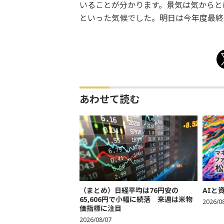
いることが分かります。景気は気からと
といった気候でした。明日は今年度最終
あわせて読む
（まとめ）日経平均は76円安の
AIと
65,606円で小幅に続落 来週は米物
2026/0
価指標に注目
2026/08/07