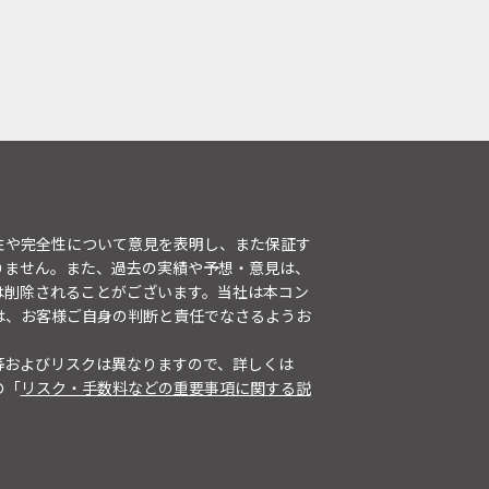
性や完全性について意見を表明し、また保証す
りません。また、過去の実績や予想・意見は、
は削除されることがございます。当社は本コン
は、お客様ご自身の判断と責任でなさるようお
等およびリスクは異なりますので、詳しくは
の「
リスク・手数料などの重要事項に関する説