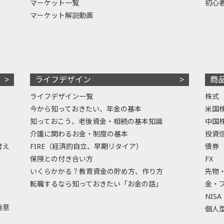
マーケット一覧
初心
マーケット解説動画
ライフデザイン
商
ライフデザイン一覧
株式
今から知っておきたい、年金の基本
米国
知っておこう、老後資金・相続の基本知識
中国
介護に関わるお金・制度の基本
投資
考え
FIRE（経済的自立、早期リタイア）
債券
保険との付き合い方
FX
いくらかかる？教育資金の貯め方、作り方
先物
転職するなら知っておきたい「お金の話」
金・
NISA
極意
個人型