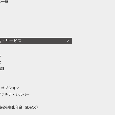
者一覧
品・サービス
株
株
信託
・オプション
プラチナ・シルバー
確定拠出年金（iDeCo）