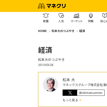
新着
人気
マーケット
特集
初心
HOME
松本大のつぶやき
経済
経済
松本大のつぶやき
2013/03/28
松本 大
マネックスグループ株式会社 取
@okimatsumoto
もっと見る