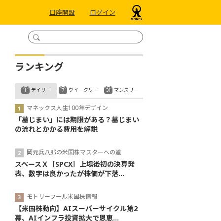
口座開設
ログイン
ランキング
デイリー
ウイークリー
マンスリー
マネックス人生100年デザイン
「墓じまい」には期限がある？墓じまい
の流れとかかる費用を解説
岡元兵八郎の米国株マスターへの道
スペースＸ［SPCX］上場後初の決算発
表、数字は良かったが株価が下落...
モトリーフール米国株情報
【米国株動向】AIスーパーサイクル第2
幕、AIインフラ投資拡大で恩恵...