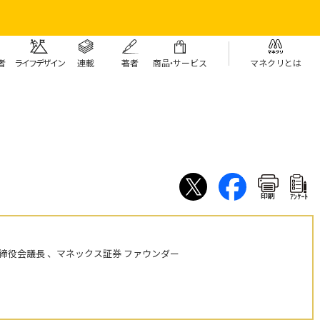
者
ライフデザイン
連載
著者
商
品・
サービス
マネクリとは
印刷
ｱﾝｹｰﾄ
締役会議長 、マネックス証券 ファウンダー