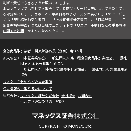
判断と責任でなさるようお願いいたします。
本コンテンツでは当社でお取扱している商品・サービス等について言及してい
る部分があります。商品ごとに手数料等およびリスクは異なりますので、詳し
くは「契約締結前交付書面」、「上場有価証券等書面」、「目論見書」、「目
論見書補完書面」または当社ウェブサイトの「
リスク・手数料などの重要事項
に関する説明
」をよくお読みください。
金融商品取引業者 関東財務局長（金商）第165号
日本証券業協会、一般社団法人 第二種金融商品取引業協会、一般社
団法人 金融先物取引業協会、
一般社団法人 日本暗号資産等取引業協会、一般社団法人 資産運用業
協会
リスク・手数料などの重要事項
個人情報のお取り扱いについて
マネックス証券株式会社
会社概要
お問合せ
ヘルプ（通知の登録・解除）
COPYRIGHT © MONEX, Inc.