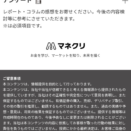
アンケート
レポート・コラムの感想をお寄せください。今後の内容検
討等に参考にさせていただきます。
※は必須項目です。
お金を学び、マーケットを知り、未来を描く
ご留意事項
本コンテンツは、情報提供を目的として行っております。
本コンテンツは、当社や当社が信頼できると考える情報源から提供されたもの
を提供していますが、当社はその正確性や完全性について意見を表明し、また
保証するものではございません。有価証券の購入、売却、デリバティブ取引、
その他の取引を推奨し、勧誘するものではありません。また、過去の実績や予
想・意見は、将来の結果を保証するものではございません。提供する情報等は
作成時現在のものであり、今後予告なしに変更または削除されることがござい
ます。当社は本コンテンツの内容に依拠してお客様が取った行動の結果に対し
責任を負うものではございません。投資にかかる最終決定は、お客様ご自身の