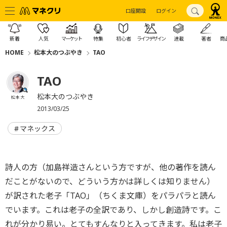
口座開設
ログイン
新着
人気
マーケット
特集
初心者
ライフデザイン
連載
著者
商
HOME
松本大のつぶやき
TAO
TAO
松本大のつぶやき
松本 大
2013/03/25
マネックス
詩人の方（加島祥造さんという方ですが、他の著作を読ん
だことがないので、どういう方かは詳しくは知りません）
が訳された老子「TAO」（ちくま文庫）をパラパラと読ん
でいます。これは老子の全訳であり、しかし創造詩です。こ
れが分かり易い。とてもすんなりと入ってきます。私は老子