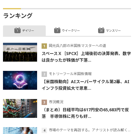
ランキング
デイリー
ウイークリー
マンスリー
岡元兵八郎の米国株マスターへの道
スペースＸ［SPCX］上場後初の決算発表、数字
は良かったが株価が下落...
モトリーフール米国株情報
【米国株動向】AIスーパーサイクル第2幕、AI
インフラ投資拡大で恩恵...
市況概況
（まとめ）日経平均は617円安の65,683円で反
落 半導体株に売りも好...
市場のテーマを再訪する。アナリストが読み解くテーマの本質