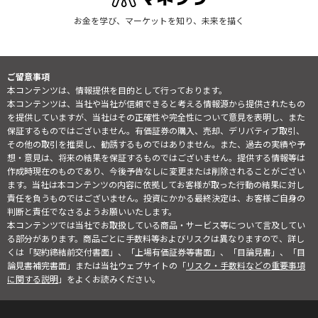
お金を学び、マーケットを知り、未来を描く
ご留意事項
本コンテンツは、情報提供を目的として行っております。
本コンテンツは、当社や当社が信頼できると考える情報源から提供されたもの
を提供していますが、当社はその正確性や完全性について意見を表明し、また
保証するものではございません。有価証券の購入、売却、デリバティブ取引、
その他の取引を推奨し、勧誘するものではありません。また、過去の実績や予
想・意見は、将来の結果を保証するものではございません。提供する情報等は
作成時現在のものであり、今後予告なしに変更または削除されることがござい
ます。当社は本コンテンツの内容に依拠してお客様が取った行動の結果に対し
責任を負うものではございません。投資にかかる最終決定は、お客様ご自身の
判断と責任でなさるようお願いいたします。
本コンテンツでは当社でお取扱している商品・サービス等について言及してい
る部分があります。商品ごとに手数料等およびリスクは異なりますので、詳し
くは「契約締結前交付書面」、「上場有価証券等書面」、「目論見書」、「目
論見書補完書面」または当社ウェブサイトの「
リスク・手数料などの重要事項
に関する説明
」をよくお読みください。