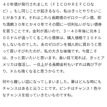
４０年債が発行されました（ＦＩＣＯやＲＥＦＣＯな
ど）。もし同じことが起きるなら、私はきっとやりたいこ
とがあります。それはこれら長期債のゼロクーポン債、即
ち満期３０年とか４０年でその間に一切利払いがない債券
を買うことです。金利が高いので、３－４０年後に元本１
００ドルが返ってくるこれら債券は、購入価格で１０ドル
もしないものでした。あのゼロポンを個人的に買おうと思
って買いそびれたのが、私の大きな後悔です。今度こそ
は、きっと買いたいと思います。長い目で見れば、きっとア
メリカは復活し、一旦上がる長期金利もいずれは再び下が
り、ドルも強くなると思うからです。
何やら難しい話になってしまいました。要はどんな時にも
チャンスはあると云うことです。ピンチはチャンス！色々
なチャンスを拾っていきたいものですね。