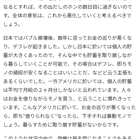
なるとすれば、その出だしのホンの数日目に過ぎないので
す。全体の景気は、これから悪化していくと考えるべきで
しょう。
日本ではバブル崩壊後、数年に亘ってお金の巡りが悪くな
り、デフレが起きました。しかし日本に於いては個人の貯
蓄が大きくあったので、そんな中でも貯蓄を取り崩しなが
ら暮らしていくことが可能で、その場合はデフレ、即ちモ
ノの値段が安くなることはいいことだ、などど云う主張も
あるくらいでした。一方アメリカに於いては、個人の貯蓄
は平均で月給の２ヶ月分しかないと云われています。人々
はお金を借りながらモノを買う、と云うことに慣れきって
います。こんなアメリカに於いて、お金の巡りが悪くなった
ら、即ち"借りられなく"なったら、下手すれば暴動モノで
しょう。暮らすために取り崩す貯蓄がないからです。
このような状況の中で、政権は民主党になることでもある