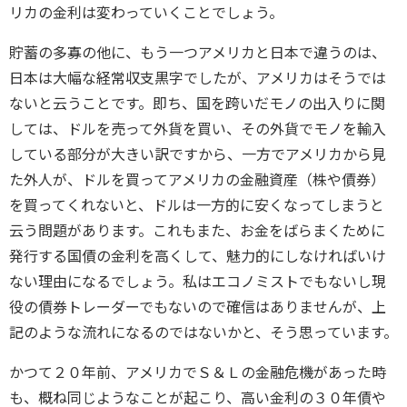
リカの金利は変わっていくことでしょう。
貯蓄の多寡の他に、もう一つアメリカと日本で違うのは、
日本は大幅な経常収支黒字でしたが、アメリカはそうでは
ないと云うことです。即ち、国を跨いだモノの出入りに関
しては、ドルを売って外貨を買い、その外貨でモノを輸入
している部分が大きい訳ですから、一方でアメリカから見
た外人が、ドルを買ってアメリカの金融資産（株や債券）
を買ってくれないと、ドルは一方的に安くなってしまうと
云う問題があります。これもまた、お金をばらまくために
発行する国債の金利を高くして、魅力的にしなければいけ
ない理由になるでしょう。私はエコノミストでもないし現
役の債券トレーダーでもないので確信はありませんが、上
記のような流れになるのではないかと、そう思っています。
かつて２０年前、アメリカでＳ＆Ｌの金融危機があった時
も、概ね同じようなことが起こり、高い金利の３０年債や