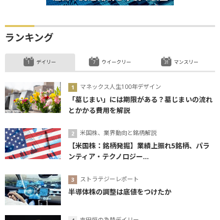
ランキング
デイリー
ウイークリー
マンスリー
マネックス人生100年デザイン
「墓じまい」には期限がある？墓じまいの流れ
とかかる費用を解説
米国株、業界動向と銘柄解説
【米国株：銘柄発掘】業績上振れ5銘柄、パラ
ンティア・テクノロジー...
ストラテジーレポート
半導体株の調整は底値をつけたか
吉田恒の為替デイリー