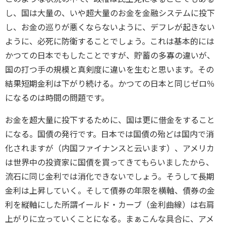
し、国は大量の、いや超大量のお金を金融システムに投下
し、お金の巡りが悪くならないように、デフレが起きない
ように、必死に防衛することでしょう。これは基本的には
かつての日本でもしたことですが、貯蓄の多寡の違いが、
国の打つ手の規模と真剣度に違いを生むと思います。その
結果短期金利は下がり続ける。かつての日本と同じゼロ％
になるのは時間の問題です。
お金を超大量に投下するために、国は更に借金をすること
になる。国債の発行です。日本では国債の殆どは国内で消
化されますが（内国ファイナンスと云います）、アメリカ
は世界中の投資家に国債を買ってきてもらいましたから、
流石に同じ金利では消化できないでしょう。そうして長期
金利は上昇していく。そして債券の年限を横軸、債券の金
利を縦軸にした所謂イールド・カーブ（金利曲線）は右肩
上がりに立っていくことになる。まぁこんな具合に、アメ