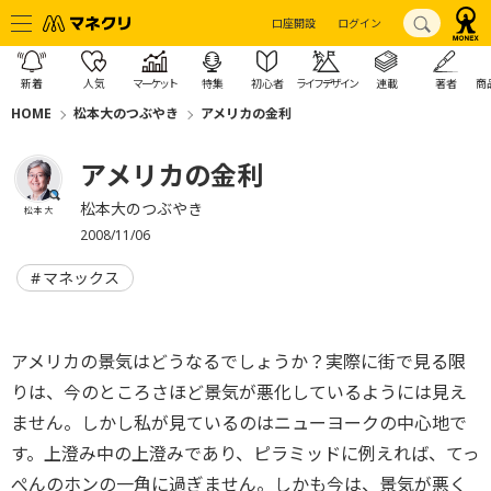
口座開設
ログイン
新着
人気
マーケット
特集
初心者
ライフデザイン
連載
著者
商
HOME
松本大のつぶやき
アメリカの金利
アメリカの金利
松本大のつぶやき
松本 大
2008/11/06
マネックス
アメリカの景気はどうなるでしょうか？実際に街で見る限
りは、今のところさほど景気が悪化しているようには見え
ません。しかし私が見ているのはニューヨークの中心地で
す。上澄み中の上澄みであり、ピラミッドに例えれば、てっ
ぺんのホンの一角に過ぎません。しかも今は、景気が悪く