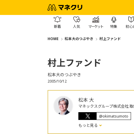
新着
人気
マーケット
特集
初心
HOME
松本大のつぶやき
村上ファンド
村上ファンド
松本大のつぶやき
2005/10/12
松本 大
マネックスグループ株式会社 取
@okimatsumoto
もっと見る