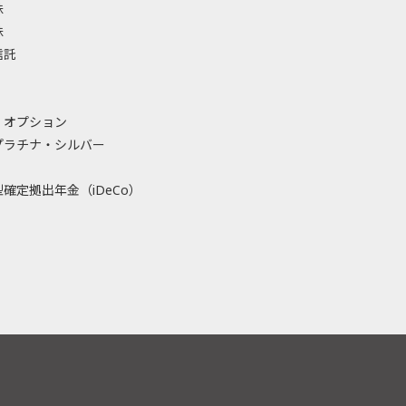
株
株
信託
・オプション
プラチナ・シルバー
確定拠出年金（iDeCo）