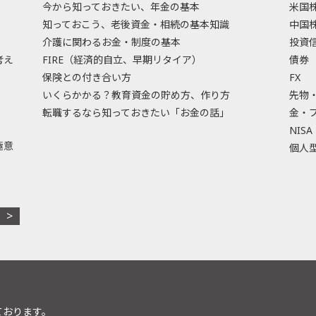
今から知っておきたい、年金の基本
米国
知っておこう、老後資金・相続の基本知識
中国
介護に関わるお金・制度の基本
投資
考え
FIRE（経済的自立、早期リタイア）
債券
保険との付き合い方
FX
いくらかかる？教育資金の貯め方、作り方
先物
転職するなら知っておきたい「お金の話」
金・
NISA
極意
個人型
ております。