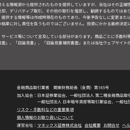
考える情報源から提供されたものを提供していますが、当社はその正確
売却、デリバティブ取引、その他の取引を推奨し、勧誘するものではあ
。提供する情報等は作成時現在のものであり、今後予告なしに変更また
の結果に対し責任を負うものではございません。投資にかかる最終決定
・サービス等について言及している部分があります。商品ごとに手数料
書面」、「目論見書」、「目論見書補完書面」または当社ウェブサイト
金融商品取引業者 関東財務局長（金商）第165号
日本証券業協会、一般社団法人 第二種金融商品取
一般社団法人 日本暗号資産等取引業協会、一般社
リスク・手数料などの重要事項
個人情報のお取り扱いについて
マネックス証券株式会社
会社概要
お問合せ
ヘ