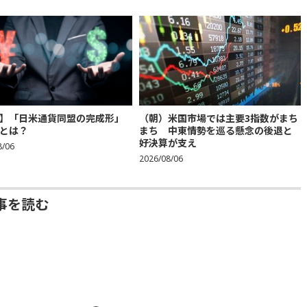
】「日米通貨同盟の完成形」
（朝）米国市場では主要3指数がまち
とは？
まち 中東情勢を巡る懸念の後退と
好決算が支え
8/06
2026/08/06
事を読む