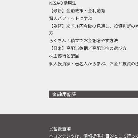
NISAの活用法
【最新】金融政策・金利動向
賢人バフェットに学ぶ
【為替】米ドル円今後の見通し、投資判断の
方
らくちん！積立でお金を増やす方法
【日米】高配当銘柄／高配当株の選び方
株主優待と配当
個人投資家・著名人から学ぶ、お金と投資の
金融用語集
ご留意事項
本コンテンツは、情報提供を目的として行っ