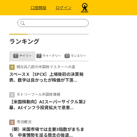
口座開設
ログイン
ランキング
デイリー
ウイークリー
マンスリー
岡元兵八郎の米国株マスターへの道
スペースＸ［SPCX］上場後初の決算発
表、数字は良かったが株価が下落...
モトリーフール米国株情報
【米国株動向】AIスーパーサイクル第2
幕、AIインフラ投資拡大で恩恵...
市況概況
（朝）米国市場では主要3指数がまちま
ち 中東情勢を巡る懸念の後退...