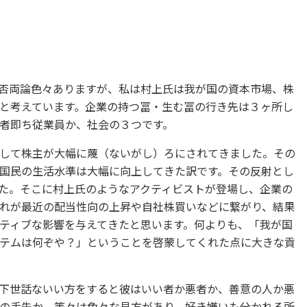
否両論色々ありますが、私は村上氏は我が国の資本市場、株
と考えています。企業の持つ冨・生む冨の行き先は３ヶ所し
者即ち従業員か、社会の３つです。
して株主が大幅に蔑（ないがし）ろにされてきました。その
国民の生活水準は大幅に向上してきた訳です。その反射とし
た。そこに村上氏のようなアクティビストが登場し、企業の
れが最近の配当性向の上昇や自社株買いなどに繋がり、結果
ティブな影響を与えてきたと思います。何よりも、「我が国
テムは何ぞや？」ということを啓蒙してくれた点に大きな貢
下世話ないい方をすると彼はいい者か悪者か、善意の人か悪