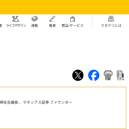
者
ライフデザイン
連載
著者
商
品・
サービス
マネクリとは
印刷
ｱﾝｹｰﾄ
締役会議長 、マネックス証券 ファウンダー