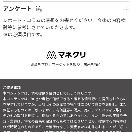
アンケート
レポート・コラムの感想をお寄せください。今後の内容検
討等に参考にさせていただきます。
※は必須項目です。
お金を学び、マーケットを知り、未来を描く
ご留意事項
本コンテンツは、情報提供を目的として行っております。
本コンテンツは、当社や当社が信頼できると考える情報源から提供されたもの
を提供していますが、当社はその正確性や完全性について意見を表明し、また
保証するものではございません。有価証券の購入、売却、デリバティブ取引、
その他の取引を推奨し、勧誘するものではありません。また、過去の実績や予
想・意見は、将来の結果を保証するものではございません。提供する情報等は
作成時現在のものであり、今後予告なしに変更または削除されることがござい