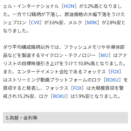
ェル・インターナショナル［
HON
］が3.2%高となりまし
た。一方で12銘柄が下落し、原油価格の大幅下落をうけた
シェブロン［
CVX
］が3.6%安、メルク［
MRK
］が2.8%安と
なりました。
ダウ平均構成銘柄以外では、フラッシュメモリや半導体部
品などを製造するマイクロン・テクノロジー［
MU
］はアナ
リストの目標株価引き上げをうけて10.8%高となりました。
また、エンターテイメント会社であるフォックス［
FOX
］
はストリーミング動画プラットフォームのロク［
ROKU
］を
買収すると発表し、フォックス［
FOX
］は大規模買収を警
戒され15.2%安、ロク［
ROKU
］は1.9%安となりました。
5.為替・金利等