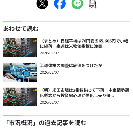
ｱﾝｹｰﾄ
あわせて読む
（まとめ）日経平均は76円安の65,606円で小幅
に続落 来週は米物価指標に注目
2026/08/07
半導体株の調整は底値をつけたか
2026/08/07
（朝）米国市場は3指数揃って下落 中東情勢悪
化懸念から投資家心理が悪化し売り優...
2026/08/07
「市況概況」の過去記事を読む