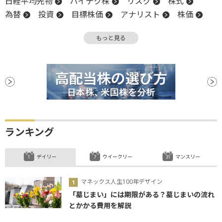
日経平均先物
ハイテク株
リスク
株式
為替
投資
目標株価
アナリスト
株価
利上げ
業種別株価指数
前日比
長期金利
もっと見る
円高
金利
高値
米国株
インフレ
WTI
NASDAQ
引け
リスクオン
株価指数
小型株
資金調達
社債
続伸
日銀
買収
ビットコイン
安値
ランキング
デイリー
ウイークリー
マンスリー
マネックス人生100年デザイン
「墓じまい」には期限がある？墓じまいの流れ
とかかる費用を解説