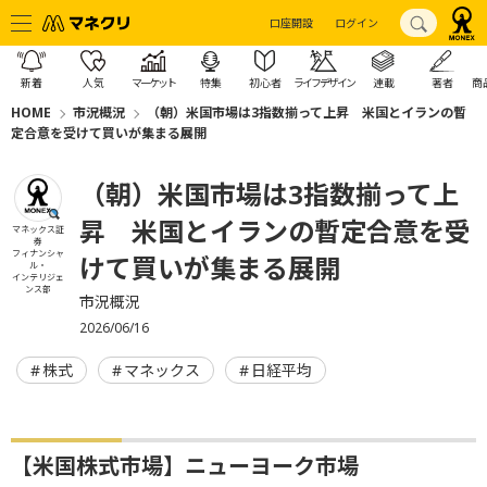
口座開設
ログイン
新着
人気
マーケット
特集
初心者
ライフデザイン
連載
著者
商
HOME
市況概況
（朝）米国市場は3指数揃って上昇 米国とイランの暫
定合意を受けて買いが集まる展開
（朝）米国市場は3指数揃って上
昇 米国とイランの暫定合意を受
マネックス証
券
フィナンシャ
けて買いが集まる展開
ル・
インテリジェ
ンス部
市況概況
2026/06/16
株式
マネックス
日経平均
【米国株式市場】ニューヨーク市場