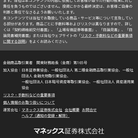
ます。当社は本コンテンツの内容に依拠してお客様が取った行動の結果に対し
責任を負うものではございません。投資にかかる最終決定は、お客様ご自身の
判断と責任でなさるようお願いいたします。
本コンテンツでは当社でお取扱している商品・サービス等について言及してい
る部分があります。商品ごとに手数料等およびリスクは異なりますので、詳し
くは「契約締結前交付書面」、「上場有価証券等書面」、「目論見書」、「目
論見書補完書面」または当社ウェブサイトの「
リスク・手数料などの重要事項
に関する説明
」をよくお読みください。
金融商品取引業者 関東財務局長（金商）第165号
日本証券業協会、一般社団法人 第二種金融商品取引業協会、一般社
団法人 金融先物取引業協会、
一般社団法人 日本暗号資産等取引業協会、一般社団法人 資産運用業
協会
リスク・手数料などの重要事項
個人情報のお取り扱いについて
マネックス証券株式会社
会社概要
お問合せ
ヘルプ（通知の登録・解除）