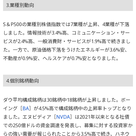
3.業種別動向
S＆P500の業種別株価指数では7業種が上昇、4業種が下落
しました。情報技術が3.4%高、コミュニケーション・サー
ビスが2.4%高、一般消費財・サービスが1.9%高で続きまし
た。一方で、原油価格下落をうけたエネルギーが3.6%安、
不動産が0.9%安、ヘルスケアが0.7%安となりました。
4.個別銘柄動向
ダウ平均構成銘柄は30銘柄中18銘柄が上昇しました。ボー
イング［
BA
］が4.5%高で構成銘柄中の上昇率トップとなり
ました。エヌビディア［
NVDA
］は2021年以来となる社債
での250億ドルの資金調達を発表し、募集に対する投資家か
らの強い需要が報じられたことから3.5%高で続き、ハネウ