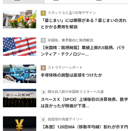
マネックス人生100年デザイン
「墓じまい」には期限がある？墓じまいの流れ
とかかる費用を解説
米国株、業界動向と銘柄解説
【米国株：銘柄発掘】業績上振れ5銘柄、パラ
ンティア・テクノロジー...
ストラテジーレポート
半導体株の調整は底値をつけたか
岡元兵八郎の米国株マスターへの道
スペースＸ［SPCX］上場後初の決算発表、数字
は良かったが株価が下落...
吉田恒の為替デイリー
【為替】120日MA（移動平均線）割れが示す円