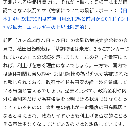
実測される物価指標では、それが上振れする様子はまだ確
認できない状況です（物価についての最新レポート：
【日
本】4月の東京CPIは前年同月比1.5%と前月から0.1ポイント
伸び拡大 エネルギーの上昇は限定的
）。
前回（2026年4月27日・28日）の金融政策決定会合後の会
見で、植田日銀総裁は「基調物価は未だ、2％にアンカーさ
れていない」との認識を示しました。この発言を素直にと
れば、利上げを急ぐ理由はないでしょう。一方で、国内で
は連休期間も含め約4～5兆円規模の為替介入が実施された
と報じられており、政府サイドも円安の歯止めを意識して
いる局面と言えるでしょう。過去と比べて、政策金利や内
外の金利差だけで為替相場を説明できる状況ではなくなっ
てきているものの、金利差の縮小が一定程度の円高誘因と
なると考えられ、政治サイドからも利上げを否定的にとら
える声は少なくなってきているのではと想像しています。