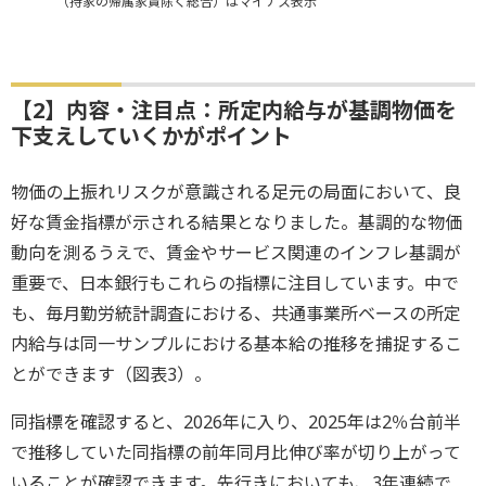
（持家の帰属家賃除く総合）はマイナス表示
【2】内容・注目点：所定内給与が基調物価を
下支えしていくかがポイント
物価の上振れリスクが意識される足元の局面において、良
好な賃金指標が示される結果となりました。基調的な物価
動向を測るうえで、賃金やサービス関連のインフレ基調が
重要で、日本銀行もこれらの指標に注目しています。中で
も、毎月勤労統計調査における、共通事業所ベースの所定
内給与は同一サンプルにおける基本給の推移を捕捉するこ
とができます（図表3）。
同指標を確認すると、2026年に入り、2025年は2％台前半
で推移していた同指標の前年同月比伸び率が切り上がって
いることが確認できます。先行きにおいても、3年連続で