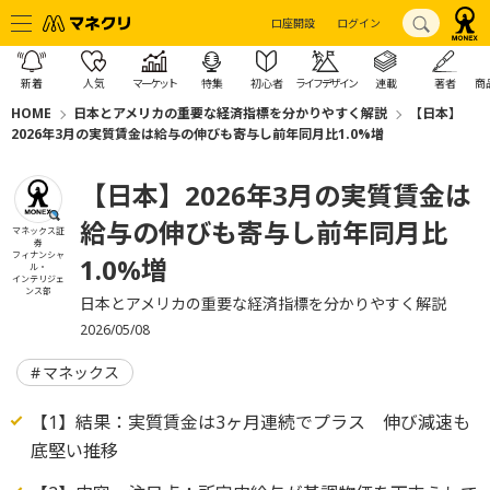
口座開設
ログイン
新着
人気
マーケット
特集
初心者
ライフデザイン
連載
著者
商
HOME
日本とアメリカの重要な経済指標を分かりやすく解説
【日本】
2026年3月の実質賃金は給与の伸びも寄与し前年同月比1.0%増
【日本】2026年3月の実質賃金は
給与の伸びも寄与し前年同月比
マネックス証
券
フィナンシャ
1.0%増
ル・
インテリジェ
ンス部
日本とアメリカの重要な経済指標を分かりやすく解説
2026/05/08
マネックス
【1】結果：実質賃金は3ヶ月連続でプラス 伸び減速も
底堅い推移