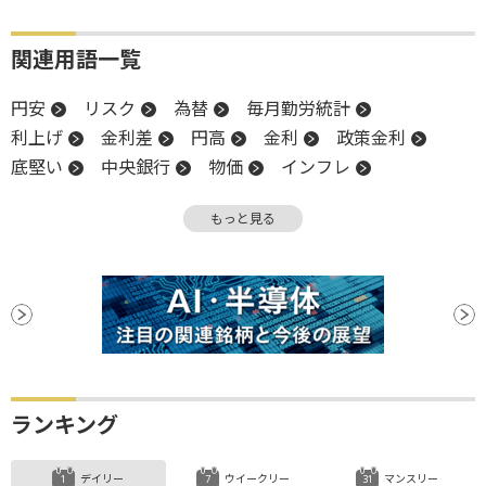
関連用語一覧
円安
リスク
為替
毎月勤労統計
利上げ
金利差
円高
金利
政策金利
底堅い
中央銀行
物価
インフレ
金融政策
為替介入
為替相場
もっと見る
金融政策決定会合
消費者物価指数
CPI
実質賃金
底
日銀
ランキング
デイリー
ウイークリー
マンスリー