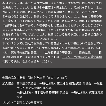
本コンテンツは、当社や当社が信頼できると考える情報源から提供されたもの
を提供していますが、当社はその正確性や完全性について意見を表明し、また
保証するものではございません。有価証券の購入、売却、デリバティブ取引、
その他の取引を推奨し、勧誘するものではありません。また、過去の実績や予
想・意見は、将来の結果を保証するものではございません。提供する情報等は
作成時現在のものであり、今後予告なしに変更または削除されることがござい
ます。当社は本コンテンツの内容に依拠してお客様が取った行動の結果に対し
責任を負うものではございません。投資にかかる最終決定は、お客様ご自身の
判断と責任でなさるようお願いいたします。
本コンテンツでは当社でお取扱している商品・サービス等について言及してい
る部分があります。商品ごとに手数料等およびリスクは異なりますので、詳し
くは「契約締結前交付書面」、「上場有価証券等書面」、「目論見書」、「目
論見書補完書面」または当社ウェブサイトの「
リスク・手数料などの重要事項
に関する説明
」をよくお読みください。
金融商品取引業者 関東財務局長（金商）第165号
日本証券業協会、一般社団法人 第二種金融商品取引業協会、一般社
団法人 金融先物取引業協会、
一般社団法人 日本暗号資産等取引業協会、一般社団法人 資産運用業
協会
リスク・手数料などの重要事項