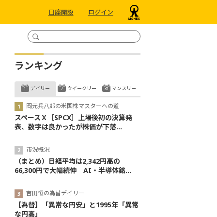
口座開設
ログイン
ランキング
デイリー
ウイークリー
マンスリー
岡元兵八郎の米国株マスターへの道
スペースＸ［SPCX］上場後初の決算発
表、数字は良かったが株価が下落...
市況概況
（まとめ）日経平均は2,342円高の
66,300円で大幅続伸 AI・半導体銘...
吉田恒の為替デイリー
【為替】「異常な円安」と1995年「異常
な円高」