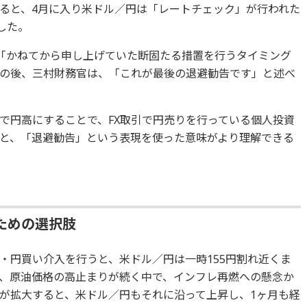
ると、4月に入り米ドル／円は「レートチェック」が行われた
した。
、「かねてから申し上げていた断固たる措置を行うタイミング
の後、三村財務官は、「これが最後の退避勧告です」と述べ
で円高にすることで、FX取引で円売りを行っている個人投資
と、「退避勧告」という表現を使った意味がより理解できる
ための選択肢
・円買い介入を行うと、米ドル／円は一時155円割れ近くま
、原油価格の高止まりが続く中で、インフレ再燃への懸念か
が拡大すると、米ドル／円もそれに沿って上昇し、1ヶ月も経