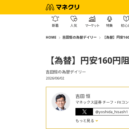
新着
人気
マーケット
特集
初心
HOME
吉田恒の為替デイリー
【為替】円安16
【為替】円安160円
吉田恒の為替デイリー
2026/06/02
吉田 恒
マネックス証券 チーフ・FXコ
@yoshida_hisash1
もっと見る