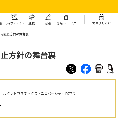
者
ライフデザイン
連載
著者
商
品・
サービス
マネクリとは
0円阻止方針の舞台裏
阻止方針の舞台裏
印刷
ｱﾝｹｰﾄ
ンサルタント兼マネックス・ユニバーシティ FX学長