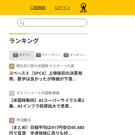
口座開設
ログイン
ランキング
デイリー
ウイークリー
マンスリー
岡元兵八郎の米国株マスターへの道
スペースＸ［SPCX］上場後初の決算発
表、数字は良かったが株価が下落...
モトリーフール米国株情報
【米国株動向】AIスーパーサイクル第2
幕、AIインフラ投資拡大で恩恵...
市況概況
（まとめ）日経平均は617円安の65,683
円で反落 半導体株に売りも好...