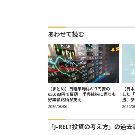
あわせて読む
（まとめ）日経平均は617円安の
【日本
65,683円で反落 半導体株に売りも
した「
好業績銘柄が支え
法、参考
2026/08/06
2026/0
「J-REIT投資の考え方」の過