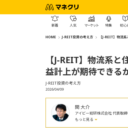
新着
人気
マーケット
特集
初心
HOME
J-REIT投資の考え方
【J-REIT】物
【J-REIT】物流
益計上が期待できる
J-REIT投資の考え方
2026/04/09
関 大介
アイビー総研株式会社 代表取締
もっと見る