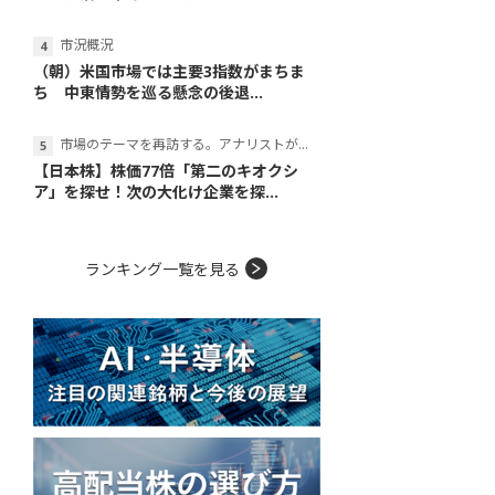
市況概況
（朝）米国市場では主要3指数がまちま
ち 中東情勢を巡る懸念の後退...
市場のテーマを再訪する。アナリストが読み解くテーマの本質
【日本株】株価77倍「第二のキオクシ
ア」を探せ！次の大化け企業を探...
ランキング一覧を見る