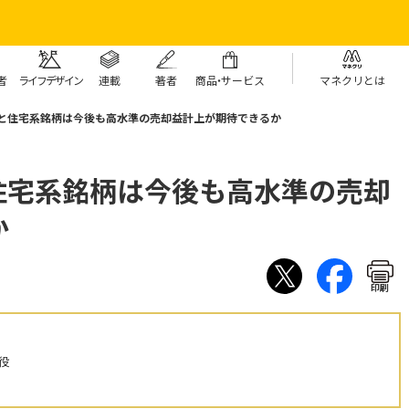
者
ライフデザイン
連載
著者
商
品・
サービス
マネクリとは
流系と住宅系銘柄は今後も高水準の売却益計上が期待できるか
系と住宅系銘柄は今後も高水準の売却
か
印刷
役