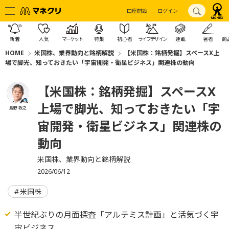
口座開設
ログイン
新着
人気
マーケット
特集
初心者
ライフデザイン
連載
著者
商
HOME
米国株、業界動向と銘柄解説
【米国株：銘柄発掘】スペースX上
場で脚光、知っておきたい「宇宙開発・衛星ビジネス」関連株の動向
【米国株：銘柄発掘】スペースX
上場で脚光、知っておきたい「宇
島野 敬之
宙開発・衛星ビジネス」関連株の
動向
米国株、業界動向と銘柄解説
2026/06/12
米国株
半世紀ぶりの月面探査「アルテミス計画」と活気づく宇
宙ビジネス