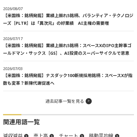
2026/08/07
【米国株：銘柄発掘】業績上振れ5銘柄、パランティア・テクノロジ
ーズ［PLTR］は「異次元」の好業績 AI主権の需要増
2026/07/17
【米国株：銘柄発掘】業績上振れ5銘柄：スペースXのIPO主幹事ゴ
ールドマン・サックス［GS］、AI投資のスーパーサイクルで恩恵
2026/07/03
【米国株：銘柄発掘】ナスダック100新規採用銘柄：スペースXが指
数も変革？新陳代謝促進へ
過去記事一覧を見る
関連用語一覧
減収減益
売上高
チャート
移動平均線