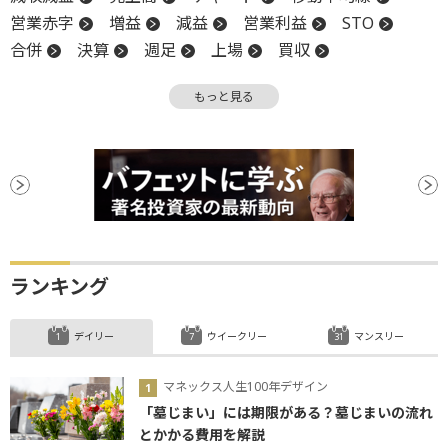
営業赤字
増益
減益
営業利益
STO
合併
決算
週足
上場
買収
目論見書
もっと見る
ランキング
デイリー
ウイークリー
マンスリー
マネックス人生100年デザイン
「墓じまい」には期限がある？墓じまいの流れ
とかかる費用を解説