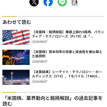
ｱﾝｹｰﾄ
あわせて読む
【米国株：銘柄発掘】業績上振れ5銘柄、パラン
ティア・テクノロジーズ［PLTR］は「...
2026/08/07
【米国株】資本効率の改善と成長性を兼ね備え
た銘柄例
2026/08/07
【決算結果】シーゲイト・テクノロジー・ホー
ルディングス［STX］、Tモバイル［TMUS...
2026/08/07
「米国株、業界動向と銘柄解説」の過去記事を
読む