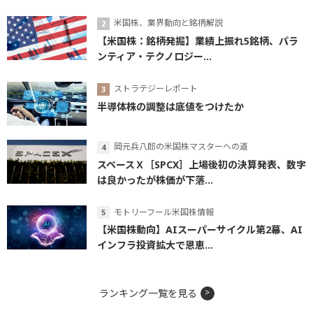
米国株、業界動向と銘柄解説
【米国株：銘柄発掘】業績上振れ5銘柄、パラ
ンティア・テクノロジー...
ストラテジーレポート
半導体株の調整は底値をつけたか
岡元兵八郎の米国株マスターへの道
スペースＸ［SPCX］上場後初の決算発表、数字
は良かったが株価が下落...
モトリーフール米国株情報
【米国株動向】AIスーパーサイクル第2幕、AI
インフラ投資拡大で恩恵...
ランキング一覧を見る