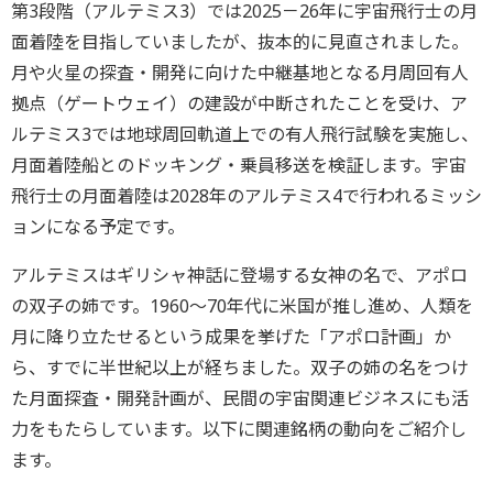
第3段階（アルテミス3）では2025－26年に宇宙飛行士の月
面着陸を目指していましたが、抜本的に見直されました。
月や火星の探査・開発に向けた中継基地となる月周回有人
拠点（ゲートウェイ）の建設が中断されたことを受け、ア
ルテミス3では地球周回軌道上での有人飛行試験を実施し、
月面着陸船とのドッキング・乗員移送を検証します。宇宙
飛行士の月面着陸は2028年のアルテミス4で行われるミッシ
ョンになる予定です。
アルテミスはギリシャ神話に登場する女神の名で、アポロ
の双子の姉です。1960～70年代に米国が推し進め、人類を
月に降り立たせるという成果を挙げた「アポロ計画」か
ら、すでに半世紀以上が経ちました。双子の姉の名をつけ
た月面探査・開発計画が、民間の宇宙関連ビジネスにも活
力をもたらしています。以下に関連銘柄の動向をご紹介し
ます。