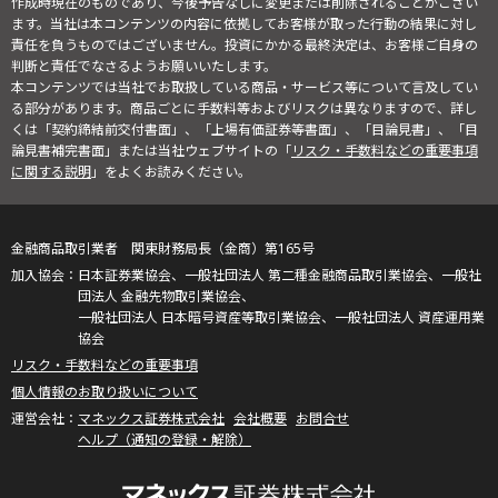
作成時現在のものであり、今後予告なしに変更または削除されることがござい
ます。当社は本コンテンツの内容に依拠してお客様が取った行動の結果に対し
責任を負うものではございません。投資にかかる最終決定は、お客様ご自身の
判断と責任でなさるようお願いいたします。
本コンテンツでは当社でお取扱している商品・サービス等について言及してい
る部分があります。商品ごとに手数料等およびリスクは異なりますので、詳し
くは「契約締結前交付書面」、「上場有価証券等書面」、「目論見書」、「目
論見書補完書面」または当社ウェブサイトの「
リスク・手数料などの重要事項
に関する説明
」をよくお読みください。
金融商品取引業者 関東財務局長（金商）第165号
日本証券業協会、一般社団法人 第二種金融商品取引業協会、一般社
団法人 金融先物取引業協会、
一般社団法人 日本暗号資産等取引業協会、一般社団法人 資産運用業
協会
リスク・手数料などの重要事項
個人情報のお取り扱いについて
マネックス証券株式会社
会社概要
お問合せ
ヘルプ（通知の登録・解除）