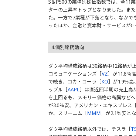
S＆P500の業種別株価指数では、全11
ターの上昇率トップとなりました。また、
た。一方で7業種が下落となり、なかでも
ったほか、金融と資本財・サービスが0.
4.個別銘柄動向
ダウ平均構成銘柄は30銘柄中12銘柄
コミュニケーションズ［
VZ
］が11.8
で続き、コカ・コーラ［
KO
］が1.9％
ップル［
AAPL
］は直近四半期の売上高が
を上回るも、メモリー価格の高騰などへ
が3.0％安、アメリカン・エキスプレス
か、スリーエム［
MMM
］が2.1％安と
ダウ平均構成銘柄以外では、テスラ［
T