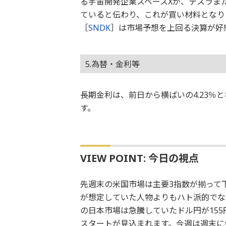
る宇宙開発企業スペースXが、テスラまた
ていると伝わり、これが買い材料となり
［
SNDK
］は市場予想を上回る決算が好感
5.為替・金利等
長期金利は、前日から横ばいの4.23％
す。
VIEW POINT: 今日の視点
先週末の米国市場は主要3指数が揃って
が想定していた人物よりもハト派的でな
の日本市場は急騰していたドル円が15
スタートが見込まれます。今週は週末に