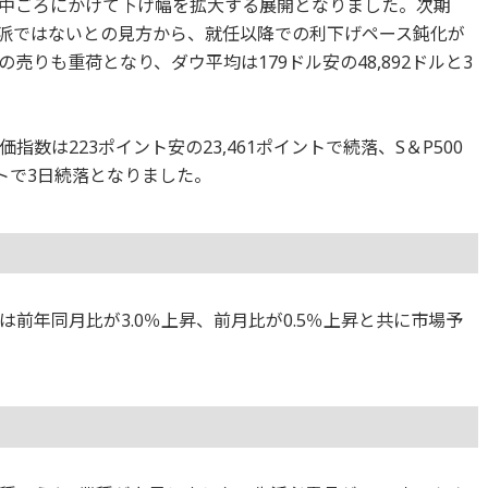
中ごろにかけて下げ幅を拡大する展開となりました。次期
カ派ではないとの見方から、就任以降での利下げペース鈍化が
りも重荷となり、ダウ平均は179ドル安の48,892ドルと3
数は223ポイント安の23,461ポイントで続落、S＆P500
ントで3日続落となりました。
）は前年同月比が3.0％上昇、前月比が0.5％上昇と共に市場予