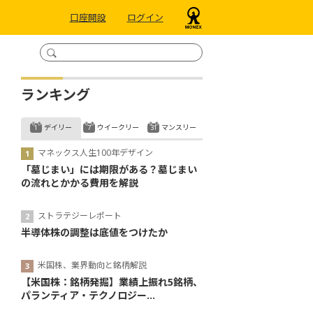
口座開設
ログイン
ランキング
デイリー
ウイークリー
マンスリー
マネックス人生100年デザイン
「墓じまい」には期限がある？墓じまい
の流れとかかる費用を解説
ストラテジーレポート
半導体株の調整は底値をつけたか
米国株、業界動向と銘柄解説
【米国株：銘柄発掘】業績上振れ5銘柄、
パランティア・テクノロジー...