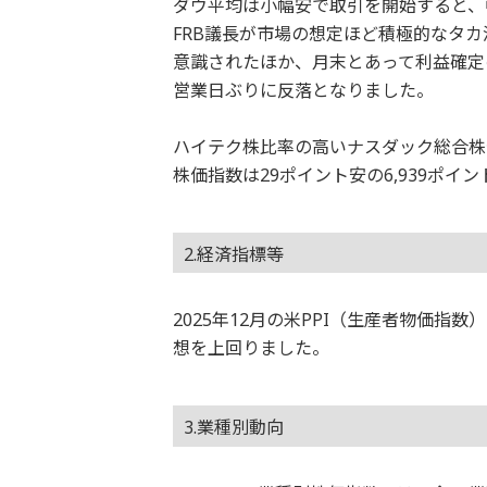
ダウ平均は小幅安で取引を開始すると、
FRB議長が市場の想定ほど積極的なタ
意識されたほか、月末とあって利益確定の売
営業日ぶりに反落となりました。
ハイテク株比率の高いナスダック総合株価指
株価指数は29ポイント安の6,939ポイ
2.経済指標等
2025年12月の米PPI（生産者物価指数
想を上回りました。
3.業種別動向