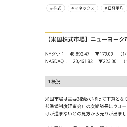
株式
マネックス
日経平均
【米国株式市場】ニューヨーク
NYダウ： 48,892.47 ▼179.09 （1/
NASDAQ： 23,461.82 ▼223.30 （
1.概況
米国市場は主要3指数が揃って下落となり
邦準備制度理事会）の次期議長にウォー
げが進まないとの見方から売りが出まし