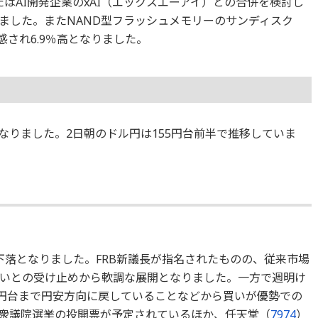
はAI開発企業のxAI（エックスエーアイ）との合併を検討し
ました。またNAND型フラッシュメモリーのサンディスク
され6.9％高となりました。
となりました。2日朝のドル円は155円台前半で推移していま
下落となりました。FRB新議長が指名されたものの、従来市場
いとの受け止めから軟調な展開となりました。一方で週明け
5円台まで円安方向に戻していることなどから買いが優勢での
衆議院選挙の投開票が予定されているほか、任天堂（
7974
）