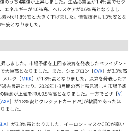
業種のうち4業種が上昇しました。生活必需品が1.4％高でセク
エネルギーが1.0％高、ヘルスケアが0.6％高となりまし
素材が1.8％安と大きく下げました。情報技術も1.3％安とな
3％安となりました。
が上昇しました。市場予想を上回る決算を発表したベライゾン・
％高で大幅高となりました。また、シェブロン［
CVX
］が3.3％高
高、メルク［
MRK
］が1.8％高となりました。決算を発表したア
過去最高となり、2026年1-3月期の売上高見通しも市場予想
の懸念が上値を抑え0.5％高となりました。一方でビザ［
V
］
［
AXP
］が1.8％安とクレジットカード2社が軟調であったほ
なりました。
SLA
］が3.3％高となりました。イーロン・マスクCEOが率い