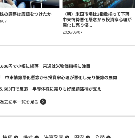
株の調整は底値をつけたか
（朝）米国市場は3指数揃って下落
中東情勢悪化懸念から投資家心理が
8/07
悪化し売り優...
2026/08/07
5,606円で小幅に続落 来週は米物価指標に注目
落 中東情勢悪化懸念から投資家心理が悪化し売り優勢の展開
5,683円で反落 半導体株に売りも好業績銘柄が支え
過去記事一覧を見る
株価
株式
決算発表
円安
為替