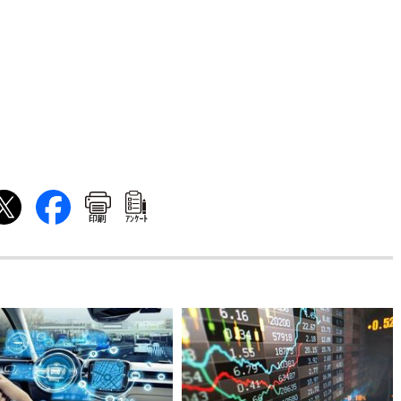
印刷
ｱﾝｹｰﾄ