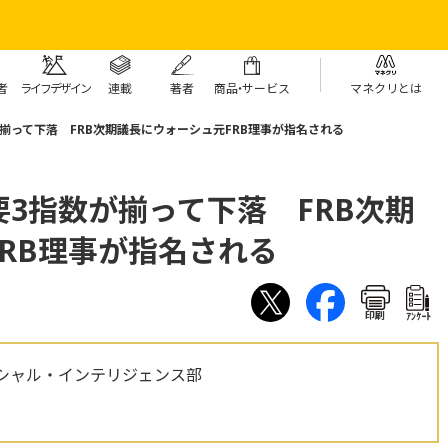
者
ライフデザイン
連載
著者
商
品・
サービス
マネクリとは
揃って下落 FRB次期議長にウォーシュ元FRB理事が指名される
3指数が揃って下落 FRB次期
RB理事が指名される
印刷
ｱﾝｹｰﾄ
シャル・インテリジェンス部