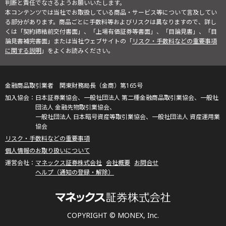
判断と責任でなさるようお願いいたします。
本コンテンツでは当社でお取扱している商品・サービス等について言及してい
る部分があります。商品ごとに手数料等およびリスクは異なりますので、詳し
くは「契約締結前交付書面」、「上場有価証券等書面」、「目論見書」、「目
論見書補完書面」または当社ウェブサイトの「
リスク・手数料などの重要事項
に関する説明
」をよくお読みください。
金融商品取引業者 関東財務局長（金商）第165号
日本証券業協会、一般社団法人 第二種金融商品取引業協会、一般社
団法人 金融先物取引業協会、
一般社団法人 日本暗号資産等取引業協会、一般社団法人 資産運用業
協会
リスク・手数料などの重要事項
個人情報のお取り扱いについて
マネックス証券株式会社
会社概要
お問合せ
ヘルプ（通知の登録・解除）
COPYRIGHT © MONEX, Inc.