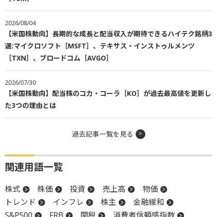
2026/08/04
【米国株動向】長期的な成長と配当収入が期待できるハイテク銘柄3
選:マイクロソフト［MSFT］、テキサス・インストゥルメンツ
［TXN］、ブロードコム［AVGO］
2026/07/30
【米国株動向】配当株のコカ・コーラ［KO］が過去最高値を更新し
た3つの理由とは
過去記事一覧を見る
関連用語一覧
株式
株価
投資
売上高
物価
トレンド
インフレ
株主
金融緩和
S&P500
FRB
関税
消費者信頼感指数