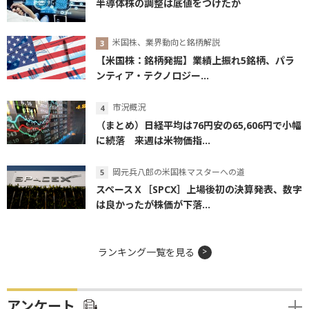
半導体株の調整は底値をつけたか
米国株、業界動向と銘柄解説
【米国株：銘柄発掘】業績上振れ5銘柄、パラ
ンティア・テクノロジー...
市況概況
（まとめ）日経平均は76円安の65,606円で小幅
に続落 来週は米物価指...
岡元兵八郎の米国株マスターへの道
スペースＸ［SPCX］上場後初の決算発表、数字
は良かったが株価が下落...
ランキング一覧を見る
アンケート