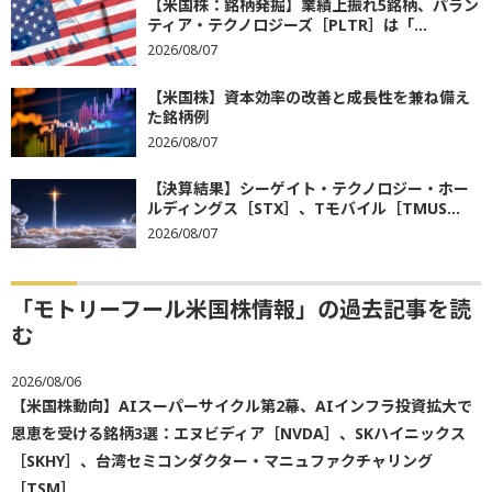
【米国株：銘柄発掘】業績上振れ5銘柄、パラン
ティア・テクノロジーズ［PLTR］は「...
2026/08/07
【米国株】資本効率の改善と成長性を兼ね備え
た銘柄例
2026/08/07
【決算結果】シーゲイト・テクノロジー・ホー
ルディングス［STX］、Tモバイル［TMUS...
2026/08/07
「モトリーフール米国株情報」の過去記事を読
む
2026/08/06
【米国株動向】AIスーパーサイクル第2幕、AIインフラ投資拡大で
恩恵を受ける銘柄3選：エヌビディア［NVDA］、SKハイニックス
［SKHY］、台湾セミコンダクター・マニュファクチャリング
［TSM］