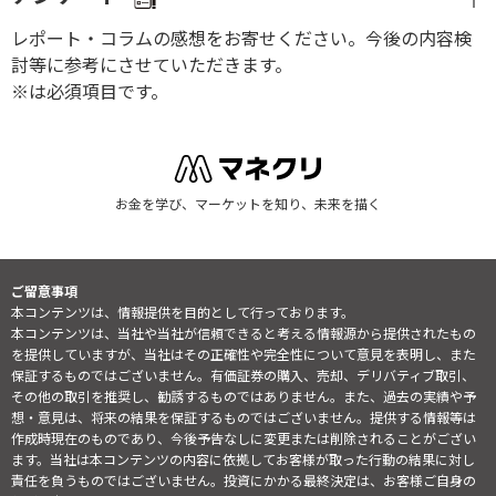
レポート・コラムの感想をお寄せください。今後の内容検
討等に参考にさせていただきます。
※は必須項目です。
お金を学び、マーケットを知り、未来を描く
ご留意事項
本コンテンツは、情報提供を目的として行っております。
本コンテンツは、当社や当社が信頼できると考える情報源から提供されたもの
を提供していますが、当社はその正確性や完全性について意見を表明し、また
保証するものではございません。有価証券の購入、売却、デリバティブ取引、
その他の取引を推奨し、勧誘するものではありません。また、過去の実績や予
想・意見は、将来の結果を保証するものではございません。提供する情報等は
作成時現在のものであり、今後予告なしに変更または削除されることがござい
ます。当社は本コンテンツの内容に依拠してお客様が取った行動の結果に対し
責任を負うものではございません。投資にかかる最終決定は、お客様ご自身の