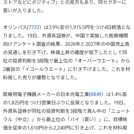
ストアなどにポジティブ」との見方もあり、同セクターに
買いが入りました。
オリンパス(
7733
）は3.9％安の1,915.5円をつけ4日続落とな
りました。19日、外資系証券が、中国で実施した医療機関
向けアンケート調査の結果、2026年と2027年の中国売上高
の見通しを引き下げ、株価上昇の確度が低下したとして同
社の投資判断を3段階で最上位の「オーバーウエート」から
2番目の「イコールウエート」に引き下げました。これを材
料視した売りが優勢となりました。
医療用電子機器メーカーの日本光電工業(
6849
）は1.4％高
の1,825円をつけ3営業日ぶりに反発となりました。19日、
外資系証券が同社の投資判断を3段階で真ん中の「ニュート
ラル（中立）」から最上位の「バイ（買い）」に、目標株
価を従来の1,610円から2,240円に引き上げ、これを材料視