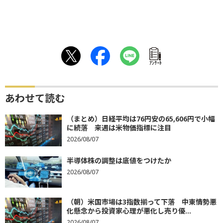
ｱﾝｹｰﾄ
あわせて読む
（まとめ）日経平均は76円安の65,606円で小幅
に続落 来週は米物価指標に注目
2026/08/07
半導体株の調整は底値をつけたか
2026/08/07
（朝）米国市場は3指数揃って下落 中東情勢悪
化懸念から投資家心理が悪化し売り優...
2026/08/07