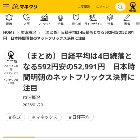
口座開設
ログイン
新着
人気
マーケット
特集
初心者
ライフデザイン
連載
著者
商
HOME
市況概況
（まとめ）日経平均は4日続落となる592円安の52,991
円 日本時間明朝のネットフリックス決算に注目
（まとめ）日経平均は4日続落と
なる592円安の52,991円 日本時
マネックス証
券
フィナンシャ
間明朝のネットフリックス決算に
ル・
インテリジェ
ンス部
注目
市況概況
2026/01/20
株式
マネックス
日経平均