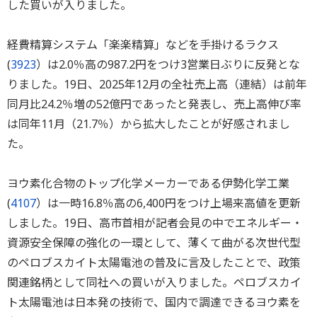
した買いが入りました。
経費精算システム「楽楽精算」などを手掛けるラクス
(
3923
）は2.0％高の987.2円をつけ3営業日ぶりに反発とな
りました。19日、2025年12月の全社売上高（連結）は前年
同月比24.2％増の52億円であったと発表し、売上高伸び率
は同年11月（21.7％）から拡大したことが好感されまし
た。
ヨウ素化合物のトップ化学メーカーである伊勢化学工業
(
4107
）は一時16.8％高の6,400円をつけ上場来高値を更新
しました。19日、高市首相が記者会見の中でエネルギー・
資源安全保障の強化の一環として、薄くて曲がる次世代型
のペロブスカイト太陽電池の普及に言及したことで、政策
関連銘柄として同社への買いが入りました。ペロブスカイ
ト太陽電池は日本発の技術で、国内で調達できるヨウ素を