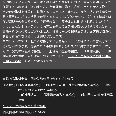
を提供していますが、当社はその正確性や完全性について意見を表明し、また
保証するものではございません。有価証券の購入、売却、デリバティブ取引、
その他の取引を推奨し、勧誘するものではありません。また、過去の実績や予
想・意見は、将来の結果を保証するものではございません。提供する情報等は
作成時現在のものであり、今後予告なしに変更または削除されることがござい
ます。当社は本コンテンツの内容に依拠してお客様が取った行動の結果に対し
責任を負うものではございません。投資にかかる最終決定は、お客様ご自身の
判断と責任でなさるようお願いいたします。
本コンテンツでは当社でお取扱している商品・サービス等について言及してい
る部分があります。商品ごとに手数料等およびリスクは異なりますので、詳し
くは「契約締結前交付書面」、「上場有価証券等書面」、「目論見書」、「目
論見書補完書面」または当社ウェブサイトの「
リスク・手数料などの重要事項
に関する説明
」をよくお読みください。
金融商品取引業者 関東財務局長（金商）第165号
日本証券業協会、一般社団法人 第二種金融商品取引業協会、一般社
団法人 金融先物取引業協会、
一般社団法人 日本暗号資産等取引業協会、一般社団法人 資産運用業
協会
リスク・手数料などの重要事項
個人情報のお取り扱いについて