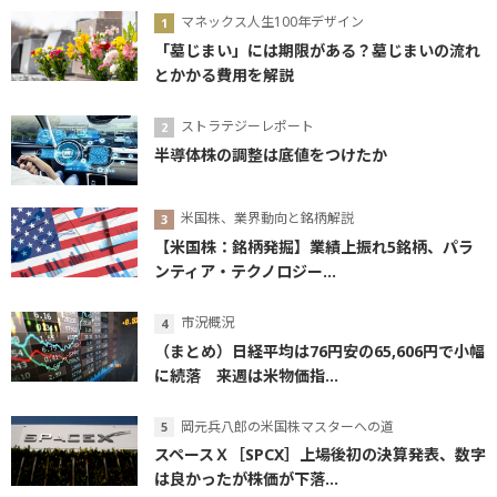
マネックス人生100年デザイン
「墓じまい」には期限がある？墓じまいの流れ
とかかる費用を解説
ストラテジーレポート
半導体株の調整は底値をつけたか
米国株、業界動向と銘柄解説
【米国株：銘柄発掘】業績上振れ5銘柄、パラ
ンティア・テクノロジー...
市況概況
（まとめ）日経平均は76円安の65,606円で小幅
に続落 来週は米物価指...
岡元兵八郎の米国株マスターへの道
スペースＸ［SPCX］上場後初の決算発表、数字
は良かったが株価が下落...