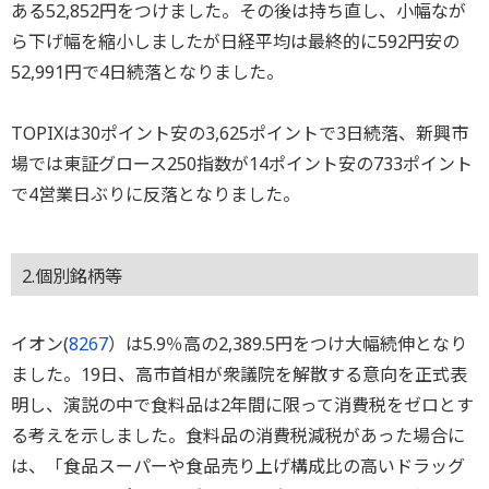
ある52,852円をつけました。その後は持ち直し、小幅なが
ら下げ幅を縮小しましたが日経平均は最終的に592円安の
52,991円で4日続落となりました。
TOPIXは30ポイント安の3,625ポイントで3日続落、新興市
場では東証グロース250指数が14ポイント安の733ポイント
で4営業日ぶりに反落となりました。
2.個別銘柄等
イオン(
8267
）は5.9％高の2,389.5円をつけ大幅続伸となり
ました。19日、高市首相が衆議院を解散する意向を正式表
明し、演説の中で食料品は2年間に限って消費税をゼロとす
る考えを示しました。食料品の消費税減税があった場合に
は、「食品スーパーや食品売り上げ構成比の高いドラッグ