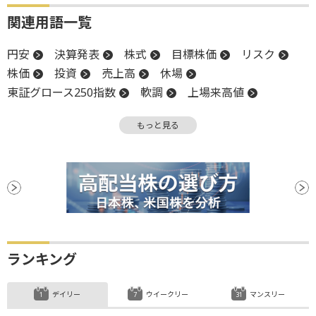
関連用語一覧
円安
決算発表
株式
目標株価
リスク
株価
投資
売上高
休場
東証グロース250指数
軟調
上場来高値
高値
TOPIX
投資家心理
反発
引け
もっと見る
押し目買い
株価指数
決算
後場
債券
材料
新興市場
上場
前引け
続伸
続落
反落
買収
安値
リスクオフ
ランキング
デイリー
ウイークリー
マンスリー