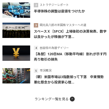
ストラテジーレポート
半導体株の調整は底値をつけたか
岡元兵八郎の米国株マスターへの道
スペースＸ［SPCX］上場後初の決算発表、数字
は良かったが株価が下落...
吉田恒の為替デイリー
【為替】120日MA（移動平均線）割れが示す円
売り取引の損失
市況概況
（朝）米国市場は3指数揃って下落 中東情勢
悪化懸念から投資家心理...
ランキング一覧を見る