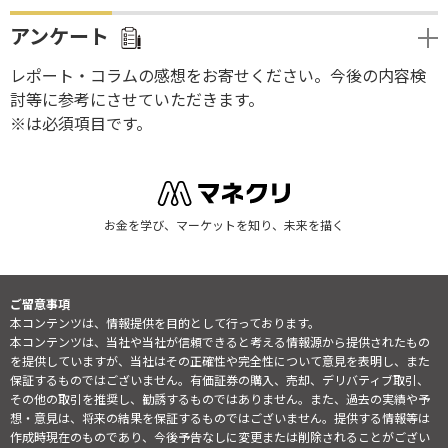
アンケート
レポート・コラムの感想をお寄せください。今後の内容検
討等に参考にさせていただきます。
※は必須項目です。
お金を学び、マーケットを知り、未来を描く
ご留意事項
本コンテンツは、情報提供を目的として行っております。
本コンテンツは、当社や当社が信頼できると考える情報源から提供されたもの
を提供していますが、当社はその正確性や完全性について意見を表明し、また
保証するものではございません。有価証券の購入、売却、デリバティブ取引、
その他の取引を推奨し、勧誘するものではありません。また、過去の実績や予
想・意見は、将来の結果を保証するものではございません。提供する情報等は
作成時現在のものであり、今後予告なしに変更または削除されることがござい