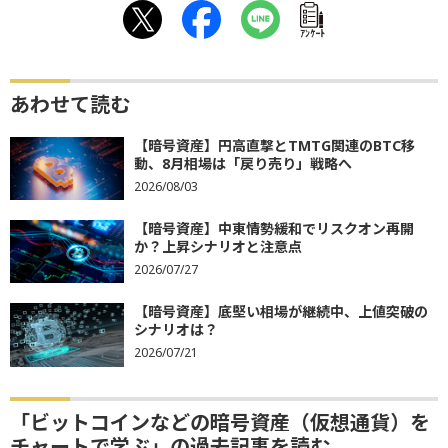
ｱﾝｹｰﾄ
あわせて読む
【暗号資産】円高直撃とTMTG関連のBTC移
動、8月相場は「戻り売り」戦略へ
2026/08/03
【暗号資産】中東情勢緩和でリスクオン再開
か？上昇シナリオと注意点
2026/07/27
【暗号資産】底堅い相場が継続中、上値突破の
シナリオは？
2026/07/21
「ビットコインなどの暗号資産（仮想通貨）を
チャートで学ぶ」の過去記事を読む