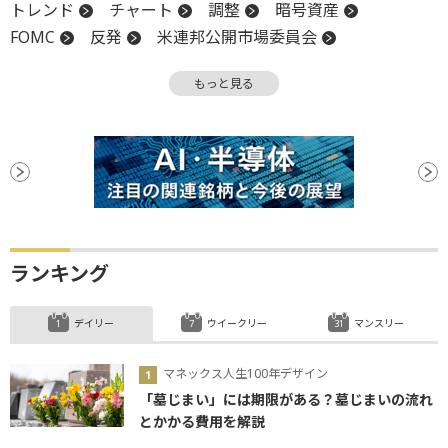
トレンド
チャート
調整
暗号資産
FOMC
反発
米連邦公開市場委員会
アルトコイン
イーサリアム
上値
もっと見る
押し目買い
関税
材料
下値
続伸
ビットコイン
利下げ
ランキング
デイリー
ウイークリー
マンスリー
マネックス人生100年デザイン
「墓じまい」には期限がある？墓じまいの流れ
とかかる費用を解説