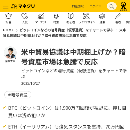
口座開設
ログイン
新着
人気
マーケット
特集
初心者
ライフデザイン
連載
著者
商
HOME
ビットコインなどの暗号資産（仮想通貨）をチャートで学ぶ
米中
貿易協議は中期棚上げか？暗号資産市場は急騰で反応
米中貿易協議は中期棚上げか？暗
号資産市場は急騰で反応
加藤 宏幸
ビットコインなどの暗号資産（仮想通貨）をチャートで学
ぶ
2025/10/27
暗号資産
BTC（ビットコイン）は1,900万円回復が視野に、押し目
買いは浅め狙いか
ETH（イーサリアム）も強気スタンスを堅持、70万円回