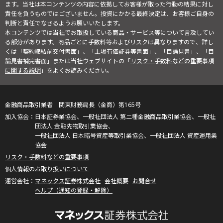
ます。当社は本コンテンツの内容に依拠してお客様が取った行動の結果に対し
責任を負うものではございません。投資にかかる最終決定は、お客様ご自身の
判断と責任でなさるようお願いいたします。
本コンテンツでは当社でお取扱している商品・サービス等について言及してい
る部分があります。商品ごとに手数料等およびリスクは異なりますので、詳し
くは「契約締結前交付書面」、「上場有価証券等書面」、「目論見書」、「目
論見書補完書面」または当社ウェブサイトの「
リスク・手数料などの重要事項
に関する説明
」をよくお読みください。
金融商品取引業者 関東財務局長（金商）第165号
日本証券業協会、一般社団法人 第二種金融商品取引業協会、一般社
団法人 金融先物取引業協会、
一般社団法人 日本暗号資産等取引業協会、一般社団法人 資産運用業
協会
リスク・手数料などの重要事項
個人情報のお取り扱いについて
マネックス証券株式会社
会社概要
お問合せ
ヘルプ（通知の登録・解除）