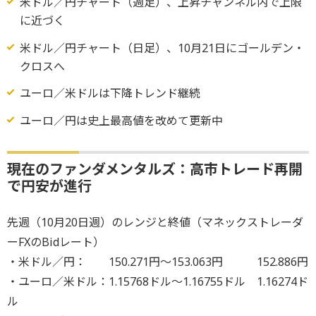
米ドル／円チャート（週足）、上昇チャンネル内で上限
に近づく
米ドル／円チャート（日足）、10月21日にゴールデン・
クロスへ
ユーロ／米ドルは下降トレンド継続
ユーロ／円は史上最高値を改めて更新中
現在のファンダメンタルズ：高市トレード再開
で円安が進行
先週（10月20日週）のレンジと終値（マネックストレーダ
ーFXのBidレート）
・米ドル／円： 150.271円～153.063円 152.886円
・ユーロ／米ドル：1.15768ドル～1.16755ドル 1.16274ド
ル