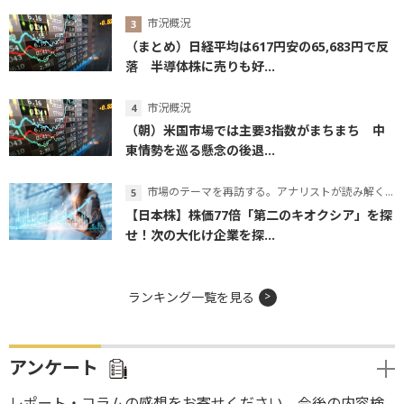
市況概況
（まとめ）日経平均は617円安の65,683円で反
落 半導体株に売りも好...
市況概況
（朝）米国市場では主要3指数がまちまち 中
東情勢を巡る懸念の後退...
市場のテーマを再訪する。アナリストが読み解くテーマの本質
【日本株】株価77倍「第二のキオクシア」を探
せ！次の大化け企業を探...
ランキング一覧を見る
アンケート
レポート・コラムの感想をお寄せください。今後の内容検