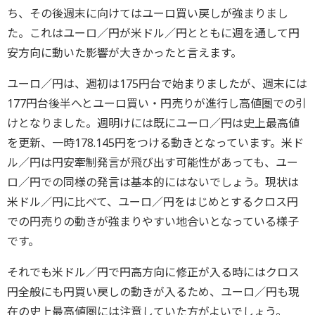
ち、その後週末に向けてはユーロ買い戻しが強まりまし
た。これはユーロ／円が米ドル／円とともに週を通して円
安方向に動いた影響が大きかったと言えます。
ユーロ／円は、週初は175円台で始まりましたが、週末には
177円台後半へとユーロ買い・円売りが進行し高値圏での引
けとなりました。週明けには既にユーロ／円は史上最高値
を更新、一時178.145円をつける動きとなっています。米ド
ル／円は円安牽制発言が飛び出す可能性があっても、ユー
ロ／円での同様の発言は基本的にはないでしょう。現状は
米ドル／円に比べて、ユーロ／円をはじめとするクロス円
での円売りの動きが強まりやすい地合いとなっている様子
です。
それでも米ドル／円で円高方向に修正が入る時にはクロス
円全般にも円買い戻しの動きが入るため、ユーロ／円も現
在の史上最高値圏には注意していた方がよいでしょう。