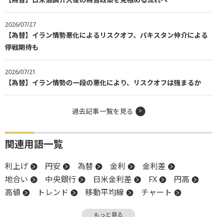
2026/07/27
【為替】イラン情勢悪化によるリスクオフ、パキスタン仲介による
停戦期待も
2026/07/21
【為替】イラン情勢の一段の悪化により、リスクオフは強まるか
過去記事一覧を見る
関連用語一覧
利上げ
円安
為替
金利
金利差
地合い
中央銀行
日米金利差
FX
円高
高値
トレンド
移動平均線
チャート
調整
インフレ
FOMC
終値
金融政策
もっと見る