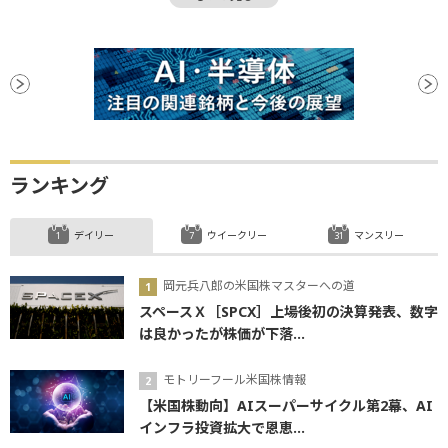
CB
始値
引け
米連邦公開市場委員会
ECB
為替レート
材料
週足
新高値
底
日銀
利下げ
ランキング
デイリー
ウイークリー
マンスリー
岡元兵八郎の米国株マスターへの道
スペースＸ［SPCX］上場後初の決算発表、数字
は良かったが株価が下落...
モトリーフール米国株情報
【米国株動向】AIスーパーサイクル第2幕、AI
インフラ投資拡大で恩恵...