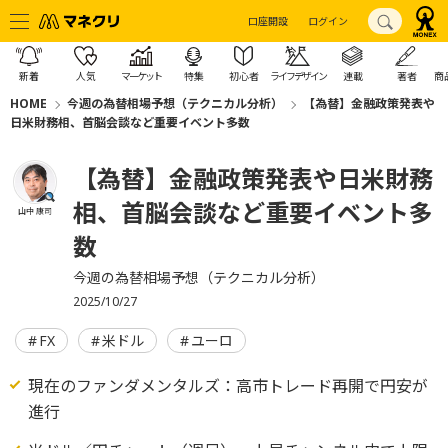
口座開設
ログイン
新着
人気
マーケット
特集
初心者
ライフデザイン
連載
著者
商
HOME
今週の為替相場予想（テクニカル分析）
【為替】金融政策発表や
日米財務相、首脳会談など重要イベント多数
【為替】金融政策発表や日米財務
相、首脳会談など重要イベント多
山中 康司
数
今週の為替相場予想（テクニカル分析）
2025/10/27
FX
米ドル
ユーロ
現在のファンダメンタルズ：高市トレード再開で円安が
進行