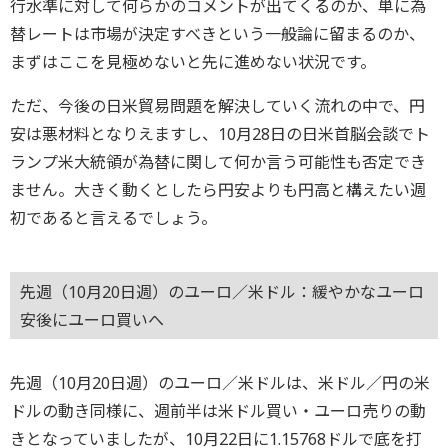
行水準に対して何らかのコメントが出てくるのか、単に為
替レートは市場が決定すべきという一般論に留まるのか、
まずはここを見極めないと先に進めない状況です。
ただ、今後の日米貿易問題を解決していく流れの中で、円
安は悪材料となりえますし、10月28日の日米首脳会談でト
ランプ米大統領が為替に関して何か言う可能性も否定でき
ません。大きく動くとしたら円安よりも円高と構えたい週
初であると言えるでしょう。
先週（10月20日週）のユーロ／米ドル：緩やかなユーロ
安後にユーロ買いへ
先週（10月20日週）のユーロ／米ドルは、米ドル／円の米
ドルの動き同様に、週前半は米ドル買い・ユーロ売りの動
きとなっていましたが、10月22日に1.15768ドルで底を打