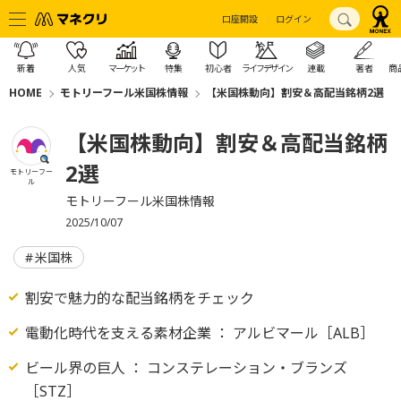
口座開設
ログイン
新着
人気
マーケット
特集
初心者
ライフデザイン
連載
著者
商
HOME
モトリーフール米国株情報
【米国株動向】割安＆高配当銘柄2選
【米国株動向】割安＆高配当銘柄
2選
モトリーフー
ル
モトリーフール米国株情報
2025/10/07
米国株
割安で魅力的な配当銘柄をチェック
電動化時代を支える素材企業 ： アルビマール［ALB］
ビール界の巨人 ： コンステレーション・ブランズ
［STZ］