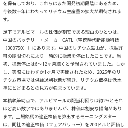
を保有しており、これらはまだ開発初期段階にあるため、
今後数十年にわたってリチウム生産量の拡大が期待されま
す。
足下でアルビマールの株価が割安である理由のひとつは、
中国のバッテリー・メーカーCATL（寧徳時代新能源科技
（300750））にあります。中国のリチウム鉱山が、採掘許
可の期限切れにより一時的に操業を停止したことです。当
初、操業停止は6～12ヶ月続くと予想されていました。しか
し、実際にはわずか1ヶ月で再開されたため、2025年のリ
チウム市場では供給過剰状態が続き、リチウム価格は低水
準にとどまるとの見方が強まっています。
本稿執筆時点で、アルビマールの配当利回りは約2%とそれ
ほど高い数字ではありませんが、株価は割安な傾向があり
ます。上場銘柄の適正株価を算出するモーニングスター
は、同社の適正株価（フェアバリュー）を200ドルと評価し