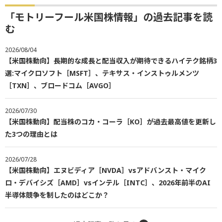
「モトリーフール米国株情報」の過去記事を読
む
2026/08/04
【米国株動向】長期的な成長と配当収入が期待できるハイテク銘柄3
選:マイクロソフト［MSFT］、テキサス・インストゥルメンツ
［TXN］、ブロードコム［AVGO］
2026/07/30
【米国株動向】配当株のコカ・コーラ［KO］が過去最高値を更新し
た3つの理由とは
2026/07/28
【米国株動向】エヌビディア［NVDA］vsアドバンスト・マイク
ロ・デバイシズ［AMD］vsインテル［INTC］、2026年前半のAI
半導体競争を制したのはどこか？