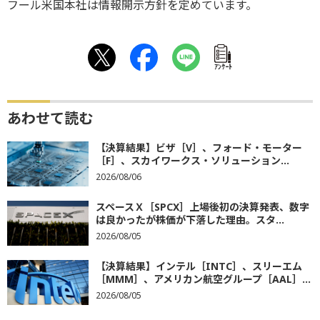
フール米国本社は情報開示方針を定めています。
ｱﾝｹｰﾄ
あわせて読む
【決算結果】ビザ［V］、フォード・モーター
［F］、スカイワークス・ソリューション...
2026/08/06
スペースＸ［SPCX］上場後初の決算発表、数字
は良かったが株価が下落した理由。スタ...
2026/08/05
【決算結果】インテル［INTC］、スリーエム
［MMM］、アメリカン航空グループ［AAL］...
2026/08/05