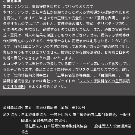
ご留意事項
本コンテンツは、情報提供を目的として行っております。
本コンテンツは、当社や当社が信頼できると考える情報源から提供されたもの
を提供していますが、当社はその正確性や完全性について意見を表明し、また
保証するものではございません。有価証券の購入、売却、デリバティブ取引、
その他の取引を推奨し、勧誘するものではありません。また、過去の実績や予
想・意見は、将来の結果を保証するものではございません。提供する情報等は
作成時現在のものであり、今後予告なしに変更または削除されることがござい
ます。当社は本コンテンツの内容に依拠してお客様が取った行動の結果に対し
責任を負うものではございません。投資にかかる最終決定は、お客様ご自身の
判断と責任でなさるようお願いいたします。
本コンテンツでは当社でお取扱している商品・サービス等について言及してい
る部分があります。商品ごとに手数料等およびリスクは異なりますので、詳し
くは「契約締結前交付書面」、「上場有価証券等書面」、「目論見書」、「目
論見書補完書面」または当社ウェブサイトの「
リスク・手数料などの重要事項
に関する説明
」をよくお読みください。
金融商品取引業者 関東財務局長（金商）第165号
日本証券業協会、一般社団法人 第二種金融商品取引業協会、一般社
団法人 金融先物取引業協会、
一般社団法人 日本暗号資産等取引業協会、一般社団法人 資産運用業
協会