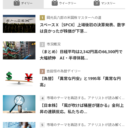
デイリー
ウイークリー
マンスリー
岡元兵八郎の米国株マスターへの道
スペースＸ［SPCX］上場後初の決算発表、数字
は良かったが株価が下落...
市況概況
（まとめ）日経平均は2,342円高の66,300円で
大幅続伸 AI・半導体銘...
吉田恒の為替デイリー
【為替】「異常な円安」と1995年「異常な円
高」
市場のテーマを再訪する。アナリストが読み解くテーマの本質
【日本株】「風が吹けば桶屋が儲かる」金利上
昇の連鎖反応。私たちの...
市場のテーマを再訪する。アナリストが読み解くテーマの本質