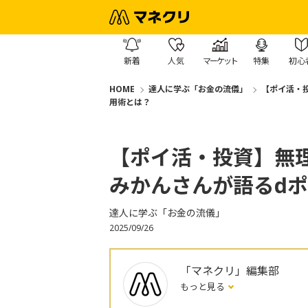
新着
人気
マーケット
特集
初心
HOME
達人に学ぶ「お金の流儀」
【ポイ活・
用術とは？
【ポイ活・投資】無
みかんさんが語るd
達人に学ぶ「お金の流儀」
2025/09/26
「マネクリ」編集部
もっと見る