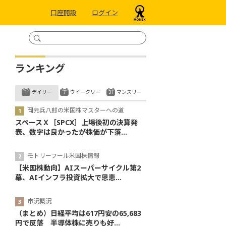
口座開設
ログイン
ランキング
デイリー
ウイークリー
マンスリー
岡元兵八郎の米国株マスターへの道
スペースＸ［SPCX］上場後初の決算発
表、数字は良かったが株価が下落...
モトリーフール米国株情報
【米国株動向】AIスーパーサイクル第2
幕、AIインフラ投資拡大で恩恵...
市況概況
（まとめ）日経平均は617円安の65,683
円で反落 半導体株に売りも好...