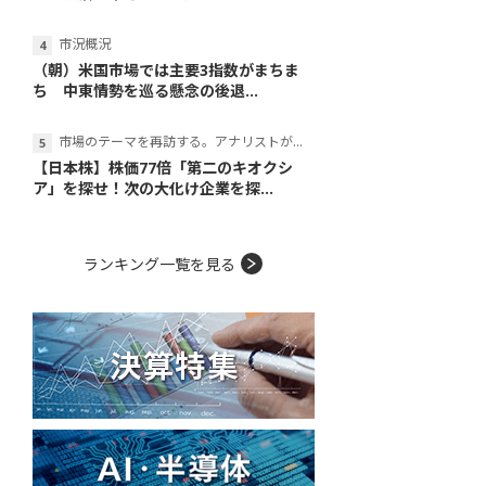
市況概況
（朝）米国市場では主要3指数がまちま
ち 中東情勢を巡る懸念の後退...
市場のテーマを再訪する。アナリストが読み解くテーマの本質
【日本株】株価77倍「第二のキオクシ
ア」を探せ！次の大化け企業を探...
ランキング一覧を見る