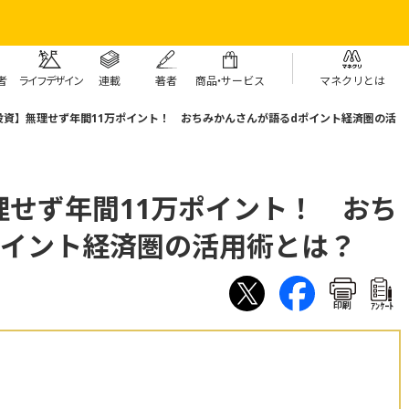
者
ライフデザイン
連載
著者
商
品・
サービス
マネクリとは
投資】無理せず年間11万ポイント！ おちみかんさんが語るdポイント経済圏の活
理せず年間11万ポイント！ おち
ポイント経済圏の活用術とは？
印刷
ｱﾝｹｰﾄ