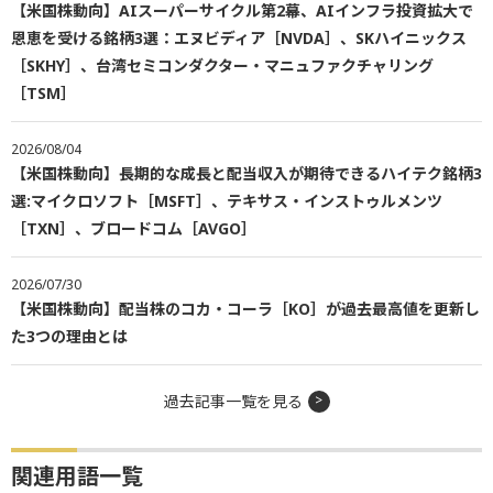
【米国株動向】AIスーパーサイクル第2幕、AIインフラ投資拡大で
恩恵を受ける銘柄3選：エヌビディア［NVDA］、SKハイニックス
［SKHY］、台湾セミコンダクター・マニュファクチャリング
［TSM］
2026/08/04
【米国株動向】長期的な成長と配当収入が期待できるハイテク銘柄3
選:マイクロソフト［MSFT］、テキサス・インストゥルメンツ
［TXN］、ブロードコム［AVGO］
2026/07/30
【米国株動向】配当株のコカ・コーラ［KO］が過去最高値を更新し
た3つの理由とは
過去記事一覧を見る
関連用語一覧