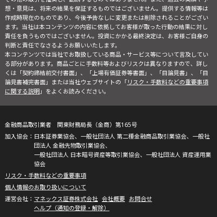
想・意見は、将来の結果を保証するものではございません。提供する情報等は
作成時現在のものであり、今後予告なしに変更または削除されることがござい
ます。当社は本コンテンツの内容に依拠してお客様が取った行動の結果に対し
責任を負うものではございません。投資にかかる最終決定は、お客様ご自身の
判断と責任でなさるようお願いいたします。
本コンテンツでは当社でお取扱している商品・サービス等について言及してい
る部分があります。商品ごとに手数料等およびリスクは異なりますので、詳し
くは「契約締結前交付書面」、「上場有価証券等書面」、「目論見書」、「目
論見書補完書面」または当社ウェブサイトの「
リスク・手数料などの重要事項
に関する説明
」をよくお読みください。
金融商品取引業者 関東財務局長（金商）第165号
日本証券業協会、一般社団法人 第二種金融商品取引業協会、一般社
団法人 金融先物取引業協会、
一般社団法人 日本暗号資産等取引業協会、一般社団法人 資産運用業
協会
リスク・手数料などの重要事項
個人情報のお取り扱いについて
マネックス証券株式会社
会社概要
お問合せ
ヘルプ（通知の登録・解除）