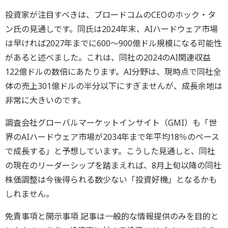
投資家が注目すべきは、ブロードコムのCEOのホック・タ
ン氏の見通しです。同氏は2024年末、AIハードウェア市場
は早ければ2027年までに600～900億ドル規模になる可能性
があると述べました。これは、同社の2024のAI関連収益
122億ドルの数倍にあたります。AI分野は、現時点で同社全
体の売上301億ドルの半分以下にすぎませんが、成長余地は
非常に大きいのです。
調査会社グローバルマーケットインサイト（GMI）も「世
界のAIハードウェア市場が2034年まで年平均18％のペース
で成長する」と予想しています。こうした見通しと、同社
の現在のリーダーシップを踏まえれば、8月上旬以降の同社
株価調整は今後得られる数少ない「投資好機」となるかも
しれません。
免責事項と開示事項 記事は一般的な情報提供のみを目的と