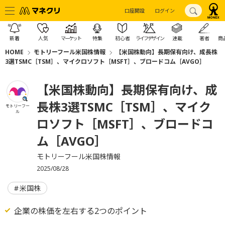
口座開設
ログイン
新着
人気
マーケット
特集
初心者
ライフデザイン
連載
著者
商
HOME
モトリーフール米国株情報
【米国株動向】長期保有向け、成長株
3選TSMC［TSM］、マイクロソフト［MSFT］、ブロードコム［AVGO］
【米国株動向】長期保有向け、成
長株3選TSMC［TSM］、マイク
モトリーフー
ル
ロソフト［MSFT］、ブロードコ
ム［AVGO］
モトリーフール米国株情報
2025/08/28
米国株
企業の株価を左右する2つのポイント