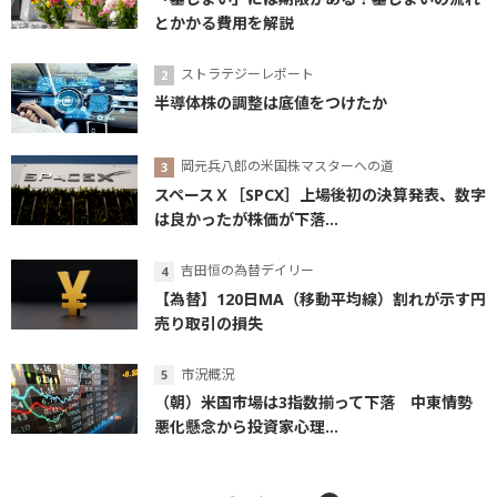
とかかる費用を解説
ストラテジーレポート
半導体株の調整は底値をつけたか
岡元兵八郎の米国株マスターへの道
スペースＸ［SPCX］上場後初の決算発表、数字
は良かったが株価が下落...
吉田恒の為替デイリー
【為替】120日MA（移動平均線）割れが示す円
売り取引の損失
市況概況
（朝）米国市場は3指数揃って下落 中東情勢
悪化懸念から投資家心理...