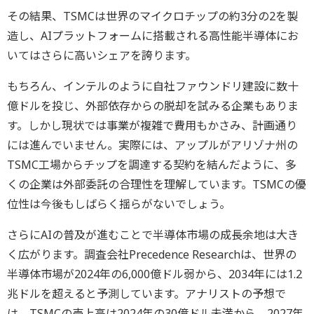
その結果、TSMCは世界のマイクロチップの約3分の2を製
造し、AIプラットフォームに搭載される高性能半導体にお
いてはさらに高いシェアを誇ります。
もちろん、インテルのように自社ファウンドリ建設に数十
億ドルを投じ、外部依存からの脱却を試みる企業もありま
す。しかし現状では事業が複雑で費用もかさみ、計画通り
には進んでいません。実際には、アップルがアリゾナ州の
TSMC工場からチップを調達する契約を結んだように、多
くの企業は外部委託の合理性を理解しています。TSMCの優
位性は今後もしばらく揺らがないでしょう。
さらにAIの普及が進むことで半導体市場の成長余地は大き
く広がります。調査会社Precedence Researchは、世界の
半導体市場が2024年の6,000億ドル弱から、2034年には1.2
兆ドルを超えると予測しています。アナリストの予想で
は、TSMCの売上高は2024年の30億ドル未満から、2027年