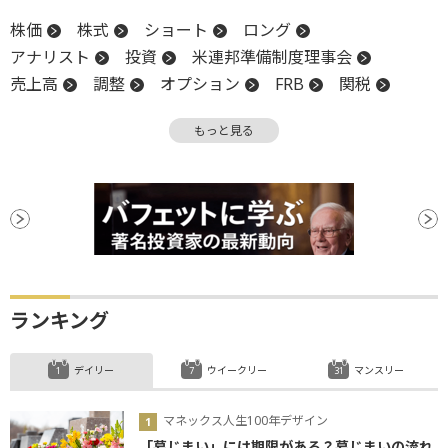
株価
株式
ショート
ロング
アナリスト
投資
米連邦準備制度理事会
売上高
調整
オプション
FRB
関税
CEO
利下げ
もっと見る
ランキング
デイリー
ウイークリー
マンスリー
マネックス人生100年デザイン
「墓じまい」には期限がある？墓じまいの流れ